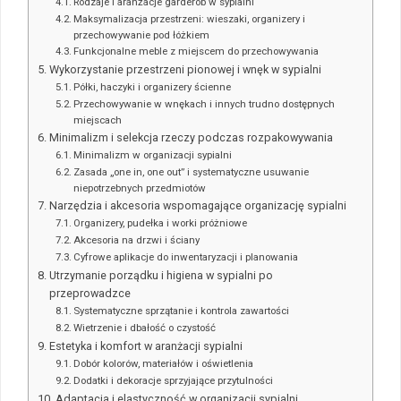
Rodzaje i aranżacje garderób w sypialni
Maksymalizacja przestrzeni: wieszaki, organizery i
przechowywanie pod łóżkiem
Funkcjonalne meble z miejscem do przechowywania
Wykorzystanie przestrzeni pionowej i wnęk w sypialni
Półki, haczyki i organizery ścienne
Przechowywanie w wnękach i innych trudno dostępnych
miejscach
Minimalizm i selekcja rzeczy podczas rozpakowywania
Minimalizm w organizacji sypialni
Zasada „one in, one out” i systematyczne usuwanie
niepotrzebnych przedmiotów
Narzędzia i akcesoria wspomagające organizację sypialni
Organizery, pudełka i worki próżniowe
Akcesoria na drzwi i ściany
Cyfrowe aplikacje do inwentaryzacji i planowania
Utrzymanie porządku i higiena w sypialni po
przeprowadzce
Systematyczne sprzątanie i kontrola zawartości
Wietrzenie i dbałość o czystość
Estetyka i komfort w aranżacji sypialni
Dobór kolorów, materiałów i oświetlenia
Dodatki i dekoracje sprzyjające przytulności
Adaptacja i elastyczność w organizacji sypialni