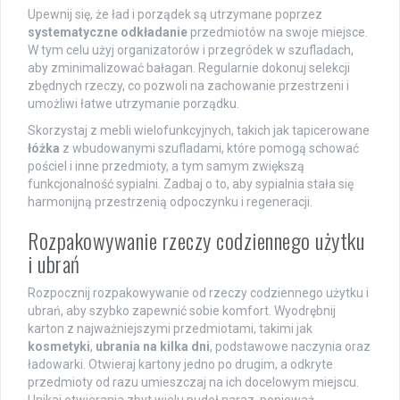
Upewnij się, że ład i porządek są utrzymane poprzez
systematyczne odkładanie
przedmiotów na swoje miejsce.
W tym celu użyj organizatorów i przegródek w szufladach,
aby zminimalizować bałagan. Regularnie dokonuj selekcji
zbędnych rzeczy, co pozwoli na zachowanie przestrzeni i
umożliwi łatwe utrzymanie porządku.
Skorzystaj z mebli wielofunkcyjnych, takich jak tapicerowane
łóżka
z wbudowanymi szufladami, które pomogą schować
pościel i inne przedmioty, a tym samym zwiększą
funkcjonalność sypialni. Zadbaj o to, aby sypialnia stała się
harmonijną przestrzenią odpoczynku i regeneracji.
Rozpakowywanie rzeczy codziennego użytku
i ubrań
Rozpocznij rozpakowywanie od rzeczy codziennego użytku i
ubrań, aby szybko zapewnić sobie komfort. Wyodrębnij
karton z najważniejszymi przedmiotami, takimi jak
kosmetyki
,
ubrania na kilka dni
, podstawowe naczynia oraz
ładowarki. Otwieraj kartony jedno po drugim, a odkryte
przedmioty od razu umieszczaj na ich docelowym miejscu.