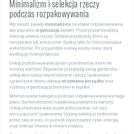
Minimalizm i selekcja rzeczy
podczas rozpakowywania
Wprowadź zasady
minimalizmu
na etapie rozpakowywania,
aby poprawić
organizację
sypialni. Przed przeprowadzką
dokonaj selekcji rzeczy. Oddziel przedmioty, które są
nieużywane lub zniszczone. Spakuj tylko te, które planujesz
wykorzystać. Po przyjeździe oceniaj każdą nową rzecz
według jej funkcjonalności.
Unikaj przechowywania ubrań i przedmiotów, które nie
wnoszą wartości. Regularnie przeglądaj swoją garderobę i
unikaj akumulacji niepotrzebnych rzeczy. Upakowane i
ograniczone zbiory ułatwią
utrzymanie porządku
oraz
szybszą organizację przestrzeni w sypialni.
Minimizowanie bałaganu podczas rozpakowywania wymaga
planu. Systematycznie rozpakowuj pojedyncze kartony.
Unikaj otwierania wielu pudeł jednocześnie i od razu
wyrzucaj puste opakowania. Używaj selekcji przedmiotów
przez cały proces, co pozwoli zaoszczędzić czas i energię
oraz uniknąć chaosu w nowym miejscu.