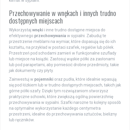
klimat w sypialni.
Przechowywanie w wnękach i innych trudno
dostępnych miejscach
Wykorzystaj
wnęki
i inne trudno dostępne miejsca do
efektywnego
przechowywania
w sypialni. Zabuduj te
przestrzenie meblami na wymiar, które dopasują się do ich
kształtu, na przykład w postaci szafek, regałów lub półek.
Przestrzeń pod schodami zamień w funkcjonalne szuflady
lub miejsce na książki. Zastosuj wąskie półki za zasłonami
lub pod parapetami, aby pomieścić drobne przedmioty, takie
jak dokumenty czy płyty.
Zainwestuj w
pojemniki
oraz pudła, które idealnie wpasują
się pod łóżkiem lub w trudno dostępnych miejscach, takich jak
górne półki szafy. Dzięki tym rozwiązaniom stworzysz
praktyczne schowki, które zwiększą ogólną powierzchnię
przechowywania w sypialni. Szafki narożne to kolejny sposób
na optymalne wykorzystanie każdego centymetra
przestrzeni, idealne do przechowywania sztućców, bielizny
lub ręczników.