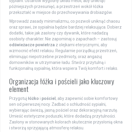
sypialni. Ustanów wygodny układ mebli, aby uniknąć
późniejszych przesunięć, a przestrzeń wokół łóżka
przekształć w miejsce do przechowywania drobiazgów.
Wprowadź zasady minimalizmu, co pozwoli uniknąć chaosu
oraz sprawi, że sypialnia będzie bardziej relaksująca. Dobierz
dodatki, takie jak zasłony czy dywanik, które nadadzą
osobisty charakter. Nie zapominaj o zapachach – zastosuj
odświeżacze powietrza
z olejkami eterycznymi, aby
wzmocnić efekt relaksu. Regularnie porządkuj przestrzeń,
eliminując niepotrzebne przedmioty, oraz angażuj
domowników w utrzymanie ładu. Stwórz przytulną i
funkcjonalną sypialnię, która wspiera Twój komfort i relaks.
Organizacja łóżka i pościeli jako kluczowy
element
Przygotuj
łóżko
i
pościel
, aby zapewnić sobie komfortowy
sen od pierwszej nocy. Zadbać o schludność sypialni,
wybierając świeżą, jasną pościel oraz dekoracyjną narzutę.
Umieść estetyczne poduszki, które dodadzą przytulności.
Zasłony w stonowanych kolorach skutecznie przysłonią okna
i stworzą sprzyjającą atmosferę relaksu.