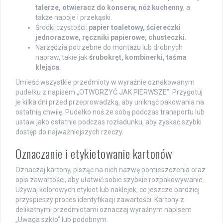
talerze, otwieracz do konserw, nóż kuchenny
, a
także napoje i przekąski.
Środki czystości:
papier toaletowy, ściereczki
jednorazowe, ręczniki papierowe, chusteczki
.
Narzędzia potrzebne do montażu lub drobnych
napraw, takie jak
śrubokręt, kombinerki, taśma
klejąca
.
Umieść wszystkie przedmioty w wyraźnie oznakowanym
pudełku z napisem „OTWORZYĆ JAK PIERWSZE”. Przygotuj
je kilka dni przed przeprowadzką, aby uniknąć pakowania na
ostatnią chwilę. Pudełko noś ze sobą podczas transportu lub
ustaw jako ostatnie podczas rozładunku, aby zyskać szybki
dostęp do najważniejszych rzeczy.
Oznaczanie i etykietowanie kartonów
Oznaczaj kartony, pisząc na nich nazwę pomieszczenia oraz
opis zawartości, aby ułatwić sobie szybkie rozpakowywanie.
Używaj kolorowych etykiet lub naklejek, co jeszcze bardziej
przyspieszy proces identyfikacji zawartości. Kartony z
delikatnymi przedmiotami oznaczaj wyraźnym napisem
„Uwaga szkło” lub podobnym.