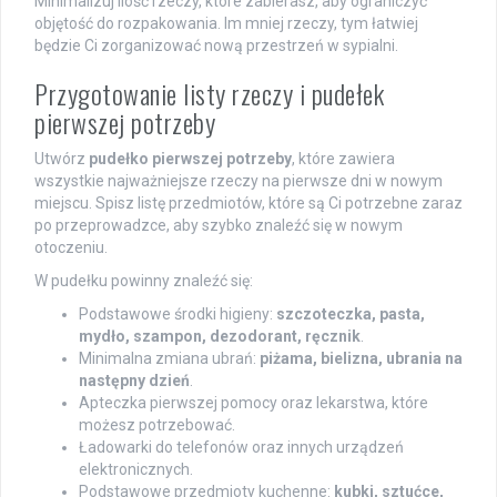
Minimalizuj ilość rzeczy, które zabierasz, aby ograniczyć
objętość do rozpakowania. Im mniej rzeczy, tym łatwiej
będzie Ci zorganizować nową przestrzeń w sypialni.
Przygotowanie listy rzeczy i pudełek
pierwszej potrzeby
Utwórz
pudełko pierwszej potrzeby
, które zawiera
wszystkie najważniejsze rzeczy na pierwsze dni w nowym
miejscu. Spisz listę przedmiotów, które są Ci potrzebne zaraz
po przeprowadzce, aby szybko znaleźć się w nowym
otoczeniu.
W pudełku powinny znaleźć się:
Podstawowe środki higieny:
szczoteczka, pasta,
mydło, szampon, dezodorant, ręcznik
.
Minimalna zmiana ubrań:
piżama, bielizna, ubrania na
następny dzień
.
Apteczka pierwszej pomocy oraz lekarstwa, które
możesz potrzebować.
Ładowarki do telefonów oraz innych urządzeń
elektronicznych.
Podstawowe przedmioty kuchenne:
kubki, sztućce,