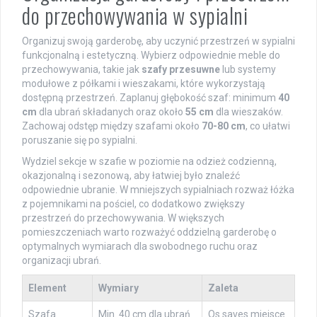
do przechowywania w sypialni
Organizuj swoją garderobę, aby uczynić przestrzeń w sypialni
funkcjonalną i estetyczną. Wybierz odpowiednie meble do
przechowywania, takie jak
szafy przesuwne
lub systemy
modułowe z półkami i wieszakami, które wykorzystają
dostępną przestrzeń. Zaplanuj głębokość szaf: minimum
40
cm
dla ubrań składanych oraz około
55 cm
dla wieszaków.
Zachowaj odstęp między szafami około
70-80 cm
, co ułatwi
poruszanie się po sypialni.
Wydziel sekcje w szafie w poziomie na odzież codzienną,
okazjonalną i sezonową, aby łatwiej było znaleźć
odpowiednie ubranie. W mniejszych sypialniach rozważ łóżka
z pojemnikami na pościel, co dodatkowo zwiększy
przestrzeń do przechowywania. W większych
pomieszczeniach warto rozważyć oddzielną garderobę o
optymalnych wymiarach dla swobodnego ruchu oraz
organizacji ubrań.
Element
Wymiary
Zaleta
Szafa
Min. 40 cm dla ubrań
Os saves miejsce