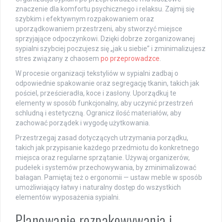
znaczenie dla komfortu psychicznego i relaksu. Zajmij się
szybkim i efektywnym rozpakowaniem oraz
uporządkowaniem przestrzeni, aby stworzyć miejsce
sprzyjające odpoczynkowi. Dzięki dobrze zorganizowanej
sypialni szybciej poczujesz się „jak u siebie” i zminimalizujesz
stres związany z chaosem
po przeprowadzce
.
W procesie organizacji tekstyliów w sypialni zadbaj o
odpowiednie spakowanie oraz segregację tkanin, takich jak
pościel, prześcieradła, koce i zasłony. Uporządkuj te
elementy w sposób funkcjonalny, aby uczynić przestrzeń
schludną i estetyczną. Ogranicz ilość materiałów, aby
zachować porządek i wygodę użytkowania.
Przestrzegaj zasad dotyczących utrzymania porządku,
takich jak przypisanie każdego przedmiotu do konkretnego
miejsca oraz regularne sprzątanie. Używaj organizerów,
pudełek i systemów przechowywania, by zminimalizować
bałagan. Pamiętaj też o ergonomii — ustaw meble w sposób
umożliwiający łatwy i naturalny dostęp do wszystkich
elementów wyposażenia sypialni.
Planowanie rozpakowywania i