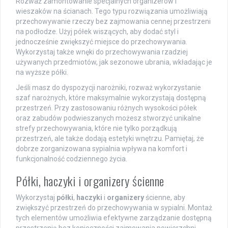
Rozważ zamontowanie specjalnych organizerów i
wieszaków na ścianach. Tego typu rozwiązania umożliwiają
przechowywanie rzeczy bez zajmowania cennej przestrzeni
na podłodze. Użyj półek wiszących, aby dodać styl i
jednocześnie zwiększyć miejsce do przechowywania.
Wykorzystaj także wnęki do przechowywania rzadziej
używanych przedmiotów, jak sezonowe ubrania, wkładając je
na wyższe półki.
Jeśli masz do dyspozycji narożniki, rozważ wykorzystanie
szaf narożnych, które maksymalnie wykorzystają dostępną
przestrzeń. Przy zastosowaniu różnych wysokości półek
oraz zabudów podwieszanych możesz stworzyć unikalne
strefy przechowywania, które nie tylko porządkują
przestrzeń, ale także dodają estetyki wnętrzu. Pamiętaj, że
dobrze zorganizowana sypialnia wpływa na komfort i
funkcjonalność codziennego życia.
Półki, haczyki i organizery ścienne
Wykorzystaj
półki
,
haczyki
i
organizery
ścienne, aby
zwiększyć przestrzeń do przechowywania w sypialni. Montaż
tych elementów umożliwia efektywne zarządzanie dostępną