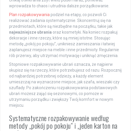
Unikaj otwierania zbyt wielu pudeł naraz, ponieważ
wprowadza to chaos i utrudnia dalsze porządkowanie.
Plan rozpakowywania
podziel na etapy, co pozwoli Ci
realizować zadania systematycznie. Skoncentruj się na
przedmiotach, które są niezbędne na początku, takie jak
najważniejsze ubrania
oraz kosmetyki. Na koniec rozpakuj
dekoracje i inne rzeczy, które są mniej istotne. Stosując
metodę „pokój po pokoju”, unikniesz zamieszania i łatwiej
zaplanujesz miejsce na meble i inne przedmioty. Regularnie
rób przerwy, aby utrzymać motywację i uniknąć zmęczenia.
Stopniowe rozpakowywanie ubrań oznacza, że najpierw
skupisz się na rzeczy, które potrzebujesz od razu. Rozpocznij
od najbardziej potrzebnej odzieży, a każdy element
umieszczaj na wyznaczone miejsce, jak szafa, wieszaki czy
szuflady. Po zakończeniu rozpakowywania podstawowych
ubrań możesz zająć się sezonowymi, co pomoże w
utrzymaniu porządku i zwiększy Twój komfort w nowym
miejscu.
Systematyczne rozpakowywanie według
metody „pokój po pokoju” i „jeden karton na