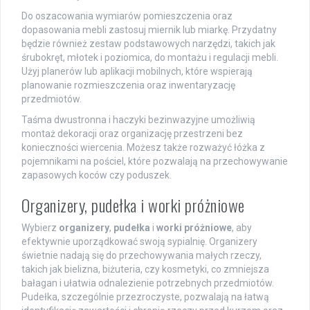
Do oszacowania wymiarów pomieszczenia oraz
dopasowania mebli zastosuj miernik lub miarkę. Przydatny
będzie również zestaw podstawowych narzędzi, takich jak
śrubokręt, młotek i poziomica, do montażu i regulacji mebli.
Użyj planerów lub aplikacji mobilnych, które wspierają
planowanie rozmieszczenia oraz inwentaryzację
przedmiotów.
Taśma dwustronna i haczyki bezinwazyjne umożliwią
montaż dekoracji oraz organizację przestrzeni bez
konieczności wiercenia. Możesz także rozważyć łóżka z
pojemnikami na pościel, które pozwalają na przechowywanie
zapasowych koców czy poduszek.
Organizery, pudełka i worki próżniowe
Wybierz
organizery
,
pudełka
i
worki próżniowe
, aby
efektywnie uporządkować swoją sypialnię. Organizery
świetnie nadają się do przechowywania małych rzeczy,
takich jak bielizna, biżuteria, czy kosmetyki, co zmniejsza
bałagan i ułatwia odnalezienie potrzebnych przedmiotów.
Pudełka, szczególnie przezroczyste, pozwalają na łatwą