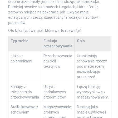
drobne przedmioty, jednocześnie służąc jako siedzisko.
Pamiętaj również o komodach i regałach, które oferują
zarówno miejsce na dekoracje, jak i ukrycie mniej
estetycznych rzeczy, dzięki różnym rodzajom frontów i
podziałów.
Oto kilka typów mebli, które warto rozważyć:
Typ mebla
Funkcja
Opis
przechowywania
Łóżka z
Przechowywanie
Umożliwiają
pojemnikami
pościeli i
schowanie rzeczy
tekstyliów
pod materacem,
oszczędzając
przestrzeń.
Kanapy z
Ukrycie
Łączą funkcję
miejscem do
dodatkowych
wypoczynkową z
przechowywania
przedmiotów
magazynowaniem.
Stoliki kawowe z
Magazynowanie
Działają jako
schowkiem
drobnych
meble użytkowe i
przedmiotów
oszczędzające