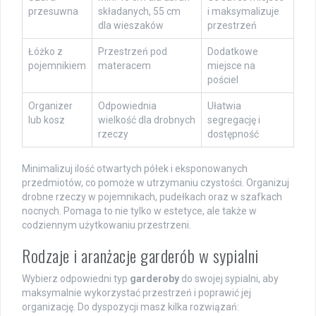
przesuwna
składanych, 55 cm
i maksymalizuje
dla wieszaków
przestrzeń
Łóżko z
Przestrzeń pod
Dodatkowe
pojemnikiem
materacem
miejsce na
pościel
Organizer
Odpowiednia
Ułatwia
lub kosz
wielkość dla drobnych
segregację i
rzeczy
dostępność
Minimalizuj ilość otwartych półek i eksponowanych
przedmiotów, co pomoże w utrzymaniu czystości. Organizuj
drobne rzeczy w pojemnikach, pudełkach oraz w szafkach
nocnych. Pomaga to nie tylko w estetyce, ale także w
codziennym użytkowaniu przestrzeni.
Rodzaje i aranżacje garderób w sypialni
Wybierz odpowiedni typ
garderoby
do swojej sypialni, aby
maksymalnie wykorzystać przestrzeń i poprawić jej
organizację. Do dyspozycji masz kilka rozwiązań: