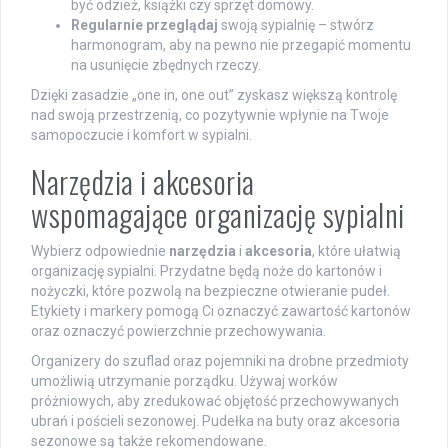
być odzież, książki czy sprzęt domowy.
Regularnie przeglądaj
swoją sypialnię – stwórz
harmonogram, aby na pewno nie przegapić momentu
na usunięcie zbędnych rzeczy.
Dzięki zasadzie „one in, one out” zyskasz większą kontrolę
nad swoją przestrzenią, co pozytywnie wpłynie na Twoje
samopoczucie i komfort w sypialni.
Narzędzia i akcesoria
wspomagające organizację sypialni
Wybierz odpowiednie
narzędzia
i
akcesoria
, które ułatwią
organizację sypialni. Przydatne będą noże do kartonów i
nożyczki, które pozwolą na bezpieczne otwieranie pudeł.
Etykiety i markery pomogą Ci oznaczyć zawartość kartonów
oraz oznaczyć powierzchnie przechowywania.
Organizery do szuflad oraz pojemniki na drobne przedmioty
umożliwią utrzymanie porządku. Używaj worków
próżniowych, aby zredukować objętość przechowywanych
ubrań i pościeli sezonowej. Pudełka na buty oraz akcesoria
sezonowe są także rekomendowane.