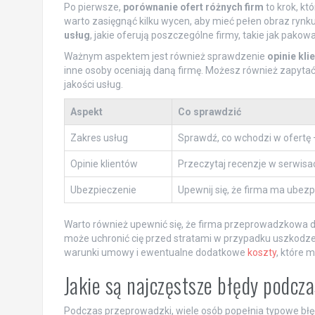
Po pierwsze,
porównanie ofert różnych firm
to krok, kt
warto zasięgnąć kilku wycen, aby mieć pełen obraz rynku.
usług
, jakie oferują poszczególne firmy, takie jak pak
Ważnym aspektem jest również sprawdzenie
opinie kli
inne osoby oceniają daną firmę. Możesz również zapytać
jakości usług.
Aspekt
Co sprawdzić
Zakres usług
Sprawdź, co wchodzi w ofertę 
Opinie klientów
Przeczytaj recenzje w serwisac
Ubezpieczenie
Upewnij się, że firma ma ubez
Warto również upewnić się, że firma przeprowadzkowa
może uchronić cię przed stratami w przypadku uszkodzen
warunki umowy i ewentualne dodatkowe
koszty
, które m
Jakie są najczęstsze błędy podcz
Podczas przeprowadzki, wiele osób popełnia typowe błęd