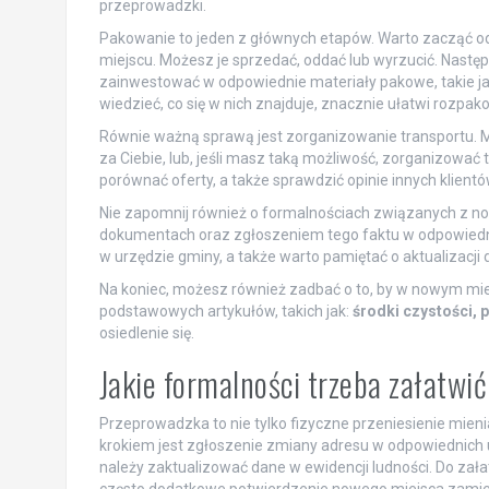
przeprowadzki.
Pakowanie to jeden z głównych etapów. Warto zacząć o
miejscu. Możesz je sprzedać, oddać lub wyrzucić. Nastę
zainwestować w odpowiednie materiały pakowe, takie j
wiedzieć, co się w nich znajduje, znacznie ułatwi rozpa
Równie ważną sprawą jest zorganizowanie transportu. 
za Ciebie, lub, jeśli masz taką możliwość, zorganizować
porównać oferty, a także sprawdzić opinie innych klientó
Nie zapomnij również o formalnościach związanych z n
dokumentach oraz zgłoszeniem tego faktu w odpowiedni
w urzędzie gminy, a także warto pamiętać o aktualizac
Na koniec, możesz również zadbać o to, by w nowym mie
podstawowych artykułów, takich jak:
środki czystości,
osiedlenie się.
Jakie formalności trzeba załatwi
Przeprowadzka to nie tylko fizyczne przeniesienie mieni
krokiem jest zgłoszenie zmiany adresu w odpowiednich
należy zaktualizować dane w ewidencji ludności. Do zał