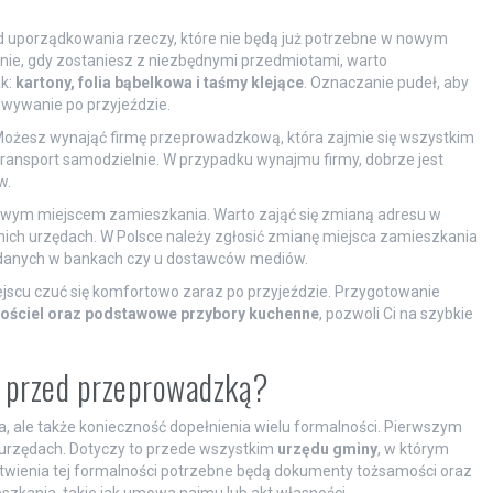
d uporządkowania rzeczy, które nie będą już potrzebne w nowym
pnie, gdy zostaniesz z niezbędnymi przedmiotami, warto
ak:
kartony, folia bąbelkowa i taśmy klejące
. Oznaczanie pudeł, aby
kowywanie po przyjeździe.
Możesz wynająć firmę przeprowadzkową, która zajmie się wszystkim
 transport samodzielnie. W przypadku wynajmu firmy, dobrze jest
w.
owym miejscem zamieszkania. Warto zająć się zmianą adresu w
ch urzędach. W Polsce należy zgłosić zmianę miejsca zamieszkania
ji danych w bankach czy u dostawców mediów.
jscu czuć się komfortowo zaraz po przyjeździe. Przygotowanie
 pościel oraz podstawowe przybory kuchenne
, pozwoli Ci na szybkie
ć przed przeprowadzką?
a, ale także konieczność dopełnienia wielu formalności. Pierwszym
 urzędach. Dotyczy to przede wszystkim
urzędu gminy
, w którym
atwienia tej formalności potrzebne będą dokumenty tożsamości oraz