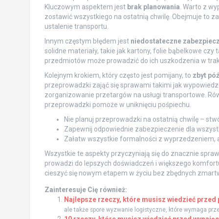
Kluczowym aspektem jest
brak planowania
. Warto z w
zostawić wszystkiego na ostatnią chwilę. Obejmuje to z
ustalenie transportu.
Innym częstym błędem jest
niedostateczne zabezpiecz
solidne materiały, takie jak kartony, folie bąbelkowe cz
przedmiotów może prowadzić do ich uszkodzenia w trakc
Kolejnym krokiem, który często jest pomijany, to
zbyt pó
przeprowadzki zająć się sprawami takimi jak wypowied
zorganizowanie przetargów na usługi transportowe. Rów
przeprowadzki pomoże w uniknięciu pośpiechu.
Nie planuj przeprowadzki na ostatnią chwilę – st
Zapewnij odpowiednie zabezpieczenie dla wszystk
Załatw wszystkie formalności z wyprzedzeniem, 
Wszystkie te aspekty przyczyniają się do znacznie spraw
prowadzi do lepszych doświadczeń i większego komfor
cieszyć się nowym etapem w życiu bez zbędnych zmartw
Zainteresuje Cię również:
Najlepsze rzeczy, które musisz wiedzieć prze
ale także spore wyzwanie logistyczne, które wymaga przemy