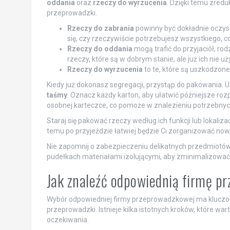
oddania
oraz
rzeczy do wyrzucenia
. Dzięki temu zredu
przeprowadzki.
Rzeczy do zabrania
powinny być dokładnie oczy
się, czy rzeczywiście potrzebujesz wszystkiego, c
Rzeczy do oddania
mogą trafić do przyjaciół, rod
rzeczy, które są w dobrym stanie, ale już ich nie u
Rzeczy do wyrzucenia
to te, które są uszkodzone 
Kiedy już dokonasz segregacji, przystąp do pakowania. U
taśmy
. Oznacz każdy karton, aby ułatwić późniejsze r
osobnej karteczce, co pomoże w znalezieniu potrzebn
Staraj się pakować rzeczy według ich funkcji lub lokalizac
temu po przyjeździe łatwiej będzie Ci zorganizować now
Nie zapomnij o zabezpieczeniu delikatnych przedmiotów, 
pudełkach materiałami izolującymi, aby zminimalizować
Jak znaleźć odpowiednią firmę 
Wybór odpowiedniej firmy przeprowadzkowej ma kluczow
przeprowadzki. Istnieje kilka istotnych kroków, które wa
oczekiwania.