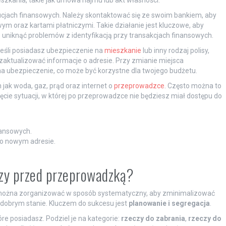
kania, takie jak umowa najmu lub akt własności.
ytucjach finansowych. Należy skontaktować się ze swoim bankiem, aby
 oraz kartami płatniczymi. Takie działanie jest kluczowe, aby
 uniknąć problemów z identyfikacją przy transakcjach finansowych.
eśli posiadasz ubezpieczenie na
mieszkanie
lub inny rodzaj polisy,
aktualizować informacje o adresie. Przy zmianie miejsca
a ubezpieczenie, co może być korzystne dla twojego budżetu.
ak woda, gaz, prąd oraz internet o
przeprowadzce
. Często można to
nięcie sytuacji, w której po przeprowadzce nie będziesz miał dostępu do
nansowych.
o nowym adresie.
czy przed przeprowadzką?
 można zorganizować w sposób systematyczny, aby zminimalizować
 dobrym stanie. Kluczem do sukcesu jest
planowanie i segregacja
.
e posiadasz. Podziel je na kategorie:
rzeczy do zabrania
,
rzeczy do