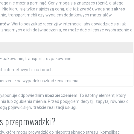
órego nie można pominąć. Ceny mogą się znacząco różnić, dlatego
 Nie kieruj się tylko najniższą ceną, ale też zwróć uwagę na
zakres
owanie, transport mebli czy wynajem dodatkowych materiałów.
entów
. Warto poszukać recenzji w internecie, aby dowiedzieć się, jak
 znajomych o ich doświadczenia, co może dać ci lepsze wyobrażenie o
– pakowanie, transport, rozpakowanie.
h internetowych i na forach.
pieczenie na wypadek uszkodzenia mienia.
 dysponuje odpowiednim
ubezpieczeniem
. To istotny element, który
ia lub zgubienia mienia. Przed podjęciem decyzji, zapytaj również o
ogą pojawić się w trakcie realizacji usługi.
as przeprowadzki?
y, które mogą prowadzić do niepotrzebnego stresu i komplikacji.