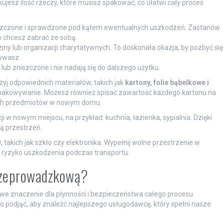
kujesz ilość rzeczy, które musisz spakować, co ułatwi cały proces
szczone i sprawdzone pod kątem ewentualnych uszkodzeń. Zastanów
o chcesz zabrać ze sobą.
ziny lub organizacji charytatywnych. To doskonała okazja, by pozbyć się
żywasz.
lub zniszczone i nie nadają się do dalszego użytku.
żyj odpowiednich materiałów, takich jak
kartony, folie bąbelkowe i
ozpakowywanie. Możesz również spisać zawartość każdego kartonu na
ych przedmiotów w nowym domu.
ji w nowym miejscu, na przykład: kuchnia, łazienka, sypialnia. Dzięki
ą przestrzeń.
takich jak szkło czy elektronika. Wypełnij wolne przestrzenie w
 ryzyko uszkodzenia podczas transportu.
przeprowadzkową?
e znaczenie dla płynności i bezpieczeństwa całego procesu
rto podjąć, aby znaleźć najlepszego usługodawcę, który spełni nasze