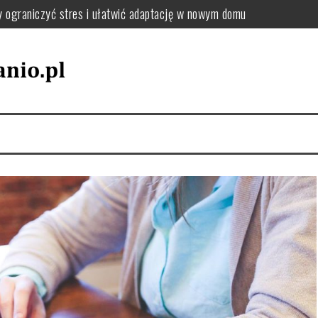
y ograniczyć stres i ułatwić adaptację w nowym domu
: jak uporządkować zmiany adresu i dokumentów krok po kroku
el oraz tekstylia podczas przeprowadzki – praktyczne wskazówki
utki chaosu i jak uniknąć przeciążenia pakowania
jak wybrać sposób, który zminimalizuje stres i koszty
zki, by uniknąć chaosu i dobrze się zorganizować