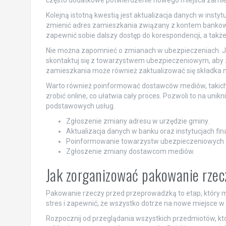
często dodatkowe potwierdzenie nowego miejsca zamiesz
Kolejną istotną kwestią jest aktualizacja danych w inst
zmienić adres zamieszkania związany z kontem bankowym
zapewnić sobie dalszy dostęp do korespondencji, a także
Nie można zapomnieć o zmianach w ubezpieczeniach. J
skontaktuj się z towarzystwem ubezpieczeniowym, aby z
zamieszkania może również zaktualizować się składka n
Warto również poinformować dostawców mediów, takich j
zrobić online, co ułatwia cały proces. Pozwoli to na unik
podstawowych usług.
Zgłoszenie zmiany adresu w urzędzie gminy.
Aktualizacja danych w banku oraz instytucjach fi
Poinformowanie towarzystw ubezpieczeniowych 
Zgłoszenie zmiany dostawcom mediów.
Jak zorganizować pakowanie rze
Pakowanie rzeczy przed przeprowadzką to etap, który
stres i zapewnić, że wszystko dotrze na nowe miejsce w
Rozpocznij od przeglądania wszystkich przedmiotów, któr