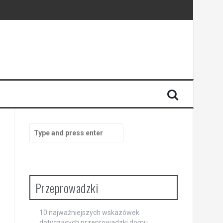
Search
for:
Przeprowadzki
10 najważniejszych wskazówek
dotyczących przeprowadzki domu