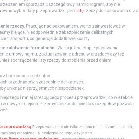
yprzedzeniem sporządzić szczegółowy harmonogram, aby nie
arówno wybór daty przeprowadzki, jak i
listę
rzeczy do spakowania oraz
enie rzeczy
. Pracując nad pakowaniem, warto zainwestować w
y taśmy klejące. Nieodpowiednie zabezpieczenie delikatnych
ie transportu, co generuje dodatkowe koszty.
źne załatwienie formalności
. Warto już na etapie planowania
zenie umowy najmu, zaktualizowanie adresu w urzędach czy też
nież sporządzenie listy rzeczy do zrobienia przed dniem
wórz harmonogram działań.
ich przedmiotów, szczególnie delikatnych.
aby uniknąć nieprzyjemnych niespodzianek.
niejszego i mniej stresującego procesu przeprowadzki, co w efekcie
tu w nowym miejscu. Przemyślane podejście do szczegółów pozwala
ień.
d przeprowadzką
Przeprowadzka to nie tylko zmiana miejsca zamieszkania,
ślanej organizacji. Niezależnie od tego, czy jest to...