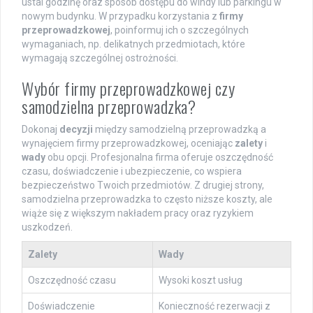
ustal godzinę oraz sposób dostępu do windy lub parkingu w
nowym budynku. W przypadku korzystania z
firmy
przeprowadzkowej
, poinformuj ich o szczególnych
wymaganiach, np. delikatnych przedmiotach, które
wymagają szczególnej ostrożności.
Wybór firmy przeprowadzkowej czy
samodzielna przeprowadzka?
Dokonaj
decyzji
między samodzielną przeprowadzką a
wynajęciem firmy przeprowadzkowej, oceniając
zalety
i
wady
obu opcji. Profesjonalna firma oferuje oszczędność
czasu, doświadczenie i ubezpieczenie, co wspiera
bezpieczeństwo Twoich przedmiotów. Z drugiej strony,
samodzielna przeprowadzka to często niższe koszty, ale
wiąże się z większym nakładem pracy oraz ryzykiem
uszkodzeń.
Zalety
Wady
Oszczędność czasu
Wysoki koszt usług
Doświadczenie
Konieczność rezerwacji z