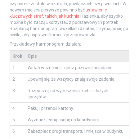
czy nic nie zostało w szafach, pawlaczach czy piwnicach. W
nowym miejscu pierwsze powinno być
ustawienie
kluczowych stref, takich jak kuchnia
i łazienka, aby szybko
można było zacząć korzystać z podstawowych potrzeb.
Rozplanuj harmonogram wszelkich działań, trzymając się go
ściśle, aby usprawnić proces przeprowadzki.
Przykładowy harmonogram działań:
Krok
Opis
1
Wstań wcześniej i zjedz pożywne śniadanie.
2
Upewnij się, że wszyscy znają swoje zadania.
3
Rozpocznij od wynoszenia mebli i dużych
sprzętów.
4
Pakuj i przenoś kartony.
5
Wyznacz jedną osobę do koordynacji.
6
Zabezpiecz drogi transportu i miejsca w budynku.