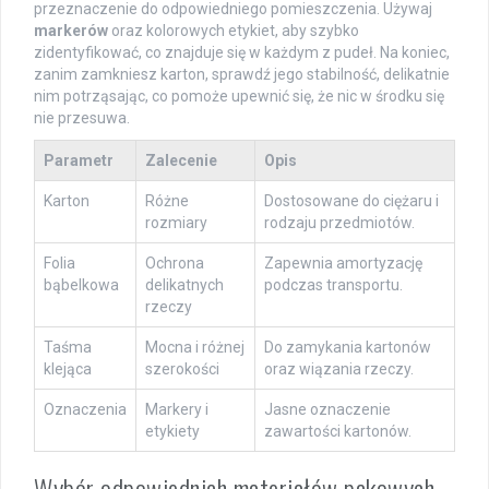
przeznaczenie do odpowiedniego pomieszczenia. Używaj
markerów
oraz kolorowych etykiet, aby szybko
zidentyfikować, co znajduje się w każdym z pudeł. Na koniec,
zanim zamkniesz karton, sprawdź jego stabilność, delikatnie
nim potrząsając, co pomoże upewnić się, że nic w środku się
nie przesuwa.
Parametr
Zalecenie
Opis
Karton
Różne
Dostosowane do ciężaru i
rozmiary
rodzaju przedmiotów.
Folia
Ochrona
Zapewnia amortyzację
bąbelkowa
delikatnych
podczas transportu.
rzeczy
Taśma
Mocna i różnej
Do zamykania kartonów
klejąca
szerokości
oraz wiązania rzeczy.
Oznaczenia
Markery i
Jasne oznaczenie
etykiety
zawartości kartonów.
Wybór odpowiednich materiałów pakowych