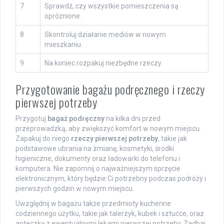
7
Sprawdź, czy wszystkie pomieszczenia są
opróżnione.
8
Skontroluj działanie mediów w nowym
mieszkaniu.
9
Na koniec rozpakuj niezbędne rzeczy.
Przygotowanie bagażu podręcznego i rzeczy
pierwszej potrzeby
Przygotuj
bagaż podręczny
na kilka dni przed
przeprowadzką, aby zwiększyć komfort w nowym miejscu.
Zapakuj do niego
rzeczy pierwszej potrzeby
, takie jak
podstawowe ubrania na zmianę, kosmetyki, środki
higieniczne, dokumenty oraz ładowarki do telefonu i
komputera. Nie zapomnij o najważniejszym sprzęcie
elektronicznym, który będzie Ci potrzebny podczas podróży i
pierwszych godzin w nowym miejscu.
Uwzględnij w bagażu także przedmioty kuchenne
codziennego użytku, takie jak talerzyk, kubek i sztućce, oraz
apteczkę z ewentualnymi lekami pierwszej potrzeby. Zadbaj