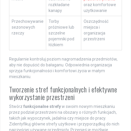
rozkładane
oraz komfortowe
kanapy
użytkowanie
Przechowywanie
Torby
Oszczędność
sezonowych
próżniowe lub
miejsca i
rzeczy
szczelne
organizacja
pojemniki pod
przestrzeni
łóżkiem
Regularnie kontroluj poziom nagromadzenia przedmiotów,
aby nie dopuścić do bałaganu. Odpowiednia organizacja
sprzyja funkcjonalności i komfortowi życia w małym
mieszkaniu.
Tworzenie stref funkcjonalnych i efektywne
wykorzystanie przestrzeni
Stwórz
funkcjonalne strefy
w swoim nowym mieszkaniu
przez podział przestrzeni na obszary o różnych funkcjach,
takich jak wypoczynek, jadalnia czy miejsce do pracy.
Zidentyfikuj główne strefy użytkowe i przyporządkuj do nich
najczęściej używane przedmioty. Przenieś je możliwie