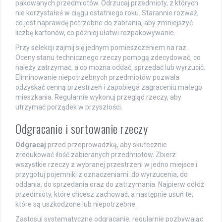
pakowanych przedmiotów. Odrzucaj przedmioty, z których
nie korzystałeś w ciągu ostatniego roku. Starannie rozważ,
co jest naprawdę potrzebne do zabrania, aby zmniejszyć
liczbę kartonów, co później ułatwi rozpakowywanie.
Przy selekcji zajmij się jednym pomieszczeniem na raz.
Oceny stanu technicznego rzeczy pomogą zdecydować, co
należy zatrzymać, a co można oddać, sprzedać lub wyrzucić.
Eliminowanie niepotrzebnych przedmiotów pozwala
odzyskać cenną przestrzeń i zapobiega zagraceniu małego
mieszkania. Regularnie wykonuj przegląd rzeczy, aby
utrzymać porządek w przyszłości.
Odgracanie i sortowanie rzeczy
Odgracaj
przed przeprowadzką, aby skutecznie
zredukować ilość zabieranych przedmiotów. Zbierz
wszystkie rzeczy z wybranej przestrzeni w jedno miejsce i
przygotuj pojemniki z oznaczeniami: do wyrzucenia, do
oddania, do sprzedania oraz do zatrzymania. Najpierw odłóż
przedmioty, które chcesz zachować, a następnie usuń te,
które są uszkodzone lub niepotrzebne.
Zastosuj systematyczne odgracanie, regularnie pozbywając