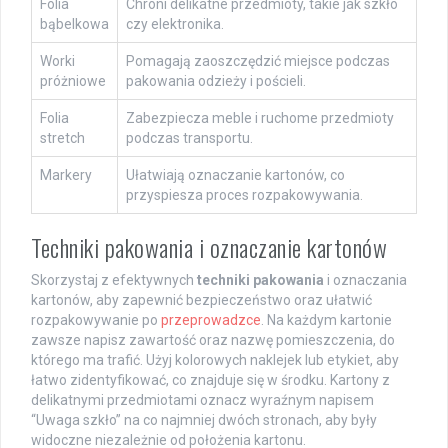
Folia
Chroni delikatne przedmioty, takie jak szkło
bąbelkowa
czy elektronika.
Worki
Pomagają zaoszczędzić miejsce podczas
próżniowe
pakowania odzieży i pościeli.
Folia
Zabezpiecza meble i ruchome przedmioty
stretch
podczas transportu.
Markery
Ułatwiają oznaczanie kartonów, co
przyspiesza proces rozpakowywania.
Techniki pakowania i oznaczanie kartonów
Skorzystaj z efektywnych
techniki pakowania
i oznaczania
kartonów, aby zapewnić bezpieczeństwo oraz ułatwić
rozpakowywanie po
przeprowadzce
. Na każdym kartonie
zawsze napisz zawartość oraz nazwę pomieszczenia, do
którego ma trafić. Użyj kolorowych naklejek lub etykiet, aby
łatwo zidentyfikować, co znajduje się w środku. Kartony z
delikatnymi przedmiotami oznacz wyraźnym napisem
“Uwaga szkło” na co najmniej dwóch stronach, aby były
widoczne niezależnie od położenia kartonu.