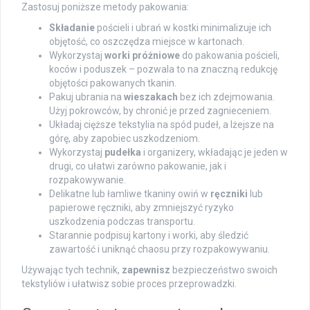
Zastosuj poniższe metody pakowania:
Składanie
pościeli i ubrań w kostki minimalizuje ich
objętość, co oszczędza miejsce w kartonach.
Wykorzystaj
worki próżniowe
do pakowania pościeli,
koców i poduszek – pozwala to na znaczną redukcję
objętości pakowanych tkanin.
Pakuj ubrania na
wieszakach
bez ich zdejmowania.
Użyj pokrowców, by chronić je przed zagnieceniem.
Układaj cięższe tekstylia na spód pudeł, a lżejsze na
górę, aby zapobiec uszkodzeniom.
Wykorzystaj
pudełka
i organizery, wkładając je jeden w
drugi, co ułatwi zarówno pakowanie, jak i
rozpakowywanie.
Delikatne lub łamliwe tkaniny owiń w
ręczniki
lub
papierowe ręczniki, aby zmniejszyć ryzyko
uszkodzenia podczas transportu.
Starannie podpisuj kartony i worki, aby śledzić
zawartość i uniknąć chaosu przy rozpakowywaniu.
Używając tych technik,
zapewnisz
bezpieczeństwo swoich
tekstyliów i ułatwisz sobie proces przeprowadzki.