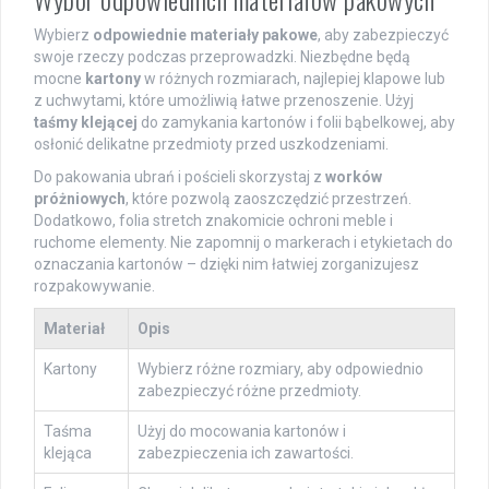
Wybierz
odpowiednie materiały pakowe
, aby zabezpieczyć
swoje rzeczy podczas przeprowadzki. Niezbędne będą
mocne
kartony
w różnych rozmiarach, najlepiej klapowe lub
z uchwytami, które umożliwią łatwe przenoszenie. Użyj
taśmy klejącej
do zamykania kartonów i folii bąbelkowej, aby
osłonić delikatne przedmioty przed uszkodzeniami.
Do pakowania ubrań i pościeli skorzystaj z
worków
próżniowych
, które pozwolą zaoszczędzić przestrzeń.
Dodatkowo, folia stretch znakomicie ochroni meble i
ruchome elementy. Nie zapomnij o markerach i etykietach do
oznaczania kartonów – dzięki nim łatwiej zorganizujesz
rozpakowywanie.
Materiał
Opis
Kartony
Wybierz różne rozmiary, aby odpowiednio
zabezpieczyć różne przedmioty.
Taśma
Użyj do mocowania kartonów i
klejąca
zabezpieczenia ich zawartości.