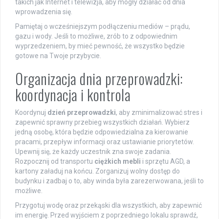
takich jak Internet i telewizja, aby mogły działać od dnia
wprowadzenia się.
Pamiętaj o wcześniejszym podłączeniu mediów – prądu,
gazu i wody. Jeśli to możliwe, zrób to z odpowiednim
wyprzedzeniem, by mieć pewność, że wszystko będzie
gotowe na Twoje przybycie.
Organizacja dnia przeprowadzki:
koordynacja i kontrola
Koordynuj
dzień przeprowadzki
, aby zminimalizować stres i
zapewnić sprawny przebieg wszystkich działań. Wybierz
jedną osobę, która będzie odpowiedzialna za kierowanie
pracami, przepływ informacji oraz ustawianie priorytetów.
Upewnij się, że każdy uczestnik zna swoje zadania.
Rozpocznij od transportu
ciężkich mebli
i sprzętu AGD, a
kartony załaduj na końcu. Zorganizuj wolny dostęp do
budynku i zadbaj o to, aby winda była zarezerwowana, jeśli to
możliwe.
Przygotuj wodę oraz przekąski dla wszystkich, aby zapewnić
im energię. Przed wyjściem z poprzedniego lokalu sprawdź,