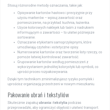
Stosuj różnorodne metody oznaczania, takie jak:
Opisywanie kartonów hasłowo i precyzyjnie przy
użyciu markerów – wpisuj zawartość oraz
pomieszczenie, na przykład: kuchnia, łazienka.
Użycie kolorowych naklejek lub taśm z nadrukiem
informującym o zawartości – to ułatwi późniejsze
sortowanie.
Oznaczanie etykietami samoprzylepnymi, które
umożliwiają czytelne i estetyczne opisy.
Numerowanie kartonów oraz tworzenie listy rzeczy, co
pomoże łatwiej kontrolować zawartość.
Grupowanie kartonów według pomieszczeń z
wykorzystaniem jednolitej kolorystyki lub symboli, co
uprości proces rozpakowywania.
Dzięki tym technikom zminimalizujesz ryzyko pomyłek i
uprościsz organizację przestrzeni w nowym mieszkaniu.
Pakowanie ubrań i tekstyliów
Skutecznie zapakuj
ubrania
i
tekstylia
podczas
przeprowadzki, aby ograniczyć objętość i ułatwić transport.