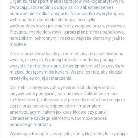
Organizuj
transport mebli
i sprzętów wielkogabarytowych,
zwracając szczególną uwagę na ich zabezpieczenie i
odpowiednie środki transportu. Na początku zweryfikuj, czy
wybrana firma kurierska obsługuje przesyłki
wielkogabarytowe i jakie są limity wagowe oraz wymiarowe.
Przygotuj meble do wysyłki:
zabezpiecz
je folią bąbelkową,
narożnikami ochronnymi i rozkręć większe elementy, jeśli to
możliwe.
Zmierz oraz zważ każdy przedmiot, aby uzyskać dokładną
wycenę przesyłki. Wypełnij formularz nadania, podając
wszystkie potrzebne dane, a następnie umieść przesyłkę w
miejscu dostępnym dla kuriera. Ważne jest też, aby śledzić
przesyłkę aż do jej dostarczenia.
Dla mebli o nietypowych wymiarach lub dużej wartości,
indywidualne podejście jest kluczowe. Dokładnie zmierz
każdy element, zabezpiecz je przez demontaż na mniejsze
części oraz udekoruj odpowiednimi materiałami
amortyzującymi, takimi jak koce filcowe czy pianki.
Oznaczenie każdego elementu wspomoże proces
ponownego montażu.
Wybierając transport, uwzględnij specyfikę mebli, korzystając