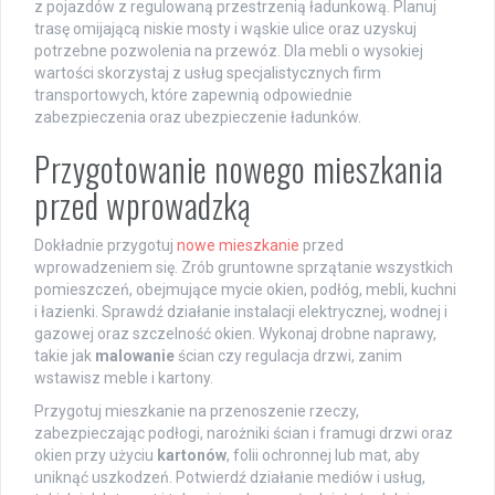
z pojazdów z regulowaną przestrzenią ładunkową. Planuj
trasę omijającą niskie mosty i wąskie ulice oraz uzyskuj
potrzebne pozwolenia na przewóz. Dla mebli o wysokiej
wartości skorzystaj z usług specjalistycznych firm
transportowych, które zapewnią odpowiednie
zabezpieczenia oraz ubezpieczenie ładunków.
Przygotowanie nowego mieszkania
przed wprowadzką
Dokładnie przygotuj
nowe mieszkanie
przed
wprowadzeniem się. Zrób gruntowne sprzątanie wszystkich
pomieszczeń, obejmujące mycie okien, podłóg, mebli, kuchni
i łazienki. Sprawdź działanie instalacji elektrycznej, wodnej i
gazowej oraz szczelność okien. Wykonaj drobne naprawy,
takie jak
malowanie
ścian czy regulacja drzwi, zanim
wstawisz meble i kartony.
Przygotuj mieszkanie na przenoszenie rzeczy,
zabezpieczając podłogi, narożniki ścian i framugi drzwi oraz
okien przy użyciu
kartonów
, folii ochronnej lub mat, aby
uniknąć uszkodzeń. Potwierdź działanie mediów i usług,