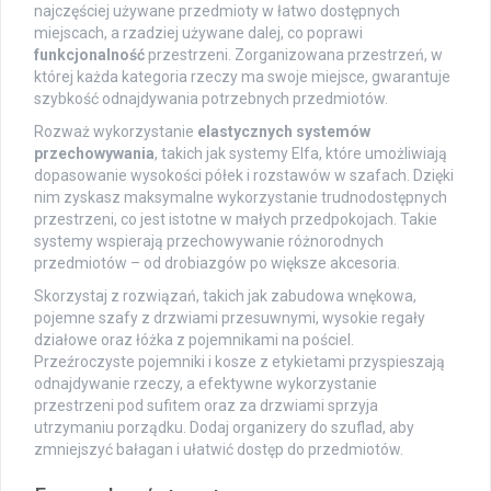
najczęściej używane przedmioty w łatwo dostępnych
miejscach, a rzadziej używane dalej, co poprawi
funkcjonalność
przestrzeni. Zorganizowana przestrzeń, w
której każda kategoria rzeczy ma swoje miejsce, gwarantuje
szybkość odnajdywania potrzebnych przedmiotów.
Rozważ wykorzystanie
elastycznych systemów
przechowywania
, takich jak systemy Elfa, które umożliwiają
dopasowanie wysokości półek i rozstawów w szafach. Dzięki
nim zyskasz maksymalne wykorzystanie trudnodostępnych
przestrzeni, co jest istotne w małych przedpokojach. Takie
systemy wspierają przechowywanie różnorodnych
przedmiotów – od drobiazgów po większe akcesoria.
Skorzystaj z rozwiązań, takich jak zabudowa wnękowa,
pojemne szafy z drzwiami przesuwnymi, wysokie regały
działowe oraz łóżka z pojemnikami na pościel.
Przeźroczyste pojemniki i kosze z etykietami przyspieszają
odnajdywanie rzeczy, a efektywne wykorzystanie
przestrzeni pod sufitem oraz za drzwiami sprzyja
utrzymaniu porządku. Dodaj organizery do szuflad, aby
zmniejszyć bałagan i ułatwić dostęp do przedmiotów.