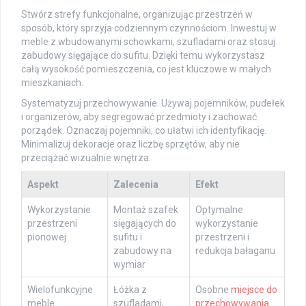
Stwórz strefy funkcjonalne, organizując przestrzeń w
sposób, który sprzyja codziennym czynnościom. Inwestuj w
meble z wbudowanymi schowkami, szufladami oraz stosuj
zabudowy sięgające do sufitu. Dzięki temu wykorzystasz
całą wysokość pomieszczenia, co jest kluczowe w małych
mieszkaniach.
Systematyzuj przechowywanie. Używaj pojemników, pudełek
i organizerów, aby segregować przedmioty i zachować
porządek. Oznaczaj pojemniki, co ułatwi ich identyfikację.
Minimalizuj dekoracje oraz liczbę sprzętów, aby nie
przeciążać wizualnie wnętrza.
Aspekt
Zalecenia
Efekt
Wykorzystanie
Montaż szafek
Optymalne
przestrzeni
sięgających do
wykorzystanie
pionowej
sufitu i
przestrzeni i
zabudowy na
redukcja bałaganu
wymiar
Wielofunkcyjne
Łóżka z
Osobne
miejsce do
meble
szufladami,
przechowywania