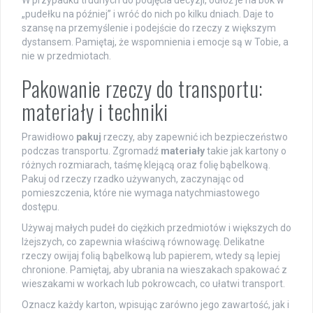
W przypadku trudnych do podjęcia decyzji, odłóż je na bok w
„pudełku na później” i wróć do nich po kilku dniach. Daje to
szansę na przemyślenie i podejście do rzeczy z większym
dystansem. Pamiętaj, że wspomnienia i emocje są w Tobie, a
nie w przedmiotach.
Pakowanie rzeczy do transportu:
materiały i techniki
Prawidłowo
pakuj
rzeczy, aby zapewnić ich bezpieczeństwo
podczas transportu. Zgromadź
materiały
takie jak kartony o
różnych rozmiarach, taśmę klejącą oraz folię bąbelkową.
Pakuj od rzeczy rzadko używanych, zaczynając od
pomieszczenia, które nie wymaga natychmiastowego
dostępu.
Używaj małych pudeł do ciężkich przedmiotów i większych do
lżejszych, co zapewnia właściwą równowagę. Delikatne
rzeczy owijaj folią bąbelkową lub papierem, wtedy są lepiej
chronione. Pamiętaj, aby ubrania na wieszakach spakować z
wieszakami w workach lub pokrowcach, co ułatwi transport.
Oznacz każdy karton, wpisując zarówno jego zawartość, jak i