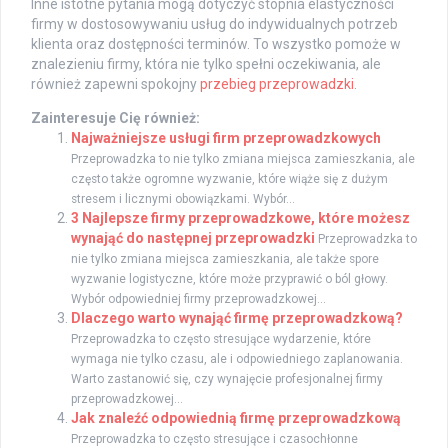
Inne istotne pytania mogą dotyczyć stopnia elastyczności
firmy w dostosowywaniu usług do indywidualnych potrzeb
klienta oraz dostępności terminów. To wszystko pomoże w
znalezieniu firmy, która nie tylko spełni oczekiwania, ale
również zapewni spokojny
przebieg przeprowadzki
.
Zainteresuje Cię również:
Najważniejsze usługi firm przeprowadzkowych
Przeprowadzka to nie tylko zmiana miejsca zamieszkania, ale
często także ogromne wyzwanie, które wiąże się z dużym
stresem i licznymi obowiązkami. Wybór...
3 Najlepsze firmy przeprowadzkowe, które możesz
wynająć do następnej przeprowadzki
Przeprowadzka to
nie tylko zmiana miejsca zamieszkania, ale także spore
wyzwanie logistyczne, które może przyprawić o ból głowy.
Wybór odpowiedniej firmy przeprowadzkowej...
Dlaczego warto wynająć firmę przeprowadzkową?
Przeprowadzka to często stresujące wydarzenie, które
wymaga nie tylko czasu, ale i odpowiedniego zaplanowania.
Warto zastanowić się, czy wynajęcie profesjonalnej firmy
przeprowadzkowej...
Jak znaleźć odpowiednią firmę przeprowadzkową
Przeprowadzka to często stresujące i czasochłonne