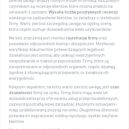
pewnej uwagi i analizy różnych źródeł informacji. Kluczowym
czynnikiem są recenzje klientów, które można znaleźć na
serwisach z opiniami.
Wysoka liczba pozytywnych recenzji
wskazuje na zadowolenie klientów, co świadczy o rzetelności
firmy. Warto zwrócić szczególną uwagę na ogólną ocenę,
która często sumuje doświadczenia wielu użytkowników.
Nie bez znaczenia jest również
rejestracja firmy
oraz
posiadanie odpowiednich licencji i ubezpieczeń. Możliwość
weryfikacji dokumentów potwierdzających legalność
działalności jest istotna, aby uniknąć nieprzyjemnych
niespodzianek w trakcie przeprowadzki. Firmy, które są
zarejestrowane w odpowiednich organach, często działają
zgodnie z obowiązującymi przepisami, co zwiększa ich
wiarygodność.
Kolejnym aspektem, na który warto zwrócić uwagę, jest
czas
działalności
firmy na rynku. Firmy, które mają wiele lat
doświadczenia przy oferowaniu usług przeprowadzkowych,
zazwyczaj potrafią lepiej zarządzać złożonymi sytuacjami i
mają ustabilizowaną pozycję na rynku. Długoletnia obecność
pozwala im wypracować solidną reputację i zyskać zaufanie
klientów.