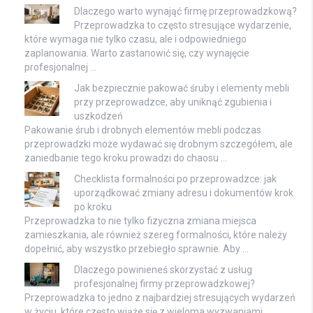
Dlaczego warto wynająć firmę przeprowadzkową?
Przeprowadzka to często stresujące wydarzenie,
które wymaga nie tylko czasu, ale i odpowiedniego
zaplanowania. Warto zastanowić się, czy wynajęcie
profesjonalnej …
Jak bezpiecznie pakować śruby i elementy mebli
przy przeprowadzce, aby uniknąć zgubienia i
uszkodzeń
Pakowanie śrub i drobnych elementów mebli podczas
przeprowadzki może wydawać się drobnym szczegółem, ale
zaniedbanie tego kroku prowadzi do chaosu …
Checklista formalności po przeprowadzce: jak
uporządkować zmiany adresu i dokumentów krok
po kroku
Przeprowadzka to nie tylko fizyczna zmiana miejsca
zamieszkania, ale również szereg formalności, które należy
dopełnić, aby wszystko przebiegło sprawnie. Aby …
Dlaczego powinieneś skorzystać z usług
profesjonalnej firmy przeprowadzkowej?
Przeprowadzka to jedno z najbardziej stresujących wydarzeń
w życiu, które często wiąże się z wieloma wyzwaniami.