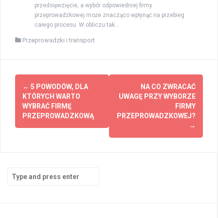
przedsięwzięcie, a wybór odpowiedniej firmy
przeprowadzkowej może znacząco wpłynąć na przebieg
całego procesu. W obliczu tak...
Przeprowadzki i transport
Post
←
5 POWODÓW, DLA
NA CO ZWRACAĆ
navigation
KTÓRYCH WARTO
UWAGĘ PRZY WYBORZE
WYBRAĆ FIRMĘ
FIRMY
PRZEPROWADZKOWĄ
PRZEPROWADZKOWEJ?
→
Search
for: