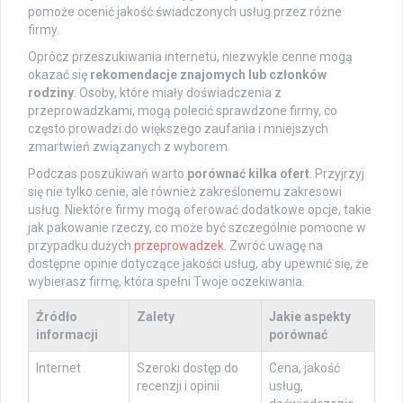
pomoże ocenić jakość świadczonych usług przez różne
firmy.
Oprócz przeszukiwania internetu, niezwykle cenne mogą
okazać się
rekomendacje znajomych lub członków
rodziny
. Osoby, które miały doświadczenia z
przeprowadzkami, mogą polecić sprawdzone firmy, co
często prowadzi do większego zaufania i mniejszych
zmartwień związanych z wyborem.
Podczas poszukiwań warto
porównać kilka ofert
. Przyjrzyj
się nie tylko cenie, ale również zakreślonemu zakresowi
usług. Niektóre firmy mogą oferować dodatkowe opcje, takie
jak pakowanie rzeczy, co może być szczególnie pomocne w
przypadku dużych
przeprowadzek
. Zwróć uwagę na
dostępne opinie dotyczące jakości usług, aby upewnić się, że
wybierasz firmę, która spełni Twoje oczekiwania.
Źródło
Zalety
Jakie aspekty
informacji
porównać
Internet
Szeroki dostęp do
Cena, jakość
recenzji i opinii
usług,