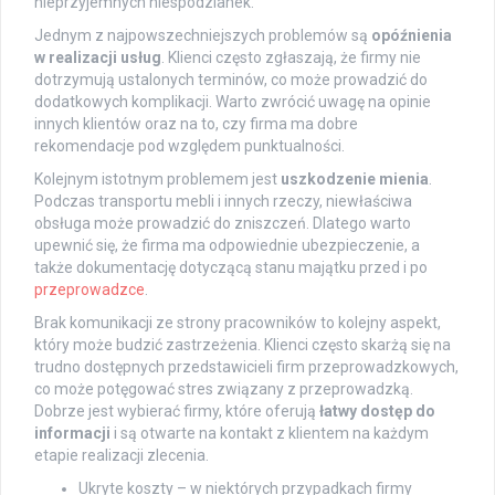
nieprzyjemnych niespodzianek.
Jednym z najpowszechniejszych problemów są
opóźnienia
w realizacji usług
. Klienci często zgłaszają, że firmy nie
dotrzymują ustalonych terminów, co może prowadzić do
dodatkowych komplikacji. Warto zwrócić uwagę na opinie
innych klientów oraz na to, czy firma ma dobre
rekomendacje pod względem punktualności.
Kolejnym istotnym problemem jest
uszkodzenie mienia
.
Podczas transportu mebli i innych rzeczy, niewłaściwa
obsługa może prowadzić do zniszczeń. Dlatego warto
upewnić się, że firma ma odpowiednie ubezpieczenie, a
także dokumentację dotyczącą stanu majątku przed i po
przeprowadzce
.
Brak komunikacji ze strony pracowników to kolejny aspekt,
który może budzić zastrzeżenia. Klienci często skarżą się na
trudno dostępnych przedstawicieli firm przeprowadzkowych,
co może potęgować stres związany z przeprowadzką.
Dobrze jest wybierać firmy, które oferują
łatwy dostęp do
informacji
i są otwarte na kontakt z klientem na każdym
etapie realizacji zlecenia.
Ukryte koszty – w niektórych przypadkach firmy