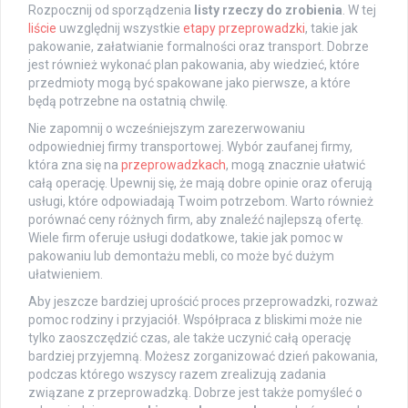
Rozpocznij od sporządzenia
listy rzeczy do zrobienia
. W tej
liście
uwzględnij wszystkie
etapy przeprowadzki
, takie jak
pakowanie, załatwianie formalności oraz transport. Dobrze
jest również wykonać plan pakowania, aby wiedzieć, które
przedmioty mogą być spakowane jako pierwsze, a które
będą potrzebne na ostatnią chwilę.
Nie zapomnij o wcześniejszym zarezerwowaniu
odpowiedniej firmy transportowej. Wybór zaufanej firmy,
która zna się na
przeprowadzkach
, mogą znacznie ułatwić
całą operację. Upewnij się, że mają dobre opinie oraz oferują
usługi, które odpowiadają Twoim potrzebom. Warto również
porównać ceny różnych firm, aby znaleźć najlepszą ofertę.
Wiele firm oferuje usługi dodatkowe, takie jak pomoc w
pakowaniu lub demontażu mebli, co może być dużym
ułatwieniem.
Aby jeszcze bardziej uprościć proces przeprowadzki, rozważ
pomoc rodziny i przyjaciół. Współpraca z bliskimi może nie
tylko zaoszczędzić czas, ale także uczynić całą operację
bardziej przyjemną. Możesz zorganizować dzień pakowania,
podczas którego wszyscy razem zrealizują zadania
związane z przeprowadzką. Dobrze jest także pomyśleć o