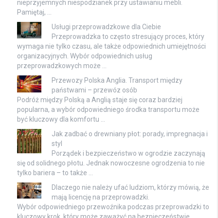
nieprzyjemnych niespodzianek przy ustawianiu mebli.
Pamiętaj, …
Usługi przeprowadzkowe dla Ciebie
Przeprowadzka to często stresujący proces, który
wymaga nie tylko czasu, ale także odpowiednich umiejętności
organizacyjnych. Wybór odpowiednich usług
przeprowadzkowych może …
Przewozy Polska Anglia. Transport między
państwami – przewóz osób
Podróż między Polską a Anglią staje się coraz bardziej
popularna, a wybór odpowiedniego środka transportu może
być kluczowy dla komfortu …
Jak zadbać o drewniany płot: porady, impregnacja i
styl
Porządek i bezpieczeństwo w ogrodzie zaczynają
się od solidnego płotu. Jednak nowoczesne ogrodzenia to nie
tylko bariera – to także …
Dlaczego nie należy ufać ludziom, którzy mówią, że
mają licencję na przeprowadzki.
Wybór odpowiedniego przewoźnika podczas przeprowadzki to
kluczowy krok, który może zaważyć na bezpieczeństwie