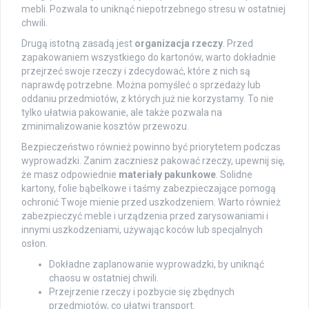
mebli. Pozwala to uniknąć niepotrzebnego stresu w ostatniej
chwili.
Drugą istotną zasadą jest
organizacja rzeczy
. Przed
zapakowaniem wszystkiego do kartonów, warto dokładnie
przejrzeć swoje rzeczy i zdecydować, które z nich są
naprawdę potrzebne. Można pomyśleć o sprzedaży lub
oddaniu przedmiotów, z których już nie korzystamy. To nie
tylko ułatwia pakowanie, ale także pozwala na
zminimalizowanie kosztów przewozu.
Bezpieczeństwo również powinno być priorytetem podczas
wyprowadzki. Zanim zaczniesz pakować rzeczy, upewnij się,
że masz odpowiednie
materiały pakunkowe
. Solidne
kartony, folie bąbelkowe i taśmy zabezpieczające pomogą
ochronić Twoje mienie przed uszkodzeniem. Warto również
zabezpieczyć meble i urządzenia przed zarysowaniami i
innymi uszkodzeniami, używając koców lub specjalnych
osłon.
Dokładne zaplanowanie wyprowadzki, by uniknąć
chaosu w ostatniej chwili.
Przejrzenie rzeczy i pozbycie się zbędnych
przedmiotów, co ułatwi transport.