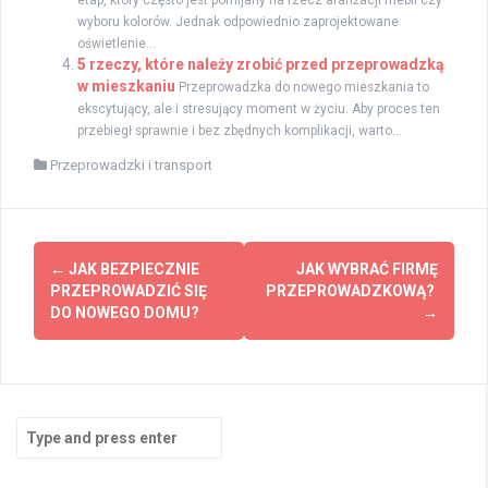
etap, który często jest pomijany na rzecz aranżacji mebli czy
wyboru kolorów. Jednak odpowiednio zaprojektowane
oświetlenie...
5 rzeczy, które należy zrobić przed przeprowadzką
w mieszkaniu
Przeprowadzka do nowego mieszkania to
ekscytujący, ale i stresujący moment w życiu. Aby proces ten
przebiegł sprawnie i bez zbędnych komplikacji, warto...
Przeprowadzki i transport
Post
←
JAK BEZPIECZNIE
JAK WYBRAĆ FIRMĘ
navigation
PRZEPROWADZIĆ SIĘ
PRZEPROWADZKOWĄ?
DO NOWEGO DOMU?
→
Search
for: