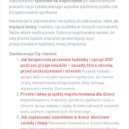
odpowiednim
sposobie na odpoczynek
po zakończonych
pracach, na przykład planując wspólne zjedzenie posiłku lub
zorganizowanie spotkania.
Inwestycja w odpowiednie narzędzia do pakowania, takie jak
wiążące taśmy
, markery czy pudełka w różnych rozmiarach,
także okaże się kluczowa. Dobre przygotowanie sprawi, że
cały proces będzie znacznie sprawniejszy, a po
przeprowadzce będziesz mniej zmęczony.
Zainteresuje Cię również:
Jak bezpiecznie przewieźć lodówkę i sprzęt AGD
podczas przeprowadzki – zasady, które chronią
przed uszkodzeniami i stresem
Przewóz lodówki i
sprzętu AGD to nie tylko wyzwanie logistyczne, ale również
istotny element każdej przeprowadzki, który wymaga
staranności i wiedzy. Zrozumienie...
Proste i łatwe projekty majsterkowania dla dzieci
Majsterkowanie to znakomity sposób na spędzenie czasu z
dziećmi, łącząc zabawę z nauką. W dobie cyfrowych rozrywek,
warto zachęcić najmłodszych do twórczego...
Jak zaplanować oświetlenie w domu: kluczowe
zasady i etapy
Planowanie oświetlenia w domu to kluczowy