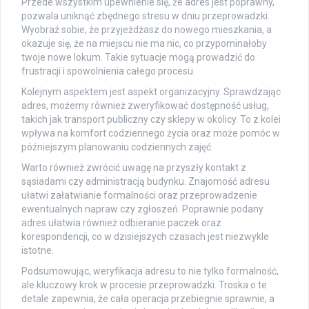
Przede wszystkim upewnienie się, że adres jest poprawny,
pozwala uniknąć zbędnego stresu w dniu przeprowadzki.
Wyobraź sobie, że przyjeżdżasz do nowego mieszkania, a
okazuje się, że na miejscu nie ma nic, co przypominałoby
twoje nowe lokum. Takie sytuacje mogą prowadzić do
frustracji i spowolnienia całego procesu.
Kolejnym aspektem jest aspekt organizacyjny. Sprawdzając
adres, możemy również zweryfikować dostępność usług,
takich jak transport publiczny czy sklepy w okolicy. To z kolei
wpływa na komfort codziennego życia oraz może pomóc w
późniejszym planowaniu codziennych zajęć.
Warto również zwrócić uwagę na przyszły kontakt z
sąsiadami czy administracją budynku. Znajomość adresu
ułatwi załatwianie formalności oraz przeprowadzenie
ewentualnych napraw czy zgłoszeń. Poprawnie podany
adres ułatwia również odbieranie paczek oraz
korespondencji, co w dzisiejszych czasach jest niezwykle
istotne.
Podsumowując, weryfikacja adresu to nie tylko formalność,
ale kluczowy krok w procesie przeprowadzki. Troska o te
detale zapewnia, że cała operacja przebiegnie sprawnie, a