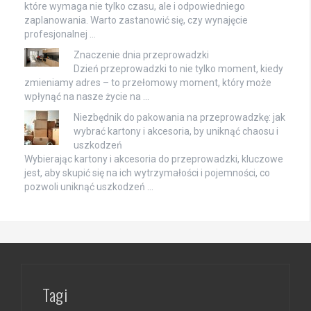
które wymaga nie tylko czasu, ale i odpowiedniego
zaplanowania. Warto zastanowić się, czy wynajęcie
profesjonalnej …
Znaczenie dnia przeprowadzki
Dzień przeprowadzki to nie tylko moment, kiedy
zmieniamy adres – to przełomowy moment, który może
wpłynąć na nasze życie na …
Niezbędnik do pakowania na przeprowadzkę: jak
wybrać kartony i akcesoria, by uniknąć chaosu i
uszkodzeń
Wybierając kartony i akcesoria do przeprowadzki, kluczowe
jest, aby skupić się na ich wytrzymałości i pojemności, co
pozwoli uniknąć uszkodzeń …
Tagi