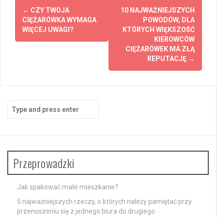
Post
←
CZY TWOJA
10 NAJWAŻNIEJSZYCH
navigation
CIĘŻARÓWKA WYMAGA
POWODÓW, DLA
WIĘCEJ UWAGI?
KTÓRYCH WIĘKSZOŚĆ
KIEROWCÓW
CIĘŻARÓWEK MA ZŁĄ
REPUTACJĘ
→
Search
for:
Przeprowadzki
Jak spakować małe mieszkanie?
5 najważniejszych rzeczy, o których należy pamiętać przy
przenoszeniu się z jednego biura do drugiego