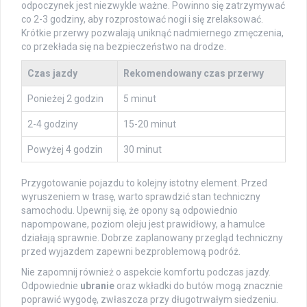
odpoczynek jest niezwykle ważne. Powinno się zatrzymywać
co 2-3 godziny, aby rozprostować nogi i się zrelaksować.
Krótkie przerwy pozwalają uniknąć nadmiernego zmęczenia,
co przekłada się na bezpieczeństwo na drodze.
Czas jazdy
Rekomendowany czas przerwy
Ponieżej 2 godzin
5 minut
2-4 godziny
15-20 minut
Powyżej 4 godzin
30 minut
Przygotowanie pojazdu to kolejny istotny element. Przed
wyruszeniem w trasę, warto sprawdzić stan techniczny
samochodu. Upewnij się, że opony są odpowiednio
napompowane, poziom oleju jest prawidłowy, a hamulce
działają sprawnie. Dobrze zaplanowany przegląd techniczny
przed wyjazdem zapewni bezproblemową podróż.
Nie zapomnij również o aspekcie komfortu podczas jazdy.
Odpowiednie
ubranie
oraz wkładki do butów mogą znacznie
poprawić wygodę, zwłaszcza przy długotrwałym siedzeniu.