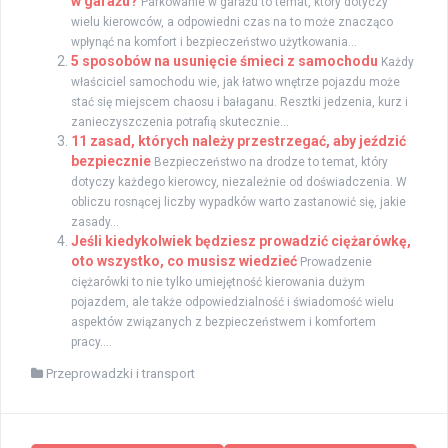
w garażu?
Parkowanie w garażu to temat, który dotyczy
wielu kierowców, a odpowiedni czas na to może znacząco
wpłynąć na komfort i bezpieczeństwo użytkowania...
5 sposobów na usunięcie śmieci z samochodu
Każdy
właściciel samochodu wie, jak łatwo wnętrze pojazdu może
stać się miejscem chaosu i bałaganu. Resztki jedzenia, kurz i
zanieczyszczenia potrafią skutecznie...
11 zasad, których należy przestrzegać, aby jeździć
bezpiecznie
Bezpieczeństwo na drodze to temat, który
dotyczy każdego kierowcy, niezależnie od doświadczenia. W
obliczu rosnącej liczby wypadków warto zastanowić się, jakie
zasady...
Jeśli kiedykolwiek będziesz prowadzić ciężarówkę,
oto wszystko, co musisz wiedzieć
Prowadzenie
ciężarówki to nie tylko umiejętność kierowania dużym
pojazdem, ale także odpowiedzialność i świadomość wielu
aspektów związanych z bezpieczeństwem i komfortem
pracy....
Przeprowadzki i transport