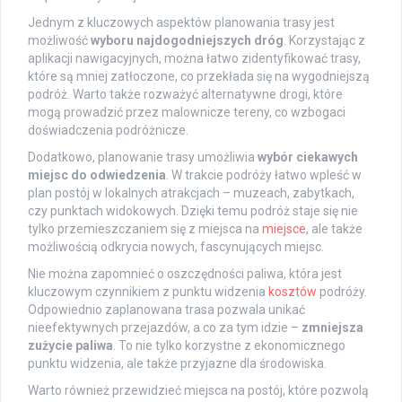
Jednym z kluczowych aspektów planowania trasy jest
możliwość
wyboru najdogodniejszych dróg
. Korzystając z
aplikacji nawigacyjnych, można łatwo zidentyfikować trasy,
które są mniej zatłoczone, co przekłada się na wygodniejszą
podróż. Warto także rozważyć alternatywne drogi, które
mogą prowadzić przez malownicze tereny, co wzbogaci
doświadczenia podróżnicze.
Dodatkowo, planowanie trasy umożliwia
wybór ciekawych
miejsc do odwiedzenia
. W trakcie podróży łatwo wpleść w
plan postój w lokalnych atrakcjach – muzeach, zabytkach,
czy punktach widokowych. Dzięki temu podróż staje się nie
tylko przemieszczaniem się z miejsca na
miejsce
, ale także
możliwością odkrycia nowych, fascynujących miejsc.
Nie można zapomnieć o oszczędności paliwa, która jest
kluczowym czynnikiem z punktu widzenia
kosztów
podróży.
Odpowiednio zaplanowana trasa pozwala unikać
nieefektywnych przejazdów, a co za tym idzie –
zmniejsza
zużycie paliwa
. To nie tylko korzystne z ekonomicznego
punktu widzenia, ale także przyjazne dla środowiska.
Warto również przewidzieć miejsca na postój, które pozwolą