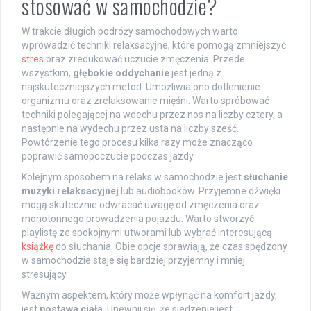
stosować w samochodzie?
W trakcie długich podróży samochodowych warto
wprowadzić techniki relaksacyjne, które pomogą zmniejszyć
stres
oraz zredukować uczucie zmęczenia. Przede
wszystkim,
głębokie oddychanie
jest jedną z
najskuteczniejszych metod. Umożliwia ono dotlenienie
organizmu oraz zrelaksowanie mięśni. Warto spróbować
techniki polegającej na wdechu przez nos na liczby cztery, a
następnie na wydechu przez usta na liczby sześć.
Powtórzenie tego procesu kilka razy może znacząco
poprawić samopoczucie podczas jazdy.
Kolejnym sposobem na relaks w samochodzie jest
słuchanie
muzyki relaksacyjnej
lub audiobooków. Przyjemne dźwięki
mogą skutecznie odwracać uwagę od zmęczenia oraz
monotonnego prowadzenia pojazdu. Warto stworzyć
playlistę ze spokojnymi utworami lub wybrać interesującą
książkę
do słuchania. Obie opcje sprawiają, że czas spędzony
w samochodzie staje się bardziej przyjemny i mniej
stresujący.
Ważnym aspektem, który może wpłynąć na komfort jazdy,
jest
postawa ciała
. Upewnij się, że siedzenie jest