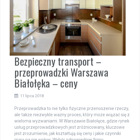
Bezpieczny transport –
przeprowadzki Warszawa
Białołęka – ceny
11 lipca 2018
Przeprowadzka to nie tylko fizyczne przenoszenie rzeczy,
ale także niezwykle ważny proces, który może wiązać się z
wieloma wyzwaniami. W Warszawie Białołęce, gdzie rynek
usług przeprowadzkowych jest zróżnicowany, kluczowe
jest zrozumienie, jak kształtują się ceny i jakie czynniki
mają na nie wpływ. Wybór odpowiedniej firmy