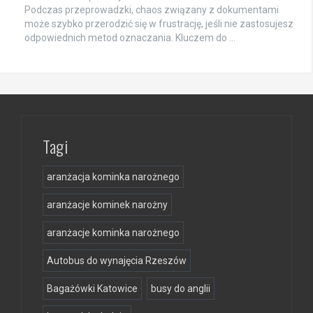
Podczas przeprowadzki, chaos związany z dokumentami
może szybko przerodzić się w frustrację, jeśli nie zastosujesz
odpowiednich metod oznaczania. Kluczem do …
Tagi
aranżacja kominka narożnego
aranżacje kominek narożny
aranżacje kominka narożnego
Autobus do wynajęcia Rzeszów
Bagażówki Katowice
busy do anglii