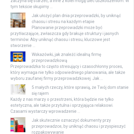
zaczyna się starzeć, a inne z kolei mogą ulec uszkodzeniom. W
tym tekście skupimy …
Jak ułożyć plan dnia przeprowadzki, by uniknąć
chaosu i stresu na każdym etapie
Planowanie przeprowadzki może być
przytłaczające, zwłaszcza gdy brakuje struktury i jasnych
terminów. Aby uniknąć chaosu i stresu, kluczowe jest
stworzenie …
Wskazówki, jak znaleźć idealną firmę
przeprowadzkową
Przeprowadzka to często stresujący i czasochłonny proces,
który wymaga nie tylko odpowiedniego planowania, ale także
wyboru zaufanej firmy przeprowadzkowej. Jak …
5 małych rzeczy, które sprawią, że Twój dom stanie
się rajem
Każdy z nas marzy o przestrzeni, która będzie nie tylko
estetyczna, ale także przytulna i sprzyjająca relaksowi.
Czasami wystarczy wprowadzenie …
Jak skutecznie oznaczyć dokumenty przy
przeprowadzce, by uniknąć chaosu i przyspieszyć
rozpakowywanie