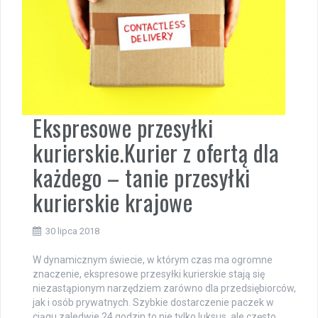
Ekspresowe przesyłki
kurierskie.Kurier z ofertą dla
każdego – tanie przesyłki
kurierskie krajowe
30 lipca 2018
W dynamicznym świecie, w którym czas ma ogromne
znaczenie, ekspresowe przesyłki kurierskie stają się
niezastąpionym narzędziem zarówno dla przedsiębiorców,
jak i osób prywatnych. Szybkie dostarczenie paczek w
ciągu zaledwie 24 godzin to nie tylko luksus, ale często