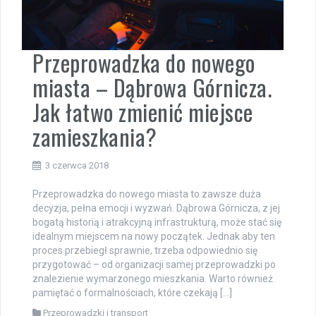
Przeprowadzka do nowego
miasta – Dąbrowa Górnicza.
Jak łatwo zmienić miejsce
zamieszkania?
3 czerwca 2018
Przeprowadzka do nowego miasta to zawsze duża
decyzja, pełna emocji i wyzwań. Dąbrowa Górnicza, z jej
bogatą historią i atrakcyjną infrastrukturą, może stać się
idealnym miejscem na nowy początek. Jednak aby ten
proces przebiegł sprawnie, trzeba odpowiednio się
przygotować – od organizacji samej przeprowadzki po
znalezienie wymarzonego mieszkania. Warto również
pamiętać o formalnościach, które czekają […]
Przeprowadzki i transport