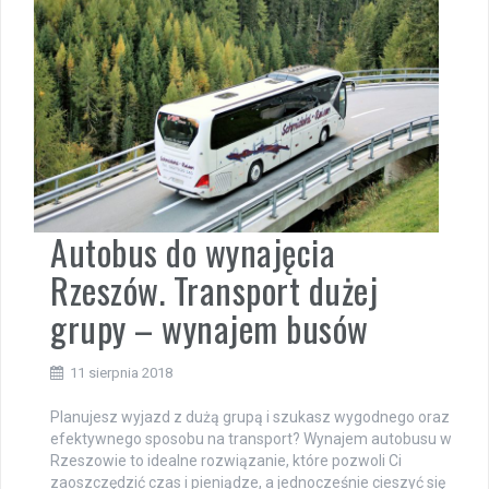
Autobus do wynajęcia
Rzeszów. Transport dużej
grupy – wynajem busów
11 sierpnia 2018
Planujesz wyjazd z dużą grupą i szukasz wygodnego oraz
efektywnego sposobu na transport? Wynajem autobusu w
Rzeszowie to idealne rozwiązanie, które pozwoli Ci
zaoszczędzić czas i pieniądze, a jednocześnie cieszyć się