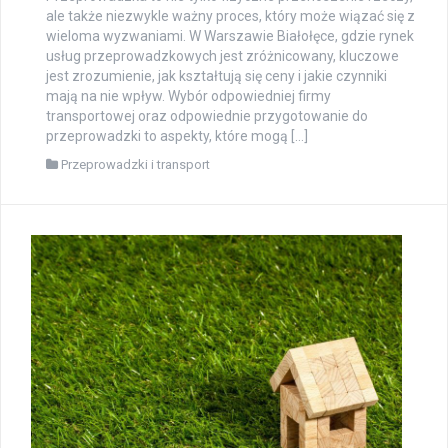
ale także niezwykle ważny proces, który może wiązać się z
wieloma wyzwaniami. W Warszawie Białołęce, gdzie rynek
usług przeprowadzkowych jest zróżnicowany, kluczowe
jest zrozumienie, jak kształtują się ceny i jakie czynniki
mają na nie wpływ. Wybór odpowiedniej firmy
transportowej oraz odpowiednie przygotowanie do
przeprowadzki to aspekty, które mogą […]
Przeprowadzki i transport