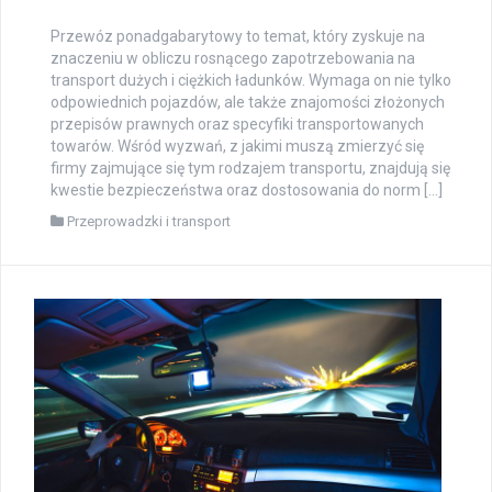
Przewóz ponadgabarytowy to temat, który zyskuje na
znaczeniu w obliczu rosnącego zapotrzebowania na
transport dużych i ciężkich ładunków. Wymaga on nie tylko
odpowiednich pojazdów, ale także znajomości złożonych
przepisów prawnych oraz specyfiki transportowanych
towarów. Wśród wyzwań, z jakimi muszą zmierzyć się
firmy zajmujące się tym rodzajem transportu, znajdują się
kwestie bezpieczeństwa oraz dostosowania do norm […]
Przeprowadzki i transport