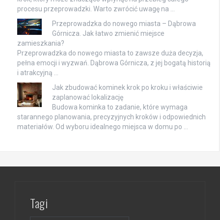
procesu przeprowadzki. Warto zwrócić uwagę na …
Przeprowadzka do nowego miasta – Dąbrowa
Górnicza. Jak łatwo zmienić miejsce
zamieszkania?
Przeprowadzka do nowego miasta to zawsze duża decyzja,
pełna emocji i wyzwań. Dąbrowa Górnicza, z jej bogatą historią
i atrakcyjną …
Jak zbudować kominek krok po kroku i właściwie
zaplanować lokalizację
Budowa kominka to zadanie, które wymaga
starannego planowania, precyzyjnych kroków i odpowiednich
materiałów. Od wyboru idealnego miejsca w domu po …
Tagi