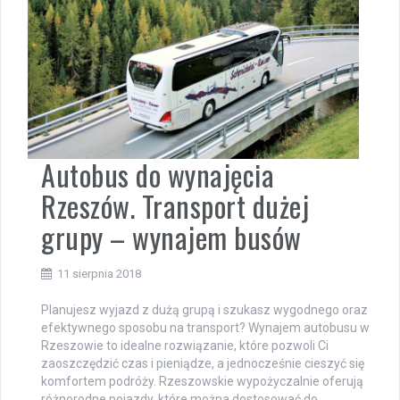
Autobus do wynajęcia
Rzeszów. Transport dużej
grupy – wynajem busów
11 sierpnia 2018
Planujesz wyjazd z dużą grupą i szukasz wygodnego oraz
efektywnego sposobu na transport? Wynajem autobusu w
Rzeszowie to idealne rozwiązanie, które pozwoli Ci
zaoszczędzić czas i pieniądze, a jednocześnie cieszyć się
komfortem podróży. Rzeszowskie wypożyczalnie oferują
różnorodne pojazdy, które można dostosować do