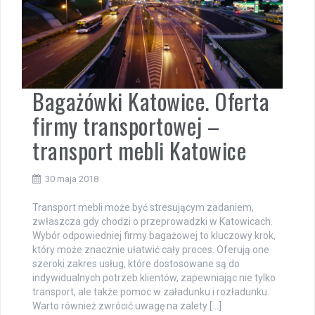
Bagażówki Katowice. Oferta
firmy transportowej –
transport mebli Katowice
30 maja 2018
Transport mebli może być stresującym zadaniem,
zwłaszcza gdy chodzi o przeprowadzki w Katowicach.
Wybór odpowiedniej firmy bagażowej to kluczowy krok,
który może znacznie ułatwić cały proces. Oferują one
szeroki zakres usług, które dostosowane są do
indywidualnych potrzeb klientów, zapewniając nie tylko
transport, ale także pomoc w załadunku i rozładunku.
Warto również zwrócić uwagę na zalety […]