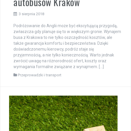
autobusów Kraków
3 sierpnia 2018
Podróżowanie do Anglii może być ekscytującą przygodą,
zwłaszcza gdy planuje się to w większym gronie. Wynajem
busa z Krakowa to nie tylko oszczędność kosztów, ale
także gwarancja komfortu i bezpieczeństwa. Dzięki
doświadczonemu kierowcy, podróż staje się
przyjemnością, a nie tylko koniecznością. Warto jednak
zwrócić uwagę na różnorodność ofert, koszty oraz
wymagania formalne związane z wynajmem. […]
Przeprowadzki i transport