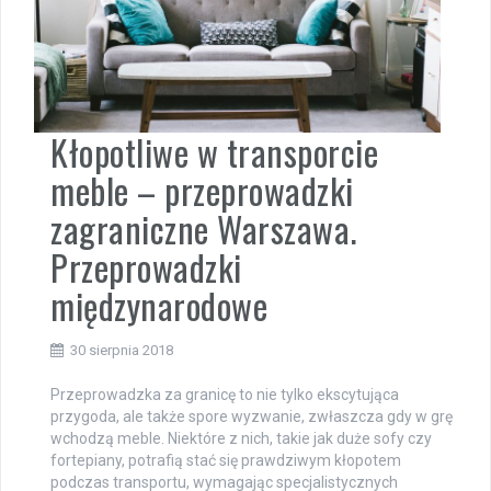
Kłopotliwe w transporcie
meble – przeprowadzki
zagraniczne Warszawa.
Przeprowadzki
międzynarodowe
30 sierpnia 2018
Przeprowadzka za granicę to nie tylko ekscytująca
przygoda, ale także spore wyzwanie, zwłaszcza gdy w grę
wchodzą meble. Niektóre z nich, takie jak duże sofy czy
fortepiany, potrafią stać się prawdziwym kłopotem
podczas transportu, wymagając specjalistycznych