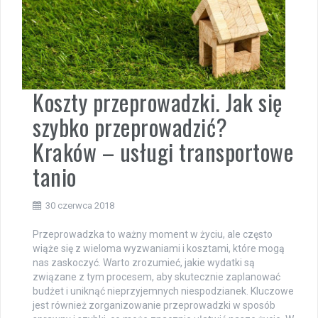
Koszty przeprowadzki. Jak się
szybko przeprowadzić?
Kraków – usługi transportowe
tanio
30 czerwca 2018
Przeprowadzka to ważny moment w życiu, ale często
wiąże się z wieloma wyzwaniami i kosztami, które mogą
nas zaskoczyć. Warto zrozumieć, jakie wydatki są
związane z tym procesem, aby skutecznie zaplanować
budżet i uniknąć nieprzyjemnych niespodzianek. Kluczowe
jest również zorganizowanie przeprowadzki w sposób