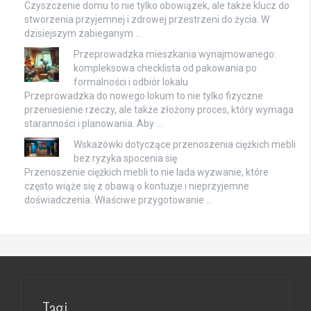
Czyszczenie domu to nie tylko obowiązek, ale także klucz do
stworzenia przyjemnej i zdrowej przestrzeni do życia. W
dzisiejszym zabieganym …
Przeprowadzka mieszkania wynajmowanego:
kompleksowa checklista od pakowania po
formalności i odbiór lokalu
Przeprowadzka do nowego lokum to nie tylko fizyczne
przeniesienie rzeczy, ale także złożony proces, który wymaga
staranności i planowania. Aby …
Wskazówki dotyczące przenoszenia ciężkich mebli
bez ryzyka spocenia się
Przenoszenie ciężkich mebli to nie lada wyzwanie, które
często wiąże się z obawą o kontuzje i nieprzyjemne
doświadczenia. Właściwe przygotowanie …
Tagi