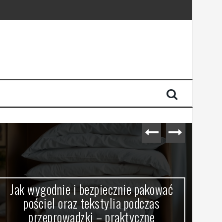
Jak wygodnie i bezpiecznie pakować
Br
pościel oraz tekstylia podczas
przeprowadzki – praktyczne