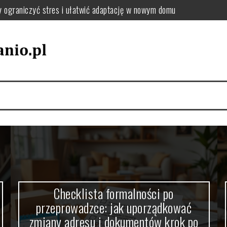
: jak uporządkować zmiany adresu i dokumentów krok po kroku
el oraz tekstylia podczas przeprowadzki – praktyczne wskazówki
utki chaosu i jak uniknąć przeciążenia pakowania
jak wybrać sposób, który zminimalizuje stres i koszty
zki, by uniknąć chaosu i dobrze się zorganizować
Checklista formalności po
przeprowadzce: jak uporządkować
zmiany adresu i dokumentów krok po