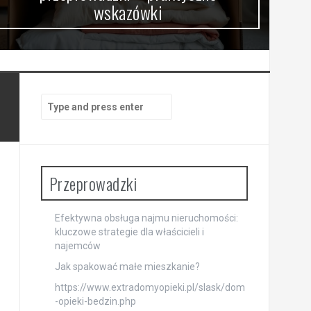
wskazówki
Search
for:
Przeprowadzki
Efektywna obsługa najmu nieruchomości:
kluczowe strategie dla właścicieli i
najemców
Jak spakować małe mieszkanie?
https://www.extradomyopieki.pl/slask/dom
-opieki-bedzin.php