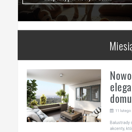
Miesi
Nowoc
elega
domu
11 lutego
Balustrady 
akcenty, kt