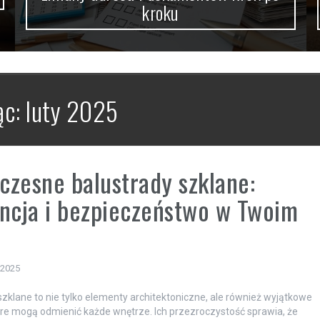
kroku
ąc:
luty 2025
zesne balustrady szklane:
ncja i bezpieczeństwo w Twoim
 2025
szklane to nie tylko elementy architektoniczne, ale również wyjątkowe
óre mogą odmienić każde wnętrze. Ich przezroczystość sprawia, że