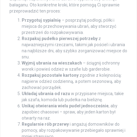
bałaganu. Oto konkretne kroki, które pomogą Ci sprawnie
przeprowadzić ten proces:
Przygotuj sypialnię
– posprzątaj podłogi, półki i
miejsca do przechowywania ubrań, aby stworzyć
przestrzeń do rozpakowywania.
Rozpakuj pudełko pierwszej potrzeby
z
najważniejszymi rzeczami, takimi jak pościel i ubrania
na najbliższe dni, aby szybko zorganizować miejsce do
snu.
Wyjmij ubrania na wieszakach
– ściągnij ochronny
worek i powieś odzież w szafie lub garderobie.
Rozpakuj pozostałe kartony
zgodnie z kolejnością:
najpierw odzież codzienną, a potem sezonową, aby
zachować porządek.
Układaj ubrania od razu
w przypisane miejsca, takie
jak szafa, komoda lub pudełka na bieliznę.
Unikaj otwierania wielu pudeł jednocześnie
, aby
zapobiec chaosowi – spraw, aby jeden karton był
otwarty na raz.
Regularnie rób przerwy
i angażuj domowników do
pomocy, aby rozpakowywanie przebiegało sprawniej i
mniej stresująco.