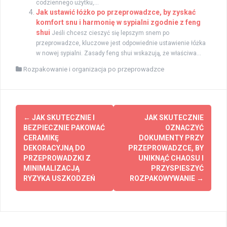
codziennego użytku,...
Jak ustawić łóżko po przeprowadzce, by zyskać
komfort snu i harmonię w sypialni zgodnie z feng
shui
Jeśli chcesz cieszyć się lepszym snem po
przeprowadzce, kluczowe jest odpowiednie ustawienie łóżka
w nowej sypialni. Zasady feng shui wskazują, że właściwa...
Rozpakowanie i organizacja po przeprowadzce
Post
←
JAK SKUTECZNIE I
JAK SKUTECZNIE
navigation
BEZPIECZNIE PAKOWAĆ
OZNACZYĆ
CERAMIKĘ
DOKUMENTY PRZY
DEKORACYJNĄ DO
PRZEPROWADZCE, BY
PRZEPROWADZKI Z
UNIKNĄĆ CHAOSU I
MINIMALIZACJĄ
PRZYSPIESZYĆ
RYZYKA USZKODZEŃ
ROZPAKOWYWANIE
→