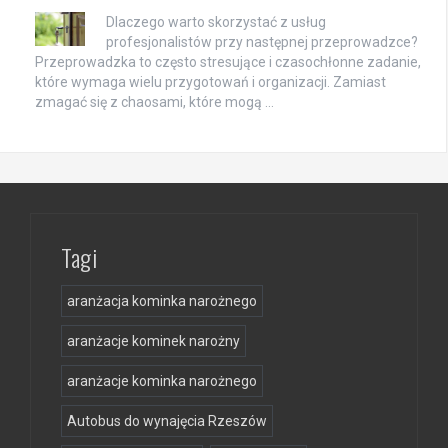
Dlaczego warto skorzystać z usług
profesjonalistów przy następnej przeprowadzce?
Przeprowadzka to często stresujące i czasochłonne zadanie,
które wymaga wielu przygotowań i organizacji. Zamiast
zmagać się z chaosami, które mogą …
Tagi
aranżacja kominka narożnego
aranżacje kominek narożny
aranżacje kominka narożnego
Autobus do wynajęcia Rzeszów