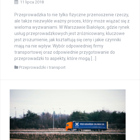
11 lipca 2018
Przeprowadzka to nie tylko fizyczne przenoszenie rzeczy,
ale także niezwykle ważny proces, który może wiązać się z
wieloma wyzwaniami. W Warszawie Białołęce, gdzie rynek
usług przeprowadzkowych jest zróżnicowany, kluczowe
jest zrozumienie, jak kształtują się ceny i jakie czynniki
mają na nie wpływ. Wybór odpowiedniej firmy
transportowej oraz odpowiednie przygotowanie do
przeprowadzki to aspekty, które mogą […]
Przeprowadzki i transport