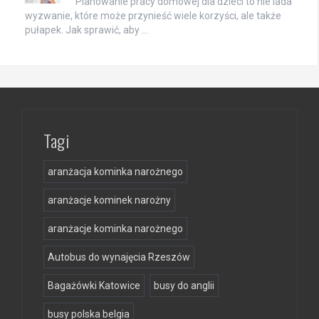
Planowanie pracy domowej dla dzieci to nie lada
wyzwanie, które może przynieść wiele korzyści, ale także
pułapek. Jak sprawić, aby …
Tagi
aranżacja kominka narożnego
aranżacje kominek narożny
aranżacje kominka narożnego
Autobus do wynajęcia Rzeszów
Bagażówki Katowice
busy do anglii
busy polska belgia