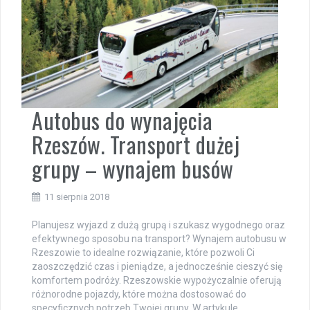
Autobus do wynajęcia
Rzeszów. Transport dużej
grupy – wynajem busów
11 sierpnia 2018
Planujesz wyjazd z dużą grupą i szukasz wygodnego oraz
efektywnego sposobu na transport? Wynajem autobusu w
Rzeszowie to idealne rozwiązanie, które pozwoli Ci
zaoszczędzić czas i pieniądze, a jednocześnie cieszyć się
komfortem podróży. Rzeszowskie wypożyczalnie oferują
różnorodne pojazdy, które można dostosować do
specyficznych potrzeb Twojej grupy. W artykule