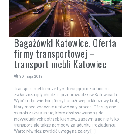
Bagażówki Katowice. Oferta
firmy transportowej –
transport mebli Katowice
30 maja 2018
Transport mebli może być stresującym zadaniem,
zwłaszcza gdy chodzi o przeprowadzki w Katowicach.
Wybór odpowiedniej firmy bagażowej to kluczowy krok,
który może znacznie ułatwić cały proces. Oferują one
szeroki zakres usług, które dostosowane są do
indywidualnych potrzeb klientów, zapewniając nie tylko
transport, ale także pomoc w załadunku i rozładunku.
Warto również zwrócić uwagę na zalety […]