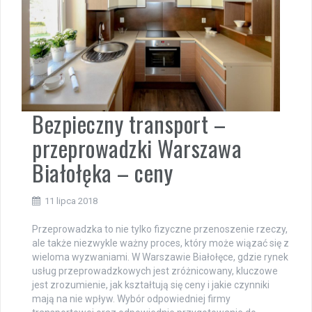
Bezpieczny transport –
przeprowadzki Warszawa
Białołęka – ceny
11 lipca 2018
Przeprowadzka to nie tylko fizyczne przenoszenie rzeczy,
ale także niezwykle ważny proces, który może wiązać się z
wieloma wyzwaniami. W Warszawie Białołęce, gdzie rynek
usług przeprowadzkowych jest zróżnicowany, kluczowe
jest zrozumienie, jak kształtują się ceny i jakie czynniki
mają na nie wpływ. Wybór odpowiedniej firmy