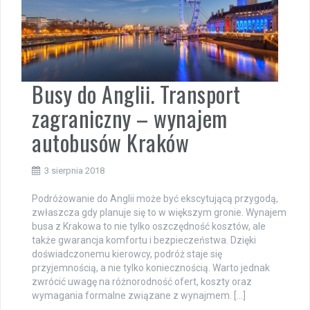
Busy do Anglii. Transport
zagraniczny – wynajem
autobusów Kraków
3 sierpnia 2018
Podróżowanie do Anglii może być ekscytującą przygodą,
zwłaszcza gdy planuje się to w większym gronie. Wynajem
busa z Krakowa to nie tylko oszczędność kosztów, ale
także gwarancja komfortu i bezpieczeństwa. Dzięki
doświadczonemu kierowcy, podróż staje się
przyjemnością, a nie tylko koniecznością. Warto jednak
zwrócić uwagę na różnorodność ofert, koszty oraz
wymagania formalne związane z wynajmem. […]