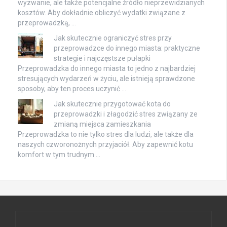
wyzwanie, ale także potencjalne źródło nieprzewidzianych
kosztów. Aby dokładnie obliczyć wydatki związane z
przeprowadzką, …
Jak skutecznie ograniczyć stres przy
przeprowadzce do innego miasta: praktyczne
strategie i najczęstsze pułapki
Przeprowadzka do innego miasta to jedno z najbardziej
stresujących wydarzeń w życiu, ale istnieją sprawdzone
sposoby, aby ten proces uczynić …
Jak skutecznie przygotować kota do
przeprowadzki i złagodzić stres związany ze
zmianą miejsca zamieszkania
Przeprowadzka to nie tylko stres dla ludzi, ale także dla
naszych czworonożnych przyjaciół. Aby zapewnić kotu
komfort w tym trudnym …