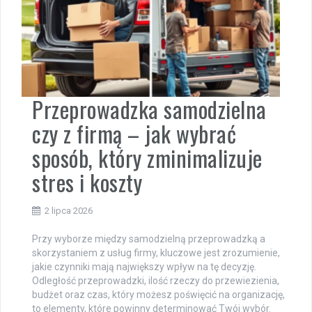
Przeprowadzka samodzielna
czy z firmą – jak wybrać
sposób, który zminimalizuje
stres i koszty
2 lipca 2026
Przy wyborze między samodzielną przeprowadzką a
skorzystaniem z usług firmy, kluczowe jest zrozumienie,
jakie czynniki mają największy wpływ na tę decyzję.
Odległość przeprowadzki, ilość rzeczy do przewiezienia,
budżet oraz czas, który możesz poświęcić na organizację,
to elementy, które powinny determinować Twój wybór.