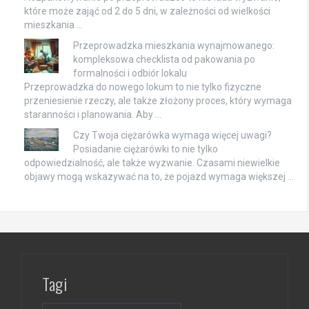
które może zająć od 2 do 5 dni, w zależności od wielkości
mieszkania …
Przeprowadzka mieszkania wynajmowanego:
kompleksowa checklista od pakowania po
formalności i odbiór lokalu
Przeprowadzka do nowego lokum to nie tylko fizyczne
przeniesienie rzeczy, ale także złożony proces, który wymaga
staranności i planowania. Aby …
Czy Twoja ciężarówka wymaga więcej uwagi?
Posiadanie ciężarówki to nie tylko
odpowiedzialność, ale także wyzwanie. Czasami niewielkie
objawy mogą wskazywać na to, że pojazd wymaga większej …
Tagi