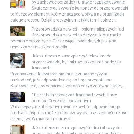
by zachować porządek i ułatwić rozpakowywanie
Skuteczne opisywanie kartonów do przeprowadzki
to kluczowy element, który znacząco wpływa na organizację
całego procesu. Dzięki precyzyjnym etykietom i dobrze …
Przeprowadzka na wieś – osiem najlepszych rad
Przeprowadzka na wieś to decyzja, która może
odmienić nasze życie. Coraz więcej osób decyduje się na
ucieczkę od miejskiego zgiełku …
Jak skutecznie zabezpieczyć telewizor do
przeprowadzki, by uniknąć uszkodzeń podczas
transportu
Przenoszenie telewizora nie musi oznaczać ryzyka
uszkodzeń, jeśli odpowiednio się do tego przygotujesz.
Kluczowe jest, aby właściwie zabezpieczyć zarówno ekran, …
10 prostych rozwiązań transportowych, które
pomogą Ci w życiu codziennym
W dzisiejszym zabieganym świecie, wybór odpowiedniego
środka transportu może być kluczowy dla oszczędności czasu
i pieniędzy. W miastach mamy do …
Jak skutecznie zabezpieczyć lustra i obrazy do
przeprowadzki, by uniknąć uszkodzeń podczas