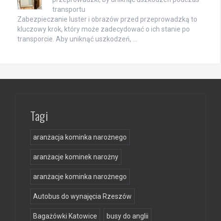
transportu
Zabezpieczanie luster i obrazów przed przeprowadzką to
kluczowy krok, który może zadecydować o ich stanie po
transporcie. Aby uniknąć uszkodzeń, …
Tagi
aranżacja kominka narożnego
aranżacje kominek narożny
aranżacje kominka narożnego
Autobus do wynajęcia Rzeszów
Bagażówki Katowice
busy do anglii