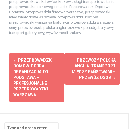
przeprowadzkowa katowice
,
kraków usługi transportowe tanio
,
przeprowadzka do nowego miasta
,
Przeprowadzki Dąbrowa
Górnicza
,
przeprowadzki firmowe warszawa
,
przeprowadzki
międzynarodowe warszawa
,
przeprowadzki ursynów
,
przeprowadzki warszawa białołęka
,
przeprowadzki warszawa
ceny
,
przewóz osób polska anglia
,
przewóz ponadgabarytowy
,
transport gabarytowy
,
wywóz mebli kraków
Post
←
PRZEPROWADZKI
PRZEWOZY POLSKA
navigation
DOMÓW. DOBRA
ANGLIA. TRANSPORT
ORGANIZACJA TO
MIĘDZY PAŃSTWAMI –
PODSTAWA –
PRZEWÓZ OSÓB
→
PROFESJONALNE
PRZEPROWADZKI
WARSZAWA
Search