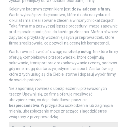
zyskać pełniejszy obraz działalności danej firmy.
Kolejnym istotnym czynnikiem jest
doświadczenie firmy
.
Warto wybrać przedsiębiorstwo, które działa na rynku od
kilku lat i ma zrealizowane zlecenia w różnych lokalizacjach.
Taka firma ma zazwyczaj lepsze procedury i może zapewnić
profesjonalne podejście do każdego zlecenia. Można również
zapytać o przykłady wcześniejszych przeprowadzek, które
firma zrealizowała, co pozwoli na ocenę ich kompetencji.
Warto również zwrócić uwagę na
ofertę usług
. Niektóre firmy
oferują kompleksowe przeprowadzki, które obejmują
pakowanie, transport oraz rozpakowywanie rzeczy, podczas
gdy inne mogą dostarczyć jedynie transport. Zastanów się,
które z tych usług są dla Ciebie istotne i dopasuj wybór firmy
do swoich potrzeb.
Nie zapominaj również o ubezpieczeniu przewożonych
rzeczy. Upewnij się, że firma oferuje możliwość
ubezpieczenia, co daje dodatkowe poczucie
bezpieczeństwa
. W przypadku uszkodzenia lub zaginięcia
mienia, ubezpieczenie może znacząco złagodzić stres
związany z przeprowadzką.