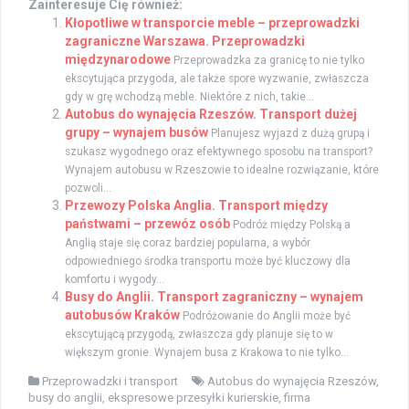
Zainteresuje Cię również:
Kłopotliwe w transporcie meble – przeprowadzki
zagraniczne Warszawa. Przeprowadzki
międzynarodowe
Przeprowadzka za granicę to nie tylko
ekscytująca przygoda, ale także spore wyzwanie, zwłaszcza
gdy w grę wchodzą meble. Niektóre z nich, takie...
Autobus do wynajęcia Rzeszów. Transport dużej
grupy – wynajem busów
Planujesz wyjazd z dużą grupą i
szukasz wygodnego oraz efektywnego sposobu na transport?
Wynajem autobusu w Rzeszowie to idealne rozwiązanie, które
pozwoli...
Przewozy Polska Anglia. Transport między
państwami – przewóz osób
Podróż między Polską a
Anglią staje się coraz bardziej popularna, a wybór
odpowiedniego środka transportu może być kluczowy dla
komfortu i wygody...
Busy do Anglii. Transport zagraniczny – wynajem
autobusów Kraków
Podróżowanie do Anglii może być
ekscytującą przygodą, zwłaszcza gdy planuje się to w
większym gronie. Wynajem busa z Krakowa to nie tylko...
Przeprowadzki i transport
Autobus do wynajęcia Rzeszów
,
busy do anglii
,
ekspresowe przesyłki kurierskie
,
firma