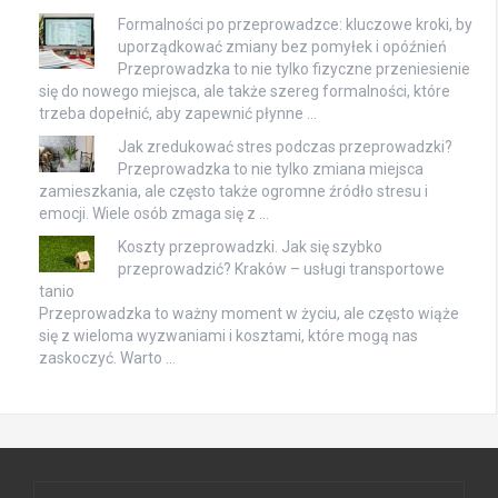
Formalności po przeprowadzce: kluczowe kroki, by
uporządkować zmiany bez pomyłek i opóźnień
Przeprowadzka to nie tylko fizyczne przeniesienie
się do nowego miejsca, ale także szereg formalności, które
trzeba dopełnić, aby zapewnić płynne …
Jak zredukować stres podczas przeprowadzki?
Przeprowadzka to nie tylko zmiana miejsca
zamieszkania, ale często także ogromne źródło stresu i
emocji. Wiele osób zmaga się z …
Koszty przeprowadzki. Jak się szybko
przeprowadzić? Kraków – usługi transportowe
tanio
Przeprowadzka to ważny moment w życiu, ale często wiąże
się z wieloma wyzwaniami i kosztami, które mogą nas
zaskoczyć. Warto …