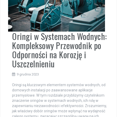
Oringi w Systemach Wodnych:
Kompleksowy Przewodnik po
Odporności na Korozję i
Uszczelnieniu
9 grudnia 2023
Oringi są kluczowym elementem systemów wodnych, od
domowych instalacji po zaawansowane aplikacje
przemysłowe. W tym rozdziale przybliżymy czytelnikom
znaczenie oringów w systemach wodnych, ich rolę w
zapewnianiu niezawodności i efektywności. Zrozumiemy,
jak właściwy dobór oringów może wpłynąć na wydajność
całego systemu, zwracając szczególną uwagę na ich