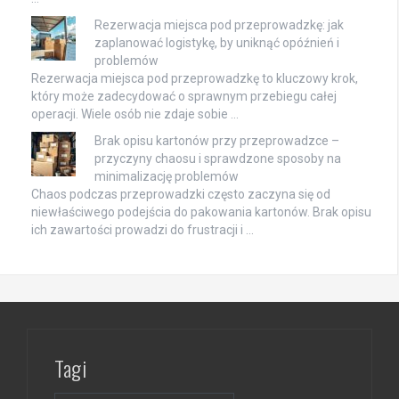
Rezerwacja miejsca pod przeprowadzkę: jak
zaplanować logistykę, by uniknąć opóźnień i
problemów
Rezerwacja miejsca pod przeprowadzkę to kluczowy krok,
który może zadecydować o sprawnym przebiegu całej
operacji. Wiele osób nie zdaje sobie …
Brak opisu kartonów przy przeprowadzce –
przyczyny chaosu i sprawdzone sposoby na
minimalizację problemów
Chaos podczas przeprowadzki często zaczyna się od
niewłaściwego podejścia do pakowania kartonów. Brak opisu
ich zawartości prowadzi do frustracji i …
Tagi