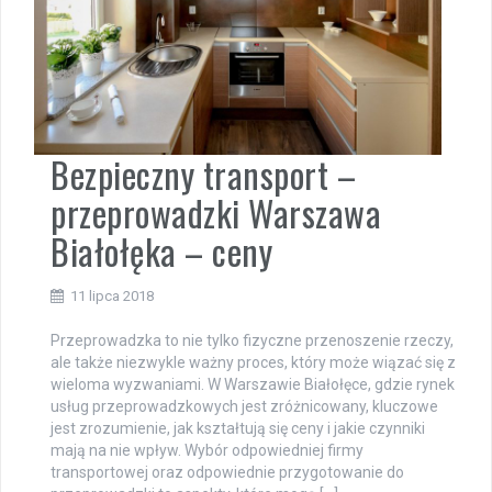
Bezpieczny transport –
przeprowadzki Warszawa
Białołęka – ceny
11 lipca 2018
Przeprowadzka to nie tylko fizyczne przenoszenie rzeczy,
ale także niezwykle ważny proces, który może wiązać się z
wieloma wyzwaniami. W Warszawie Białołęce, gdzie rynek
usług przeprowadzkowych jest zróżnicowany, kluczowe
jest zrozumienie, jak kształtują się ceny i jakie czynniki
mają na nie wpływ. Wybór odpowiedniej firmy
transportowej oraz odpowiednie przygotowanie do