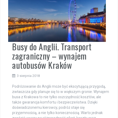
Busy do Anglii. Transport
zagraniczny – wynajem
autobusów Kraków
3 sierpnia 2018
Podróżowanie do Anglii może być ekscytującą przygodą,
zwłaszcza gdy planuje się to w większym gronie. Wynajem
busa z Krakowa to nie tylko oszczędność kosztów, ale
także gwarancja komfortu i bezpieczeństwa. Dzięki
doświadczonemu kierowcy, podróż staje się
przyjemnością, a nie tylko koniecznością. Warto jednak