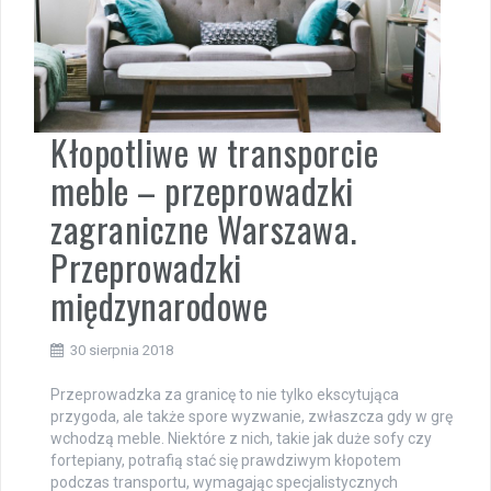
Kłopotliwe w transporcie
meble – przeprowadzki
zagraniczne Warszawa.
Przeprowadzki
międzynarodowe
30 sierpnia 2018
Przeprowadzka za granicę to nie tylko ekscytująca
przygoda, ale także spore wyzwanie, zwłaszcza gdy w grę
wchodzą meble. Niektóre z nich, takie jak duże sofy czy
fortepiany, potrafią stać się prawdziwym kłopotem
podczas transportu, wymagając specjalistycznych