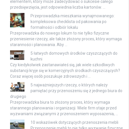
elementem, który może zadecydować o sukcesie całego
przedsięwzięcia, jest odpowiednia liczba kartonów. …
Przeprowadzka mieszkania wynajmowanego:
kompleksowa checklista od pakowania po
formalności i odbiór lokalu
Przeprowadzka do nowego lokum to nie tylko fizyczne
przeniesienie rzeczy, ale także złożony proces, który wymaga
staranności i planowania. Aby …
5 łatwych domowych środków czyszczących do
kuchni
Czy kiedykolwiek zastanawiałeś się, jak wiele szkodliwych
substancji kryje się w komercyjnych środkach czyszczących?
Coraz więcej osób poszukuje zdrowszych i …
5 najważniejszych rzeczy, o których należy
pamiętać przy przenoszeniu się z jednego biura do
drugiego
Przeprowadzka biura to złożony proces, który wymaga
starannego planowania i organizacji. Wiele firm staje przed
wyzwaniami związanymi z przenoszeniem wyposażenia, …
10 wskazówek dotyczących przenoszenia mebli
Przenoszenie mebli to nie tylko wyzwanie fizyczne,