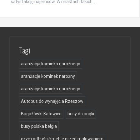
satysfakcję najemców. W miastach takich …
Tagi
aranżacja kominka narożnego
aranżacje kominek narożny
aranżacje kominka narożnego
Autobus do wynajęcia Rzeszów
Bagażówki Katowice
busy do anglii
busy polska belgia
czym odtłuścić meble przed malowaniem