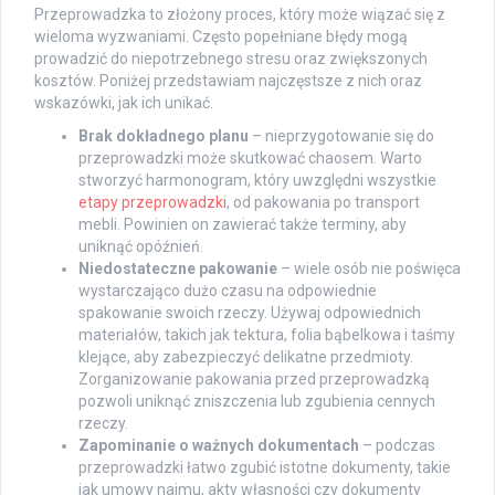
Przeprowadzka to złożony proces, który może wiązać się z
wieloma wyzwaniami. Często popełniane błędy mogą
prowadzić do niepotrzebnego stresu oraz zwiększonych
kosztów. Poniżej przedstawiam najczęstsze z nich oraz
wskazówki, jak ich unikać.
Brak dokładnego planu
– nieprzygotowanie się do
przeprowadzki może skutkować chaosem. Warto
stworzyć harmonogram, który uwzględni wszystkie
etapy przeprowadzki
, od pakowania po transport
mebli. Powinien on zawierać także terminy, aby
uniknąć opóźnień.
Niedostateczne pakowanie
– wiele osób nie poświęca
wystarczająco dużo czasu na odpowiednie
spakowanie swoich rzeczy. Używaj odpowiednich
materiałów, takich jak tektura, folia bąbelkowa i taśmy
klejące, aby zabezpieczyć delikatne przedmioty.
Zorganizowanie pakowania przed przeprowadzką
pozwoli uniknąć zniszczenia lub zgubienia cennych
rzeczy.
Zapominanie o ważnych dokumentach
– podczas
przeprowadzki łatwo zgubić istotne dokumenty, takie
jak umowy najmu, akty własności czy dokumenty