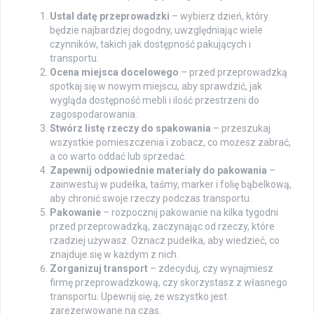
Ustal datę przeprowadzki
– wybierz dzień, który
będzie najbardziej dogodny, uwzględniając wiele
czynników, takich jak dostępność pakujących i
transportu.
Ocena miejsca docelowego
– przed przeprowadzką
spotkaj się w nowym miejscu, aby sprawdzić, jak
wygląda dostępność mebli i ilość przestrzeni do
zagospodarowania.
Stwórz listę rzeczy do spakowania
– przeszukaj
wszystkie pomieszczenia i zobacz, co możesz zabrać,
a co warto oddać lub sprzedać.
Zapewnij odpowiednie materiały do pakowania
–
zainwestuj w pudełka, taśmy, marker i folię bąbelkową,
aby chronić swoje rzeczy podczas transportu.
Pakowanie
– rozpocznij pakowanie na kilka tygodni
przed przeprowadzką, zaczynając od rzeczy, które
rzadziej używasz. Oznacz pudełka, aby wiedzieć, co
znajduje się w każdym z nich.
Zorganizuj transport
– zdecyduj, czy wynajmiesz
firmę przeprowadzkową, czy skorzystasz z własnego
transportu. Upewnij się, że wszystko jest
zarezerwowane na czas.