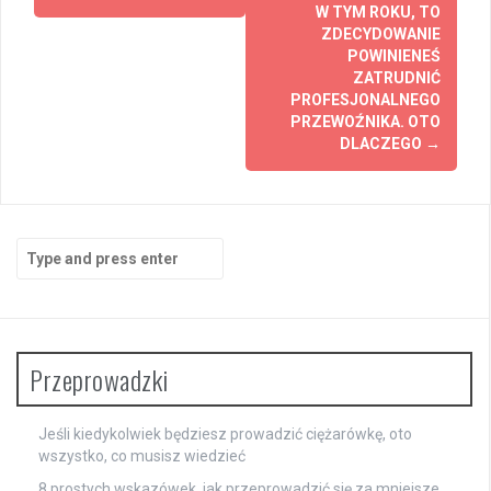
W TYM ROKU, TO
ZDECYDOWANIE
POWINIENEŚ
ZATRUDNIĆ
PROFESJONALNEGO
PRZEWOŹNIKA. OTO
DLACZEGO
→
Search
for:
Przeprowadzki
Jeśli kiedykolwiek będziesz prowadzić ciężarówkę, oto
wszystko, co musisz wiedzieć
8 prostych wskazówek, jak przeprowadzić się za mniejsze