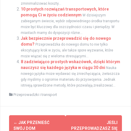
zminimalizować koszty...
10 prostych rozwiązań transportowych, które
pomogą Ci w życiu codziennym
W dzisiejszym
zabieganym świecie, wybór odpowiedniego środka transportu
może być kluczowy dla oszczędności czasu i pieniędzy. W
miastach mamy do dyspozycji różne...
Jak bezpiecznie przeprowadzić się do nowego
domu?
Przeprowadzka do nowego domu to nie tylko
ekscytujący krok w życiu, ale także spore wyzwanie, które
może wiązać się z wieloma stresującymi...
8 zadziwiająco prostych wskazówek, dzięki którym
nauczysz się każdego języka w ciągu 30 dni
Nauka
nowego języka może wydawać się zniechęcająca, zwłaszcza
gdy myślimy o ogromie materiału do przyswojenia. Jednak
istnieją sprawdzone metody, które pozwalają zrealizować...
Przeprowadzki i transport
Post
←
JAK PRZENIEŚĆ
JEŚLI
navigation
SWÓJ DOM
PRZEPROWADZASZ SIĘ