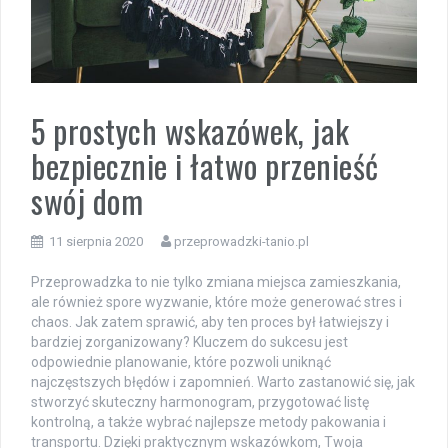
5 prostych wskazówek, jak
bezpiecznie i łatwo przenieść
swój dom
11 sierpnia 2020
przeprowadzki-tanio.pl
Przeprowadzka to nie tylko zmiana miejsca zamieszkania,
ale również spore wyzwanie, które może generować stres i
chaos. Jak zatem sprawić, aby ten proces był łatwiejszy i
bardziej zorganizowany? Kluczem do sukcesu jest
odpowiednie planowanie, które pozwoli uniknąć
najczęstszych błędów i zapomnień. Warto zastanowić się, jak
stworzyć skuteczny harmonogram, przygotować listę
kontrolną, a także wybrać najlepsze metody pakowania i
transportu. Dzięki praktycznym wskazówkom, Twoja