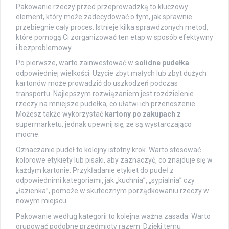
Pakowanie rzeczy przed przeprowadzką to kluczowy
element, który może zadecydować o tym, jak sprawnie
przebiegnie cały proces. Istnieje kilka sprawdzonych metod,
które pomogą Ci zorganizować ten etap w sposób efektywny
i bezproblemowy.
Po pierwsze, warto zainwestować w
solidne pudełka
odpowiedniej wielkości. Użycie zbyt małych lub zbyt dużych
kartonów może prowadzić do uszkodzeń podczas
transportu. Najlepszym rozwiązaniem jest rozdzielenie
rzeczy na mniejsze pudełka, co ułatwi ich przenoszenie.
Możesz także wykorzystać
kartony po zakupach
z
supermarketu, jednak upewnij się, że są wystarczająco
mocne.
Oznaczanie pudeł to kolejny istotny krok. Warto stosować
kolorowe etykiety lub pisaki, aby zaznaczyć, co znajduje się w
każdym kartonie. Przykładanie etykiet do pudeł z
odpowiednimi kategoriami, jak „kuchnia”, „sypialnia” czy
„łazienka”, pomoże w skutecznym porządkowaniu rzeczy w
nowym miejscu.
Pakowanie według kategorii to kolejna ważna zasada. Warto
grupować podobne przedmioty razem. Dzięki temu