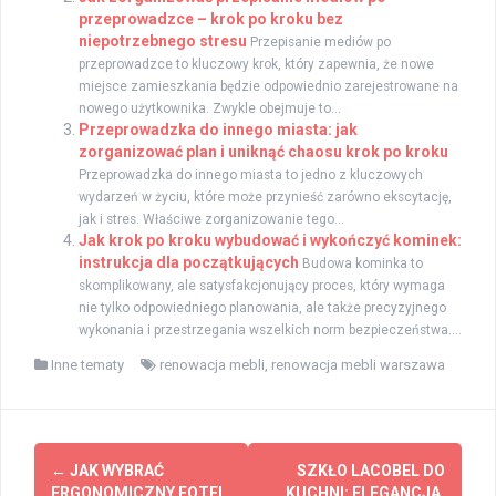
przeprowadzce – krok po kroku bez
niepotrzebnego stresu
Przepisanie mediów po
przeprowadzce to kluczowy krok, który zapewnia, że nowe
miejsce zamieszkania będzie odpowiednio zarejestrowane na
nowego użytkownika. Zwykle obejmuje to...
Przeprowadzka do innego miasta: jak
zorganizować plan i uniknąć chaosu krok po kroku
Przeprowadzka do innego miasta to jedno z kluczowych
wydarzeń w życiu, które może przynieść zarówno ekscytację,
jak i stres. Właściwe zorganizowanie tego...
Jak krok po kroku wybudować i wykończyć kominek:
instrukcja dla początkujących
Budowa kominka to
skomplikowany, ale satysfakcjonujący proces, który wymaga
nie tylko odpowiedniego planowania, ale także precyzyjnego
wykonania i przestrzegania wszelkich norm bezpieczeństwa....
Inne tematy
renowacja mebli
,
renowacja mebli warszawa
Post
←
JAK WYBRAĆ
SZKŁO LACOBEL DO
ERGONOMICZNY FOTEL
KUCHNI: ELEGANCJA,