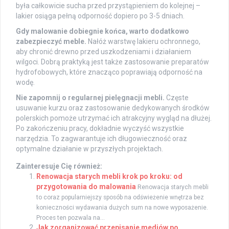
była całkowicie sucha przed przystąpieniem do kolejnej –
lakier osiąga pełną odporność dopiero po 3-5 dniach.
Gdy malowanie dobiegnie końca, warto dodatkowo
zabezpieczyć meble.
Nałóż warstwę lakieru ochronnego,
aby chronić drewno przed uszkodzeniami i działaniem
wilgoci. Dobrą praktyką jest także zastosowanie preparatów
hydrofobowych, które znacząco poprawiają odporność na
wodę.
Nie zapomnij o regularnej pielęgnacji mebli.
Częste
usuwanie kurzu oraz zastosowanie dedykowanych środków
polerskich pomoże utrzymać ich atrakcyjny wygląd na dłużej.
Po zakończeniu pracy, dokładnie wyczyść wszystkie
narzędzia. To zagwarantuje ich długowieczność oraz
optymalne działanie w przyszłych projektach.
Zainteresuje Cię również:
Renowacja starych mebli krok po kroku: od
przygotowania do malowania
Renowacja starych mebli
to coraz popularniejszy sposób na odświeżenie wnętrza bez
konieczności wydawania dużych sum na nowe wyposażenie.
Proces ten pozwala na...
Jak zorganizować przepisanie mediów po