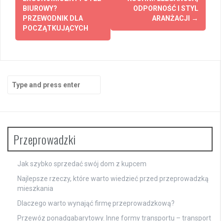
navigation
BIUROWY?
ODPORNOŚĆ I STYL
PRZEWODNIK DLA
ARANŻACJI
→
POCZĄTKUJĄCYCH
Search
for:
Przeprowadzki
Jak szybko sprzedać swój dom z kupcem
Najlepsze rzeczy, które warto wiedzieć przed przeprowadzką
mieszkania
Dlaczego warto wynająć firmę przeprowadzkową?
Przewóz ponadgabarytowy. Inne formy transportu – transport