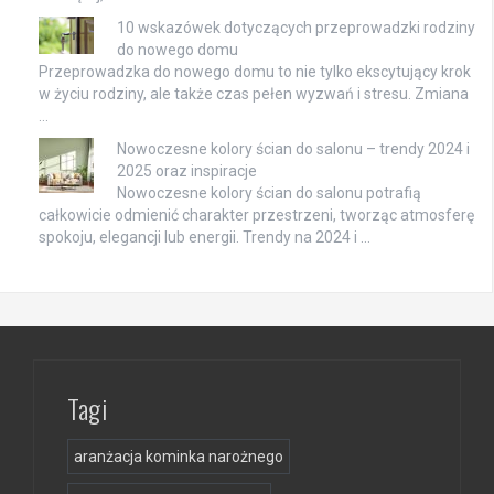
10 wskazówek dotyczących przeprowadzki rodziny
do nowego domu
Przeprowadzka do nowego domu to nie tylko ekscytujący krok
w życiu rodziny, ale także czas pełen wyzwań i stresu. Zmiana
…
Nowoczesne kolory ścian do salonu – trendy 2024 i
2025 oraz inspiracje
Nowoczesne kolory ścian do salonu potrafią
całkowicie odmienić charakter przestrzeni, tworząc atmosferę
spokoju, elegancji lub energii. Trendy na 2024 i …
Tagi
aranżacja kominka narożnego