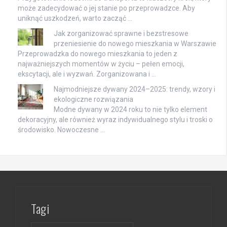
może zadecydować o jej stanie po przeprowadzce. Aby
uniknąć uszkodzeń, warto zacząć …
Jak zorganizować sprawne i bezstresowe
przeniesienie do nowego mieszkania w Warszawie
Przeprowadzka do nowego mieszkania to jeden z
najważniejszych momentów w życiu – pełen emocji,
ekscytacji, ale i wyzwań. Zorganizowana i …
Najmodniejsze dywany 2024–2025: trendy, wzory i
ekologiczne rozwiązania
Modne dywany w 2024 roku to nie tylko element
dekoracyjny, ale również wyraz indywidualnego stylu i troski o
środowisko. Nowoczesne …
Tagi