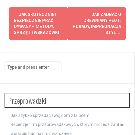
Post
←
JAK SKUTECZNIE I
JAK ZADBAĆ O
navigation
BEZPIECZNIE PRAĆ
DREWNIANY PŁOT:
DYWANY – METODY,
PORADY, IMPREGNACJA
SPRZĘT I WSKAZÓWKI
I STYL
→
Search
for:
Przeprowadzki
Jak szybko sprzedać swój dom z kupcem
Recenzje firm przeprowadzkowych, którym możesz zaufać
worki big bag na gruz warszawa