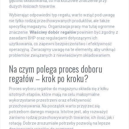
gęstość składowania, co ma kluczowe znaczenie przy
dużych ilościach towarów.
Wybierając odpowiedni typ regału, warto wziąć pod uwagę
nie tylko rodzaj przechowywanych produktów, ale także
specyfikę magazynu. Organizacja pracy ma tutaj ogromne
znaczenie.
Właściwy dobór regałów
powinien być zgodny z
zasadami BHP oraz regulacjami dotyczącymi ich
użytkowania, co zapewni bezpieczeństwo i efektywność
operacyjną. Zwracajmy uwagę na te elementy, aby uniknąć
problemów związanych z niewłaściwym składowaniem.
Na czym polega proces doboru
regałów – krok po kroku?
Proces wyboru regałów do magazynu składa się z kilku
istotnych etapów, które mają na celu maksymalne
wykorzystanie przestrzeni oraz efektywność
przechowywania. Na początek warto przyjrzeć się
potrzebom danego miejsca. Istotne jest, aby rozważyć
zarówno rodzaj przechowywanych towarów, ich ilość, jak i
rotację. Dobrze zrozumiałe potrzeby pozwolą na lepsze