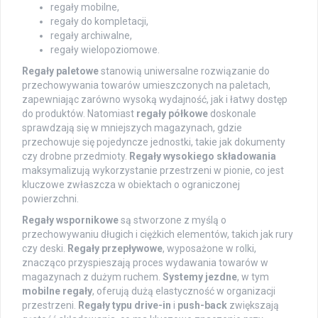
regały mobilne,
regały do kompletacji,
regały archiwalne,
regały wielopoziomowe.
Regały paletowe
stanowią uniwersalne rozwiązanie do
przechowywania towarów umieszczonych na paletach,
zapewniając zarówno wysoką wydajność, jak i łatwy dostęp
do produktów. Natomiast
regały półkowe
doskonale
sprawdzają się w mniejszych magazynach, gdzie
przechowuje się pojedyncze jednostki, takie jak dokumenty
czy drobne przedmioty.
Regały wysokiego składowania
maksymalizują wykorzystanie przestrzeni w pionie, co jest
kluczowe zwłaszcza w obiektach o ograniczonej
powierzchni.
Regały wspornikowe
są stworzone z myślą o
przechowywaniu długich i ciężkich elementów, takich jak rury
czy deski.
Regały przepływowe
, wyposażone w rolki,
znacząco przyspieszają proces wydawania towarów w
magazynach z dużym ruchem.
Systemy jezdne
, w tym
mobilne regały
, oferują dużą elastyczność w organizacji
przestrzeni.
Regały typu drive-in
i
push-back
zwiększają