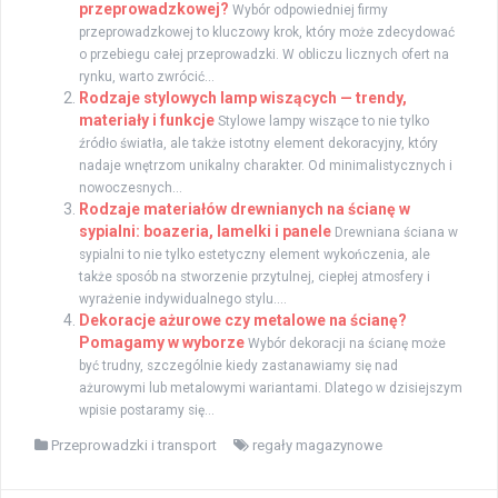
przeprowadzkowej?
Wybór odpowiedniej firmy
przeprowadzkowej to kluczowy krok, który może zdecydować
o przebiegu całej przeprowadzki. W obliczu licznych ofert na
rynku, warto zwrócić...
Rodzaje stylowych lamp wiszących — trendy,
materiały i funkcje
Stylowe lampy wiszące to nie tylko
źródło światła, ale także istotny element dekoracyjny, który
nadaje wnętrzom unikalny charakter. Od minimalistycznych i
nowoczesnych...
Rodzaje materiałów drewnianych na ścianę w
sypialni: boazeria, lamelki i panele
Drewniana ściana w
sypialni to nie tylko estetyczny element wykończenia, ale
także sposób na stworzenie przytulnej, ciepłej atmosfery i
wyrażenie indywidualnego stylu....
Dekoracje ażurowe czy metalowe na ścianę?
Pomagamy w wyborze
Wybór dekoracji na ścianę może
być trudny, szczególnie kiedy zastanawiamy się nad
ażurowymi lub metalowymi wariantami. Dlatego w dzisiejszym
wpisie postaramy się...
Przeprowadzki i transport
regały magazynowe