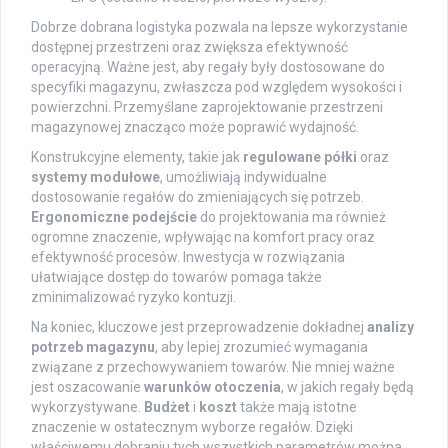
Dobrze dobrana logistyka pozwala na lepsze wykorzystanie
dostępnej przestrzeni oraz zwiększa efektywność
operacyjną. Ważne jest, aby regały były dostosowane do
specyfiki magazynu, zwłaszcza pod względem wysokości i
powierzchni. Przemyślane zaprojektowanie przestrzeni
magazynowej znacząco może poprawić wydajność.
Konstrukcyjne elementy, takie jak
regulowane półki
oraz
systemy modułowe
, umożliwiają indywidualne
dostosowanie regałów do zmieniających się potrzeb.
Ergonomiczne podejście
do projektowania ma również
ogromne znaczenie, wpływając na komfort pracy oraz
efektywność procesów. Inwestycja w rozwiązania
ułatwiające dostęp do towarów pomaga także
zminimalizować ryzyko kontuzji.
Na koniec, kluczowe jest przeprowadzenie dokładnej
analizy
potrzeb magazynu
, aby lepiej zrozumieć wymagania
związane z przechowywaniem towarów. Nie mniej ważne
jest oszacowanie
warunków otoczenia
, w jakich regały będą
wykorzystywane.
Budżet
i
koszt
także mają istotne
znaczenie w ostatecznym wyborze regałów. Dzięki
właściwemu dobraniu tych wszystkich parametrów można