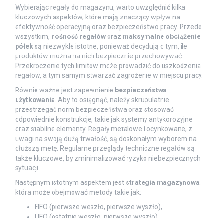
Wybierając regały do magazynu, warto uwzględnić kilka
kluczowych aspektów, które mają znaczący wpływ na
efektywność operacyjną oraz bezpieczeństwo pracy. Przede
wszystkim,
nośność regałów
oraz
maksymalne obciążenie
półek
są niezwykle istotne, ponieważ decydują o tym, ile
produktów można na nich bezpiecznie przechowywać.
Przekroczenie tych limitów może prowadzić do uszkodzenia
regałów, a tym samym stwarzać zagrożenie w miejscu pracy.
Równie ważne jest zapewnienie
bezpieczeństwa
użytkowania
. Aby to osiągnąć, należy skrupulatnie
przestrzegać norm bezpieczeństwa oraz stosować
odpowiednie konstrukcje, takie jak systemy antykorozyjne
oraz stabilne elementy. Regały metalowe i ocynkowane, z
uwagi na swoją dużą trwałość, są doskonałym wyborem na
dłuższą metę. Regularne przeglądy techniczne regałów są
także kluczowe, by zminimalizować ryzyko niebezpiecznych
sytuacji.
Następnym istotnym aspektem jest
strategia magazynowa
,
która może obejmować metody takie jak:
FIFO (pierwsze weszło, pierwsze wyszło),
LIFO (ostatnie weszło, pierwsze wyszło).