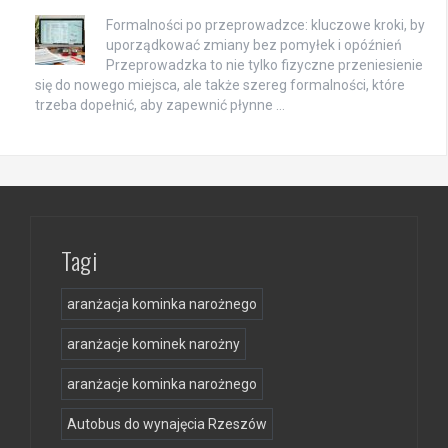
Formalności po przeprowadzce: kluczowe kroki, by
uporządkować zmiany bez pomyłek i opóźnień
Przeprowadzka to nie tylko fizyczne przeniesienie
się do nowego miejsca, ale także szereg formalności, które
trzeba dopełnić, aby zapewnić płynne …
Tagi
aranżacja kominka narożnego
aranżacje kominek narożny
aranżacje kominka narożnego
Autobus do wynajęcia Rzeszów