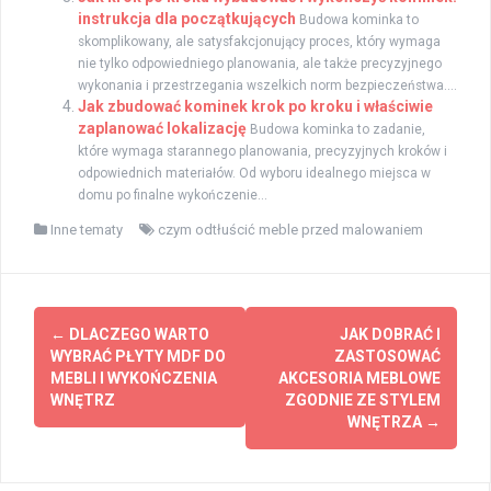
instrukcja dla początkujących
Budowa kominka to
skomplikowany, ale satysfakcjonujący proces, który wymaga
nie tylko odpowiedniego planowania, ale także precyzyjnego
wykonania i przestrzegania wszelkich norm bezpieczeństwa....
Jak zbudować kominek krok po kroku i właściwie
zaplanować lokalizację
Budowa kominka to zadanie,
które wymaga starannego planowania, precyzyjnych kroków i
odpowiednich materiałów. Od wyboru idealnego miejsca w
domu po finalne wykończenie...
Inne tematy
czym odtłuścić meble przed malowaniem
Post
←
DLACZEGO WARTO
JAK DOBRAĆ I
navigation
WYBRAĆ PŁYTY MDF DO
ZASTOSOWAĆ
MEBLI I WYKOŃCZENIA
AKCESORIA MEBLOWE
WNĘTRZ
ZGODNIE ZE STYLEM
WNĘTRZA
→