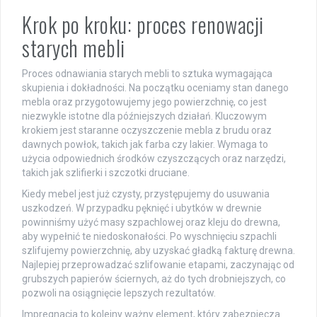
Krok po kroku: proces renowacji
starych mebli
Proces odnawiania starych mebli to sztuka wymagająca
skupienia i dokładności. Na początku oceniamy stan danego
mebla oraz przygotowujemy jego powierzchnię, co jest
niezwykle istotne dla późniejszych działań. Kluczowym
krokiem jest staranne oczyszczenie mebla z brudu oraz
dawnych powłok, takich jak farba czy lakier. Wymaga to
użycia odpowiednich środków czyszczących oraz narzędzi,
takich jak szlifierki i szczotki druciane.
Kiedy mebel jest już czysty, przystępujemy do usuwania
uszkodzeń. W przypadku pęknięć i ubytków w drewnie
powinniśmy użyć masy szpachlowej oraz kleju do drewna,
aby wypełnić te niedoskonałości. Po wyschnięciu szpachli
szlifujemy powierzchnię, aby uzyskać gładką fakturę drewna.
Najlepiej przeprowadzać szlifowanie etapami, zaczynając od
grubszych papierów ściernych, aż do tych drobniejszych, co
pozwoli na osiągnięcie lepszych rezultatów.
Impregnacja to kolejny ważny element, który zabezpiecza