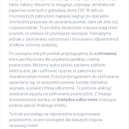
farby i lakiery. Możemy to osiągnąć, używając skrobaka lub
papierów ściernych o granulacji około 100. W obliczu
mocniejszych zabrudzeń najlepiej sięgnąć po specjalne
chemiczne preparaty do usuwania powłok, takie jak żele czy
rozpuszczalniki. Te produkty skutecznie rozpuszczają stare
powłoki, co ułatwia ich późniejsze usunięcie. Pamiętajmy
jednak o zachowaniu ostrożności i stosowaniu odpowiednich
środków ochrony osobistej.
Po usunięciu starych powłok przystępujemy do
szlifowania
,
które jest kluczowe dla uzyskania gładkiej i równej
powierzchni. Możemy wykorzystać zarówno szlifierki
elektryczne, jak i szlifować ręcznie, w zależności od
charakterystyki mebla. Przed przystąpieniem do szlifowania
upewnijmy się, że wszystkie powłoki zostały dokładnie
usunięte, a powierzchnia odkurzona. To pomoże uniknąć
osadzania się pyłu na szlifowanej powierzchni. Z mojego
doświadczenia wynika, że
dokładne odkurzenie
znacząco
podnosi jakość finalnego efektu.
Te kroki pozwalają na odpowiednie przygotowanie
powierzchni, co jest niezbędne dla dalszych etapów
renowacji mebli.