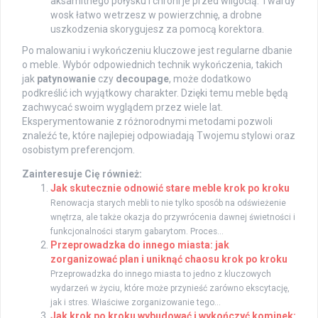
aksamitnego połysku i chroni je przed wilgocią. Twardy
wosk łatwo wetrzesz w powierzchnię, a drobne
uszkodzenia skorygujesz za pomocą korektora.
Po malowaniu i wykończeniu kluczowe jest regularne dbanie
o meble. Wybór odpowiednich technik wykończenia, takich
jak
patynowanie
czy
decoupage
, może dodatkowo
podkreślić ich wyjątkowy charakter. Dzięki temu meble będą
zachwycać swoim wyglądem przez wiele lat.
Eksperymentowanie z różnorodnymi metodami pozwoli
znaleźć te, które najlepiej odpowiadają Twojemu stylowi oraz
osobistym preferencjom.
Zainteresuje Cię również:
Jak skutecznie odnowić stare meble krok po kroku
Renowacja starych mebli to nie tylko sposób na odświeżenie
wnętrza, ale także okazja do przywrócenia dawnej świetności i
funkcjonalności starym gabarytom. Proces...
Przeprowadzka do innego miasta: jak
zorganizować plan i uniknąć chaosu krok po kroku
Przeprowadzka do innego miasta to jedno z kluczowych
wydarzeń w życiu, które może przynieść zarówno ekscytację,
jak i stres. Właściwe zorganizowanie tego...
Jak krok po kroku wybudować i wykończyć kominek: