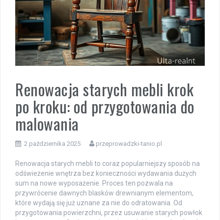
Renowacja starych mebli krok
po kroku: od przygotowania do
malowania
2 października 2025
przeprowadzki-tanio.pl
Renowacja starych mebli to coraz popularniejszy sposób na
odświeżenie wnętrza bez konieczności wydawania dużych
sum na nowe wyposażenie. Proces ten pozwala na
przywrócenie dawnych blasków drewnianym elementom,
które wydają się już uznane za nie do odratowania. Od
przygotowania powierzchni, przez usuwanie starych powłok