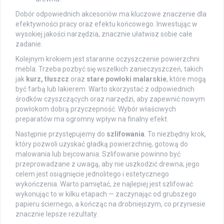
Dobór odpowiednich akcesoriów ma kluczowe znaczenie dla
efektywności pracy oraz efektu końcowego. Inwestując w
wysokiej jakości narzędzia, znacznie ułatwisz sobie całe
zadanie.
Kolejnym krokiem jest staranne oczyszczenie powierzchni
mebla. Trzeba pozbyć się wszelkich zanieczyszczeń, takich
jak
kurz, tłuszcz
oraz
stare powłoki malarskie
, które mogą
być farbą lub lakierem. Warto skorzystać z odpowiednich
środków czyszczących oraz narzędzi, aby zapewnić nowym
powłokom dobrą przyczepność. Wybór właściwych
preparatów ma ogromny wpływ na finalny efekt.
Następnie przystępujemy do
szlifowania
. To niezbędny krok,
który pozwoli uzyskać gładką powierzchnię, gotową do
malowania lub bejcowania. Szlifowanie powinno być
przeprowadzane z uwagą, aby nie uszkodzić drewna; jego
celem jest osiągnięcie jednolitego i estetycznego
wykończenia. Warto pamiętać, że najlepiej jest szlifować
wykonując to w kilku etapach — zaczynając od grubszego
papieru ściernego, a kończąc na drobniejszym, co przyniesie
znacznie lepsze rezultaty.