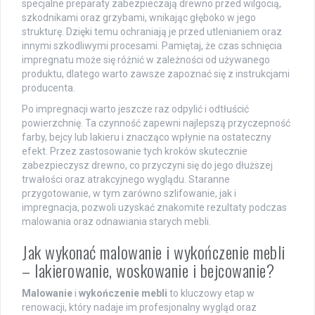
specjalne preparaty zabezpieczają drewno przed wilgocią,
szkodnikami oraz grzybami, wnikając głęboko w jego
strukturę. Dzięki temu ochraniają je przed utlenianiem oraz
innymi szkodliwymi procesami. Pamiętaj, że czas schnięcia
impregnatu może się różnić w zależności od używanego
produktu, dlatego warto zawsze zapoznać się z instrukcjami
producenta.
Po impregnacji warto jeszcze raz odpylić i odtłuścić
powierzchnię. Ta czynność zapewni najlepszą przyczepność
farby, bejcy lub lakieru i znacząco wpłynie na ostateczny
efekt. Przez zastosowanie tych kroków skutecznie
zabezpieczysz drewno, co przyczyni się do jego dłuższej
trwałości oraz atrakcyjnego wyglądu. Staranne
przygotowanie, w tym zarówno szlifowanie, jak i
impregnacja, pozwoli uzyskać znakomite rezultaty podczas
malowania oraz odnawiania starych mebli.
Jak wykonać malowanie i wykończenie mebli
– lakierowanie, woskowanie i bejcowanie?
Malowanie
i
wykończenie mebli
to kluczowy etap w
renowacji, który nadaje im profesjonalny wygląd oraz