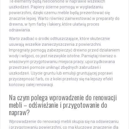
Te elementy będą nieocenione w naprawie wszelkich
uszkodzeń. Papiery ścierne pomogą w wygładzaniu
powierzchni, dzięki czemu meble będą prezentować się
znacznie lepiej. Warto również zainwestować w preparaty do
drewna, w tym farby i lakiery, które ułatwią proces
odnawiania.
Warto zadbać o środki odtłuszczające, które skutecznie
usuwają wszelkie zanieczyszczenia z powierzchni.
Impregnaty pomogą zabezpieczyć drewno przed działaniem
wody i wilgoci, co jest niezwykle istotne. Pamiętaj również o
właściwym przygotowaniu miejsca pracy; uporządkowana
przestrzeń pomoże uniknąć zbędnych zabrudzeń i
uszkodzeń. Użycie gruntu lub emulsji gruntującej poprawi
przyczepność farb, co z kolei przełoży się na lepszy efekt
końcowy całej renowacji.
Na czym polega wprowadzenie do renowacji
mebli – odświeżanie i przygotowanie do
napraw?
Wprowadzenie do renowacji mebli skupia się na odświeżaniu
i przygotowaniu powierzchni, co ma kluczowe znaczenie dla