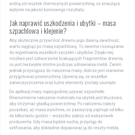
wolną od resztek chemicznych powierzchnię, co znacząco
wpłynie na jakość końcowego rezultatu.
Jak naprawić uszkodzenia i ubytki – masa
szpachlowa i klejenie?
Aby skutecznie przywrócić drewnu jego dawną świetność,
warto sięgnąć po masę szpachlową. To świetne rozwiązanie
do wypełniania wszelkich szczelin i ubytków. Dzięki niej
możliwe jest odtworzenie brakujących fragmentów drewna,
co jest niezwykle istotne podczas odnawiania mebli. Zanim
jednak przystąpisz do nałożenia masy, dobrze jest starannie
przygotować powierzchnię. Upewnij się, że wszelkie
zanieczyszczenia oraz luźne elementy zostały usunięte.
Do aplikacji masy najwygodniej używać szpachelki.
Równomierne nałożenie materiału na ubytek jest kluczowe,
aby otrzymać gładką powierzchnię. Po nałożeniu należy
poczekać, aż masa wyschnie, co zazwyczaj zajmuje od kilku
do kilkunastu godzin – wszystko zależy od wskazówek
producenta. Gdy masa będzie sucha, przystąp do
szlifowania, aby dokładnie dopasować ją do reszty mebla.