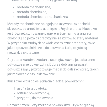
techniki. Mamy do wyboru trzy główne metody:
metoda mechaniczna,
metoda chemiczna,
metoda chemiczno-mechaniczna.
Metody mechaniczne polegają na używaniu szpachelki i
skrobaka, co umożliwia usunięcie luźnych warstw. Kluczowe
jest również szlifowanie papierem ściernym o granulacji
około
100
, co pozwoli precyzyjnie zeszlifować stary materiał.
W przypadku trudnych powłok, chemiczne preparaty, takie
jak rozpuszczalniki i żele do usuwania farb, często są
niezwykle skuteczne.
Gdy stara warstwa zostanie usunięta, ważne jest staranne
odtłuszczenie powierzchni. Dobrze dobrany preparat
odtłuszczający przygotowuje mebel do dalszych prac, takich
jak malowanie czy lakierowanie.
Kluczowe kroki do osiągnięcia gładkiej powierzchni:
usuń starą powłokę,
odtłuść powierzchnię,
przygotuj do malowania.
Po zakończeniu czyszczenia powinniśmy uzyskać gładką i