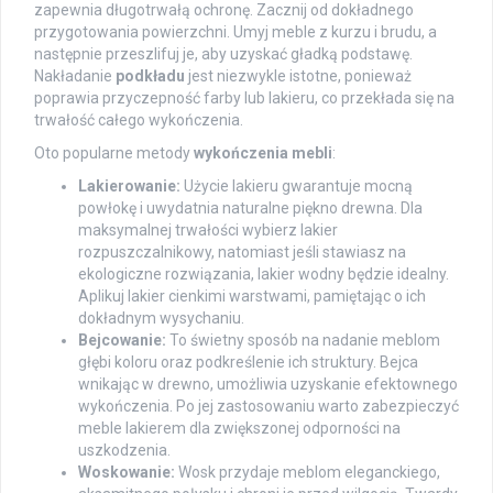
zapewnia długotrwałą ochronę. Zacznij od dokładnego
przygotowania powierzchni. Umyj meble z kurzu i brudu, a
następnie przeszlifuj je, aby uzyskać gładką podstawę.
Nakładanie
podkładu
jest niezwykle istotne, ponieważ
poprawia przyczepność farby lub lakieru, co przekłada się na
trwałość całego wykończenia.
Oto popularne metody
wykończenia mebli
:
Lakierowanie:
Użycie lakieru gwarantuje mocną
powłokę i uwydatnia naturalne piękno drewna. Dla
maksymalnej trwałości wybierz lakier
rozpuszczalnikowy, natomiast jeśli stawiasz na
ekologiczne rozwiązania, lakier wodny będzie idealny.
Aplikuj lakier cienkimi warstwami, pamiętając o ich
dokładnym wysychaniu.
Bejcowanie:
To świetny sposób na nadanie meblom
głębi koloru oraz podkreślenie ich struktury. Bejca
wnikając w drewno, umożliwia uzyskanie efektownego
wykończenia. Po jej zastosowaniu warto zabezpieczyć
meble lakierem dla zwiększonej odporności na
uszkodzenia.
Woskowanie:
Wosk przydaje meblom eleganckiego,