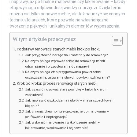
i naprawy, aż po finalne malowanie czy lakierowanie – każdy
etap wymaga odpowiedniej wiedzy i narzędzi. Dzięki temu
można nie tylko odnowić meble, ale też nauczyć się cennych
technik stolarskich, które pozwolą na własnoręczne
tworzenie pięknych i unikalnych elementów wyposażenia.
W tym artykule przeczytasz
Podstawy renowacji starych mebli krok po kroku
Jak przygotować narzędzia i materiały do renowacji?
Na czym polega wprowadzenie do renowacji mebli –
odświeżanie i przygotowanie do napraw?
Na czym polega etap przygotowania powierzchni –
oczyszczanie, usuwanie starych powłok i szlifowanie?
Krok po kroku: proces renowacji starych mebli
Jak czyścić i usuwać starą powłokę – farby, lakieru i
zabrudzeń?
Jak naprawić uszkodzenia i ubytki – masa szpachlowa i
klejenie?
Jak chronić drewno i przygotować je do malowania –
szlifowanie i impregnacja?
Jak wykonać malowanie i wykończenie mebli –
lakierowanie, woskowanie i bejcowanie?