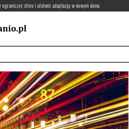
: jak uporządkować zmiany adresu i dokumentów krok po kroku
el oraz tekstylia podczas przeprowadzki – praktyczne wskazówki
utki chaosu i jak uniknąć przeciążenia pakowania
jak wybrać sposób, który zminimalizuje stres i koszty
zki, by uniknąć chaosu i dobrze się zorganizować