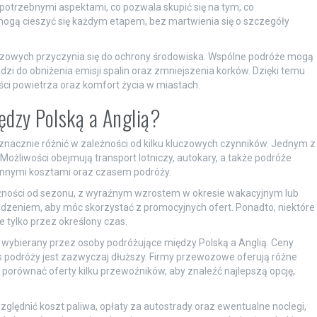
potrzebnymi aspektami, co pozwala skupić się na tym, co
mogą cieszyć się każdym etapem, bez martwienia się o szczegóły
ozowych przyczynia się do ochrony środowiska. Wspólne podróże mogą
dzi do obniżenia emisji spalin oraz zmniejszenia korków. Dzięki temu
ści powietrza oraz komfort życia w miastach.
ędzy Polską a Anglią?
znacznie różnić w zależności od kilku kluczowych czynników. Jednym z
 Możliwości obejmują transport lotniczy, autokary, a także podróże
innymi kosztami oraz czasem podróży.
leżności od sezonu, z wyraźnym wzrostem w okresie wakacyjnym lub
dzeniem, aby móc skorzystać z promocyjnych ofert. Ponadto, niektóre
ne tylko przez określony czas.
o wybierany przez osoby podróżujące między Polską a Anglią. Ceny
as podróży jest zazwyczaj dłuższy. Firmy przewozowe oferują różne
 porównać oferty kilku przewoźników, aby znaleźć najlepszą opcję,
względnić koszt paliwa, opłaty za autostrady oraz ewentualne noclegi,