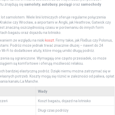
tu znajdują się
samoloty
,
autobusy
,
pociągi
oraz
samochody
ot samolotem. Wiele linii lotniczych oferuje regularne połączenia
raków czy Wrocław, a airportami w Anglii, jak Heathrow, Gatwick czy
 jest znaczną oszczędnością czasu w porównaniu do innych form
tach bagażu oraz dojazdu na lotnisko.
sowaniem ze względu na niski
koszt
. Firmy takie, jak FlixBus czy Polonus,
tami. Podróż może jednak trwać znacznie dłużej – nawet do 24
o Wi-Fi to dodatkowe atuty, które mogą umilić długą podróż.
ączenia są ograniczone. Wymagają one często przesiadek, co może
ciągiem są komfortowe i oferują możliwość relaksu.
cych bardziej elastyczną podróż. Dzięki niemu można zatrzymać się w
łasnych potrzeb. Koszty mogą się różnić w zależności od paliwa, opłat
hania kanału La Manche.
Wady
ączeń
Koszt bagażu, dojazd na lotnisko
Długi czas podróży