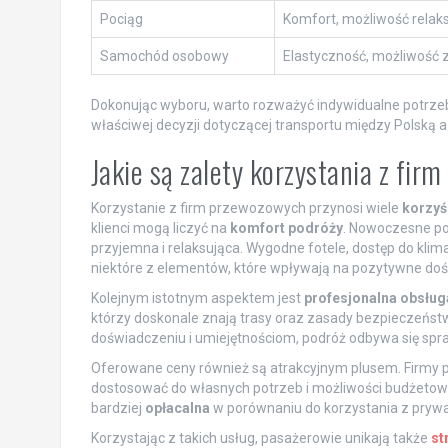
Pociąg
Komfort, możliwość relak
Samochód osobowy
Elastyczność, możliwość 
Dokonując wyboru, warto rozważyć indywidualne potrzeb
właściwej decyzji dotyczącej transportu między Polską a 
Jakie są zalety korzystania z fi
Korzystanie z firm przewozowych przynosi wiele
korzyś
klienci mogą liczyć na
komfort podróży
. Nowoczesne poj
przyjemna i relaksująca. Wygodne fotele, dostęp do klima
niektóre z elementów, które wpływają na pozytywne doś
Kolejnym istotnym aspektem jest
profesjonalna obsług
którzy doskonale znają trasy oraz zasady bezpieczeńst
doświadczeniu i umiejętnościom, podróż odbywa się spra
Oferowane ceny również są atrakcyjnym plusem. Firmy 
dostosować do własnych potrzeb i możliwości budżetowyc
bardziej
opłacalna
w porównaniu do korzystania z prywa
Korzystając z takich usług, pasażerowie unikają także
st