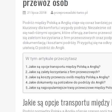
przewóz osób
21 lipca 2018
przeprowadzki-tanio.pl
Podróż między Polską a Anglią staje się coraz bardziej
kluczowy dla komfortu i wygody podróży. Niezależnie od 
się nad różnymi opcjami, które oferują zarówno przewoźn
się zaletom korzystania z firm przewozowych oraz pod
dokumentacją i kosztami podróży. Przygotuj się na odkr
ułatwią Ci podróż do Anglii.
W tym artykule przeczytasz
Jakie są opcje transportu między Polską a Anglią?
Jakie są zalety korzystania z firm przewozowych?
Jakie są koszty przewozu osób między Polską a Anglią?
Jakie dokumenty są potrzebne do podróży do Anglii?
Jakie są najpopularniejsze trasy przewozowe między Pols
Jakie są opcje transportu między
Podróż pomiędzy Polską a Anglią oferuje szereg opcji t