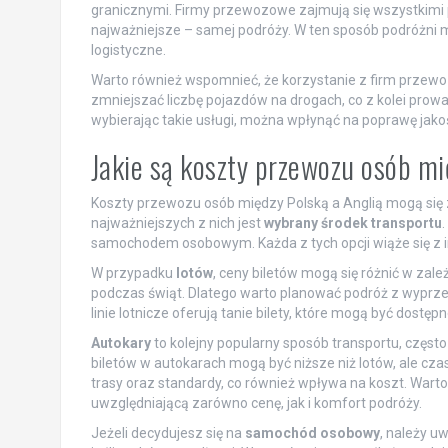
granicznymi. Firmy przewozowe zajmują się wszystkimi 
najważniejsze – samej podróży. W ten sposób podróżni 
logistyczne.
Warto również wspomnieć, że korzystanie z firm przew
zmniejszać liczbę pojazdów na drogach, co z kolei prowa
wybierając takie usługi, można wpłynąć na poprawę jako
Jakie są koszty przewozu osób mi
Koszty przewozu osób między Polską a Anglią mogą się 
najważniejszych z nich jest
wybrany środek transportu
.
samochodem osobowym. Każda z tych opcji wiąże się z 
W przypadku
lotów
, ceny biletów mogą się różnić w za
podczas świąt. Dlatego warto planować podróż z wyprze
linie lotnicze oferują tanie bilety, które mogą być dostęp
Autokary
to kolejny popularny sposób transportu, częst
biletów w autokarach mogą być niższe niż lotów, ale cz
trasy oraz standardy, co również wpływa na koszt. Warto
uwzględniającą zarówno cenę, jak i komfort podróży.
Jeżeli decydujesz się na
samochód osobowy
, należy u