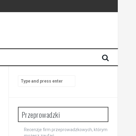
Search
for:
Przeprowadzki
Recenzje firm przeprowadzkowych, którym
możesz zaufać