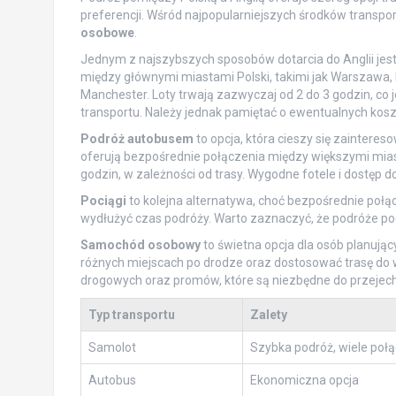
preferencji. Wśród najpopularniejszych środków transpor
osobowe
.
Jednym z najszybszych sposobów dotarcia do Anglii jest l
między głównymi miastami Polski, takimi jak Warszawa, K
Manchester. Loty trwają zazwyczaj od 2 do 3 godzin, co
transportu. Należy jednak pamiętać o ewentualnych kosz
Podróż autobusem
to opcja, która cieszy się zaintere
oferują bezpośrednie połączenia między większymi mias
godzin, w zależności od trasy. Wygodne fotele i dostęp d
Pociągi
to kolejna alternatywa, choć bezpośrednie poł
wydłużyć czas podróży. Warto zaznaczyć, że podróże po
Samochód osobowy
to świetna opcja dla osób planują
różnych miejscach po drodze oraz dostosować trasę do w
drogowych oraz promów, które są niezbędne do przejec
Typ transportu
Zalety
Samolot
Szybka podróż, wiele poł
Autobus
Ekonomiczna opcja