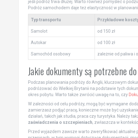
jeśli podróż trwa dłużej. Warto również pomyśleć o pod
Podróż samochodem daje też elastyczność w planowaniu
Typ transportu
Przykładowe koszt
Samolot
od 150 zł
Autokar
od 100 zł
Samochód osobowy
zależnie od paliwa i 
Jakie dokumenty są potrzebne do 
Podczas planowania podróży do Anglii, kluczowym dok
podróżować do Wielkiej Brytanii na podstawie tych dok
okres pobytu. Warto także zwrócić uwagę na to, czy
Dok
W zależności od celu podróży, mogą być wymagane dodatk
zamierzasz podjąć pracę, konieczne może być uzyskani
działań, takich jak studia, praca czy turystyka. Należy
zaświadczenia o szczepieniach
, zwłaszcza w kontekś
Przed wyjazdem zawsze warto zweryfikować aktualne prz
przepisach, w tym wymogi dotyczące dokumentacji, mog