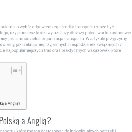
 popularna, a wybór odpowiedniego środka transportu może być
tego, czy planujesz krótki wyjazd, czy dłuższy pobyt, warto zastanowić
icy, jak i samodzielna organizacja transportu. W artykule przyjrzymy
powiemy, jak uniknąć nieprzyjemnych niespodzianek związanych z
ycie najpopularniejszych tras oraz praktycznych wskazówek, które
ką a Anglią?
 Polską a Anglią?
ransportu, które można dostosować do indywidualnych potrzeb i