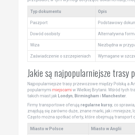
Typ dokumentu
Opis
Paszport
Podstawowy dokum
Dowód osobisty
Alternatywna form
Wiza
Niezbędna w przypa
Zaświadczenie o szczepieniach
Wymagane w szczeg
Jakie są najpopularniejsze trasy
Najpopularniejsze trasy przewozowe między Polską a A
popularnymi
miejscami
w Wielkiej Brytanii. Wśród tych t
takich miast jak
Londyn
,
Birmingham
i
Manchester
.
Firmy transportowe oferują
regularne kursy
, co sprawi
znajdują się zarówno duże, znane marki, jak i mniejsze, 
Często można spotkać oferty, które obejmują transport o
Miasto w Polsce
Miasto w Anglii