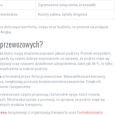
su
Ograniczone połączenia, przesiadki
zwiedzania
Koszty paliwa, opłaty drogowe
y dotyczące komfortu, czasu oraz budżetu, co pozwoli na podjęcie
Anglią.
rm przewozowych?
ci
, które mogą znacznie poprawić jakość podróży. Przede wszystkim,
azdy są często dobrze wyposażone, co sprawia, że podróż staje się
tyzacji oraz czasami dodatkowe udogodnienia, takie jak Wi-Fi, to tylko
wiadczenie w trakcie podróży.
a
oferowana przez firmy przewozowe. Wykwalifikowani kierowcy,
wa, zwiększają poczucie bezpieczeństwa pasażerów. Dzięki ich
wnie i bezpiecznie.
przewozowe często proponują różnorodne opcje, które można
h. Można skorzystać z promocji, co sprawia, że podróż staje się
tnych środków transportu.
resu
związanego z organizacją transportu oraz
formalnościami