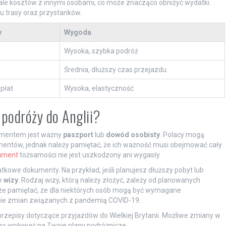
ziale kosztów z innymi osobami, co może znacząco obniżyć wydatki.
 trasy oraz przystanków.
y
Wygoda
Wysoka, szybka podróż
Średnia, dłuższy czas przejazdu
opłat
Wysoka, elastyczność
podróży do Anglii?
umentem jest ważny
paszport
lub
dowód osobisty
. Polacy mogą
umentów, jednak należy pamiętać, że ich ważność musi obejmować cały
ument
tożsamości nie jest uszkodzony ani wygasły.
owe dokumenty. Na przykład, jeśli planujesz dłuższy pobyt lub
e
wizy
. Rodzaj wizy, którą należy złożyć, zależy od planowanych
 także pamiętać, że dla niektórych osób mogą być wymagane
cie zmian związanych z pandemią COVID-19.
episy dotyczące przyjazdów do Wielkiej Brytanii. Możliwe zmiany w
ą wpływać na Twoje plany podróżnicze.