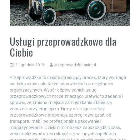
Usługi przeprowadzkowe dla
Ciebie
21 grudnia 2019
przeprowadzki-tanio.pl
Przeprowadzka to często stresujący proces, który wymaga
nie tylko czasu, ale także odpowiednich umiejętności
organizacyjnych. Wybór odpowiednich usług
przeprowadzkowych może znacząco ułatwić to zadanie i
sprawić, że zmiana miejsca zamieszkania stanie się
znacznie przyjemniejsza. Firmy oferujące usługi
przeprowadzkowe proponują szereg rozwiązań, od
transportu mebli po profesjonalne pakowanie i
magazynowanie. Dzięki nim możesz zaoszczędzić czas,
zminimalizować stres i skupić się na innych aspektach