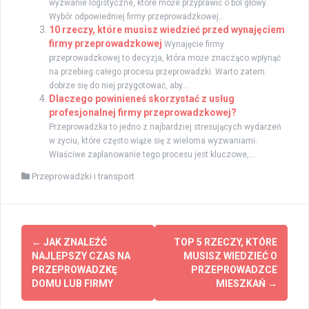
wyzwanie logistyczne, które może przyprawić o ból głowy.
Wybór odpowiedniej firmy przeprowadzkowej...
10 rzeczy, które musisz wiedzieć przed wynajęciem
firmy przeprowadzkowej
Wynajęcie firmy
przeprowadzkowej to decyzja, która może znacząco wpłynąć
na przebieg całego procesu przeprowadzki. Warto zatem
dobrze się do niej przygotować, aby...
Dlaczego powinieneś skorzystać z usług
profesjonalnej firmy przeprowadzkowej?
Przeprowadzka to jedno z najbardziej stresujących wydarzeń
w życiu, które często wiąże się z wieloma wyzwaniami.
Właściwe zaplanowanie tego procesu jest kluczowe,...
Przeprowadzki i transport
Post
←
JAK ZNALEŹĆ
TOP 5 RZECZY, KTÓRE
navigation
NAJLEPSZY CZAS NA
MUSISZ WIEDZIEĆ O
PRZEPROWADZKĘ
PRZEPROWADZCE
DOMU LUB FIRMY
MIESZKAŃ
→