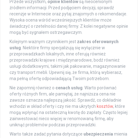
Przede wszystkim,
opinie klientów
są nieocenionym
źródłem informacji. Przed podjęciem decyzji, sprawdź
recenzje w Internecie oraz pytaj znajomych o rekomendacje.
Wysoka ocena wśród wcześniejszych klientów może
świadczyć o rzetelności danej firmy. Z kolei negatywne opinie
mogą być sygnałem ostrzegawczym.
Kolejnym ważnym czynnikiem jest
zakres oferowanych
usług
. Niektóre firmy specjalizują się wyłącznie w
przeprowadzkach lokalnych, inne oferują również
przeprowadzki krajowe i międzynarodowe, bodź również
usługi dodatkowymi, takimi jak pakowanie, magazynowanie
czy transport mebli. Upewnij się, że firma, którą wybierasz,
ma pełną ofertę odpowiadającą Twoim potrzebom.
Nie zapomnij również o
cenach usług
. Warto porównać
oferty różnych firm, ale pamiętaj, że najniższa cena nie
zawsze oznacza najlepszą jakość. Sprawdź, co dokładnie
wchodzi w skład oferty i czy nie ma ukrytych
kosztów
, które
mogą wpłynąć na ostateczną kwotę do zapłaty. Często lepiej
zainwestować nieco więcej w renomowaną firmę, aby
uniknąć problemów podczas przeprowadzki.
Warto także zadać pytania dotyczące
ubezpieczenia
mienia