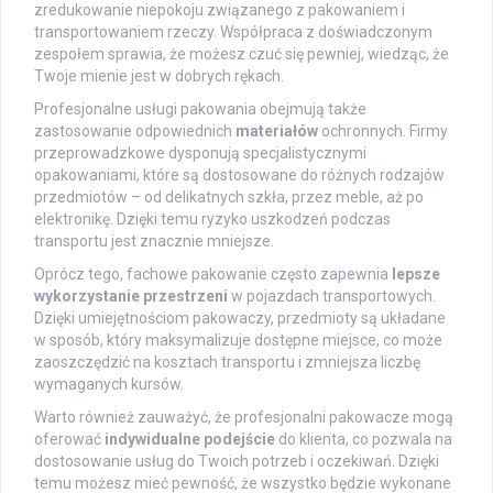
zredukowanie niepokoju związanego z pakowaniem i
transportowaniem rzeczy. Współpraca z doświadczonym
zespołem sprawia, że możesz czuć się pewniej, wiedząc, że
Twoje mienie jest w dobrych rękach.
Profesjonalne usługi pakowania obejmują także
zastosowanie odpowiednich
materiałów
ochronnych. Firmy
przeprowadzkowe dysponują specjalistycznymi
opakowaniami, które są dostosowane do różnych rodzajów
przedmiotów – od delikatnych szkła, przez meble, aż po
elektronikę. Dzięki temu ryzyko uszkodzeń podczas
transportu jest znacznie mniejsze.
Oprócz tego, fachowe pakowanie często zapewnia
lepsze
wykorzystanie przestrzeni
w pojazdach transportowych.
Dzięki umiejętnościom pakowaczy, przedmioty są układane
w sposób, który maksymalizuje dostępne miejsce, co może
zaoszczędzić na kosztach transportu i zmniejsza liczbę
wymaganych kursów.
Warto również zauważyć, że profesjonalni pakowacze mogą
oferować
indywidualne podejście
do klienta, co pozwala na
dostosowanie usług do Twoich potrzeb i oczekiwań. Dzięki
temu możesz mieć pewność, że wszystko będzie wykonane