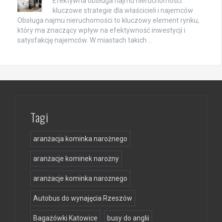
Efektywna obsługa najmu nieruchomości:
kluczowe strategie dla właścicieli i najemców
Obsługa najmu nieruchomości to kluczowy element rynku,
który ma znaczący wpływ na efektywność inwestycji i
satysfakcję najemców. W miastach takich …
Tagi
aranżacja kominka narożnego
aranżacje kominek narożny
aranżacje kominka narożnego
Autobus do wynajęcia Rzeszów
Bagażówki Katowice
busy do anglii