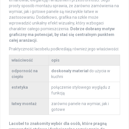
emanować elegancją i wrażeniem przestronności. Jego
prosty sposób montażu sprawia, że zarówno zamówienia na
wymiar, jak i gotowe panele są niezwykle łatwe w
zastosowaniu. Dodatkowo, grafika na szkle może
wprowadzić unikalny efekt wizualny, który wzbogaci
charakter całego pomieszczenia.
Dobrze dobrany motyw
graficzny ma potencjał, by stać się centralnym punktem
całej aranżacji.
Praktyczność lacobelu podkreślają również jego właściwości:
właściwość
opis
odporność na
doskonały materiał
do użycia w
ciepło
kuchni
estetyka
połączenie stylowego wyglądu z
funkcją
łatwy montaż
zarówno panele na wymiar, jak i
gotowe
Lacobel to znakomity wybór dla osób, które pragną