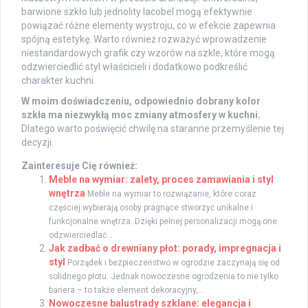
barwione szkło lub jednolity lacobel mogą efektywnie
powiązać różne elementy wystroju, co w efekcie zapewnia
spójną estetykę. Warto również rozważyć wprowadzenie
niestandardowych grafik czy wzorów na szkle, które mogą
odzwierciedlić styl właścicieli i dodatkowo podkreślić
charakter kuchni.
W moim doświadczeniu, odpowiednio dobrany kolor
szkła ma niezwykłą moc zmiany atmosfery w kuchni.
Dlatego warto poświęcić chwilę na staranne przemyślenie tej
decyzji.
Zainteresuje Cię również:
Meble na wymiar: zalety, proces zamawiania i styl
wnętrza
Meble na wymiar to rozwiązanie, które coraz
częściej wybierają osoby pragnące stworzyć unikalne i
funkcjonalne wnętrza. Dzięki pełnej personalizacji mogą one
odzwierciedlać...
Jak zadbać o drewniany płot: porady, impregnacja i
styl
Porządek i bezpieczeństwo w ogrodzie zaczynają się od
solidnego płotu. Jednak nowoczesne ogrodzenia to nie tylko
bariera – to także element dekoracyjny,...
Nowoczesne balustrady szklane: elegancja i