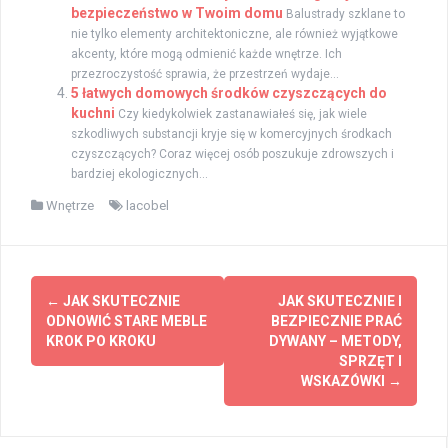
bezpieczeństwo w Twoim domu
Balustrady szklane to
nie tylko elementy architektoniczne, ale również wyjątkowe
akcenty, które mogą odmienić każde wnętrze. Ich
przezroczystość sprawia, że przestrzeń wydaje...
5 łatwych domowych środków czyszczących do
kuchni
Czy kiedykolwiek zastanawiałeś się, jak wiele
szkodliwych substancji kryje się w komercyjnych środkach
czyszczących? Coraz więcej osób poszukuje zdrowszych i
bardziej ekologicznych...
Wnętrze
lacobel
Post
←
JAK SKUTECZNIE
JAK SKUTECZNIE I
navigation
ODNOWIĆ STARE MEBLE
BEZPIECZNIE PRAĆ
KROK PO KROKU
DYWANY – METODY,
SPRZĘT I
WSKAZÓWKI
→