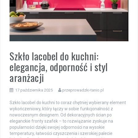
Szkło lacobel do kuchni:
elegancja, odporność i styl
aranżacji
17 października 2025
przeprowadzki-tanio.pl
Szkło lacobel do kuchni to coraz chętniej wybierany element
wykończeniowy, który łączy w sobie funkcjonalność z
nowoczesnym designem. Od dekoracyjnych ścian po
eleganckie fronty szafek – to rozwiązanie zyskuje na
popularności dzięki swojej odporności na wysokie
temperatury, łatwości czyszczenia i szerokiej palecie