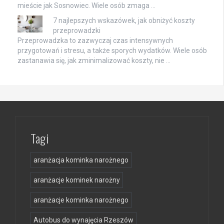
mieście jak Sosnowiec. Wiele osób zmaga …
7 najlepszych wskazówek, jak obniżyć koszty
przeprowadzki
Przeprowadzka to zazwyczaj czas intensywnych
przygotowań i stresu, a także sporych wydatków. Wiele osób
zastanawia się, jak zminimalizować koszty, nie …
Tagi
aranżacja kominka narożnego
aranżacje kominek narożny
aranżacje kominka narożnego
Autobus do wynajęcia Rzeszów