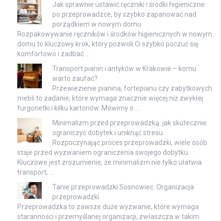
Jak sprawnie ustawić ręczniki i środki higieniczne
po przeprowadzce, by szybko zapanować nad
porządkiem w nowym domu
Rozpakowywanie ręczników i środków higienicznych w nowym
domu to kluczowy krok, który pozwoli Ci szybko poczuć się
komfortowo i zadbać …
Transport pianin i antyków w Krakowie – komu
warto zaufać?
Przewiezienie pianina, fortepianu czy zabytkowych
mebli to zadanie, które wymaga znacznie więcej niż zwykłej
furgonetki i kilku kartonów. Mówimy o …
Minimalizm przed przeprowadzką: jak skutecznie
ograniczyć dobytek i uniknąć stresu
Rozpoczynając proces przeprowadzki, wiele osób
staje przed wyzwaniem ograniczenia swojego dobytku.
Kluczowe jest zrozumienie, że minimalizm nie tylko ułatwia
transport, …
Tanie przeprowadzki Sosnowiec. Organizacja
przeprowadzki
Przeprowadzka to zawsze duże wyzwanie, które wymaga
staranności i przemyślanej organizacji, zwłaszcza w takim