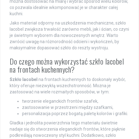
można dostosować na miarę i wybrać spośród wielu kolorów,
co pozwala idealnie wkomponować je w charakter całej
kuchni.
Jako materiał odporny na uszkodzenia mechaniczne, szkło
lacobel zwiększa trwałość zarówno mebli, jak i ścian, co czyni
je świetnym wyborem dla nowoczesnych wnętrz. Warto
zwrócić uwagę na różnorodność odcieni i wykończeń, by
maksymalnie dopasować szkło do reszty wystroju.
Do czego można wykorzystać szkło lacobel
na frontach kuchennych?
Szkło lacobel
na frontach kuchennych to doskonały wybór,
który oferuje niezwykłą wszechstronność. Można je
zastosować na wiele rozmaitych sposobów, w tym:
tworzenie eleganckich frontów szafek,
zastosowanie w przestrzeni między szafkami,
personalizacja poprzez bogatą paletę kolorów i grafiki.
Gładka i jednolita powierzchnia tego materiału świetnie
nadaje się do stworzenia eleganckich frontów, które pięknie
podkreślają nowoczesny styl kuchni. Dodatkowo, szkło