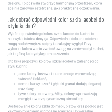
designu. To pozwala stworzyć harmonijną przestrzeń, która
spełnia zarówno estetyczne, jak i praktyczne oczekiwania.
Jak dobrać odpowiedni kolor szkła lacobel do
stylu kuchni?
Wybór odpowiedniego koloru szkła lacobel do kuchni to
niezwykle istotna decyzja. Odpowiednio dobrane odcienie
mogą nadać wnętrzu spójny i atrakcyjny wygląd. Przy
wyborze koloru warto zwrócić uwagę na zarówno styl kuchni,
jak i ogólną kolorystykę pomieszczenia.
Oto kilka propozycji kolorów szkła lacobel w zależności od
stylu kuchni:
jasne kolory: beżowe i szare tonacje wprowadzają
świeżość i lekkość,
ciemne barwy: czerń i głęboki granat dodają elegancji
oraz klasy,
żywe kolory: czerwony, żółty, zielony wprowadzają
energię i stworzą dynamiczną atmosferę.
Dostosowanie koloru szkła do mebli, blatów oraz podłóg jest
kluczowym krokiem w procesie aranżacji. Uniwersalne,