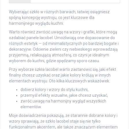
Wybierając szkło w różnych barwach, łatwiej osiągniesz
spójną koncepcję wystroju, co jest kluczowe dla
harmonijnego wyglądu kuchni.
Warto również zwrócić uwagę na wzory i grafiki, które mogą
ozdabiać panele lacobel. Umożliwiają one dopasowanie do
różnych estetyk — od minimalistycznych po bardziej bogate i
dekoracyjne. Odcienie zieleni czy niebieskiego wprowadzają
przyjemną, relaksującą atmosferę, co czyni je idealnym
wyborem do kuchni, gdzie spędzamy sporo czasu.
Przy wyborze szkła lacobel warto zastanowić się, jaki efekt
finalny chcesz uzyskać oraz jakie kolory królują w innych
elementach wystroju. Oto kilka kluczowych wskazówek:
dobierz kolory i wzory do stylu kuchni,
przemyśl efekty wizualne, jakie chcesz uzyskać,
zwróć uwagę na harmonijny wygląd wszystkich
elementów.
Moje doświadczenia pokazują, że starannie dobrane kolory i
wzory sprawiają, że szkło lacobel staje się nie tylko
funkcjonalnym akcentem, ale także znaczącym elementem