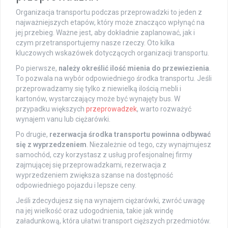
Organizacja transportu podczas przeprowadzki to jeden z
najważniejszych etapów, który może znacząco wpłynąć na
jej przebieg. Ważne jest, aby dokładnie zaplanować, jak i
czym przetransportujemy nasze rzeczy. Oto kilka
kluczowych wskazówek dotyczących organizacji transportu.
Po pierwsze,
należy określić ilość mienia do przewiezienia
.
To pozwala na wybór odpowiedniego środka transportu. Jeśli
przeprowadzamy się tylko z niewielką ilością mebli i
kartonów, wystarczający może być wynajęty bus. W
przypadku większych
przeprowadzek
, warto rozważyć
wynajem vanu lub ciężarówki.
Po drugie,
rezerwacja środka transportu powinna odbywać
się z wyprzedzeniem
. Niezależnie od tego, czy wynajmujesz
samochód, czy korzystasz z usług profesjonalnej firmy
zajmującej się przeprowadzkami, rezerwacja z
wyprzedzeniem zwiększa szanse na dostępność
odpowiedniego pojazdu i lepsze ceny.
Jeśli zdecydujesz się na wynajem ciężarówki, zwróć uwagę
na jej wielkość oraz udogodnienia, takie jak windę
załadunkową, która ułatwi transport cięższych przedmiotów.