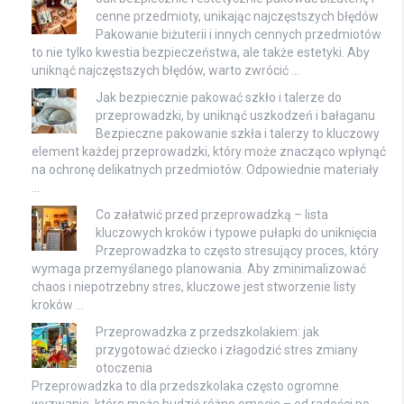
cenne przedmioty, unikając najczęstszych błędów
Pakowanie biżuterii i innych cennych przedmiotów
to nie tylko kwestia bezpieczeństwa, ale także estetyki. Aby
uniknąć najczęstszych błędów, warto zwrócić …
Jak bezpiecznie pakować szkło i talerze do
przeprowadzki, by uniknąć uszkodzeń i bałaganu
Bezpieczne pakowanie szkła i talerzy to kluczowy
element każdej przeprowadzki, który może znacząco wpłynąć
na ochronę delikatnych przedmiotów. Odpowiednie materiały
…
Co załatwić przed przeprowadzką – lista
kluczowych kroków i typowe pułapki do uniknięcia
Przeprowadzka to często stresujący proces, który
wymaga przemyślanego planowania. Aby zminimalizować
chaos i niepotrzebny stres, kluczowe jest stworzenie listy
kroków …
Przeprowadzka z przedszkolakiem: jak
przygotować dziecko i złagodzić stres zmiany
otoczenia
Przeprowadzka to dla przedszkolaka często ogromne
wyzwanie, które może budzić różne emocje – od radości po