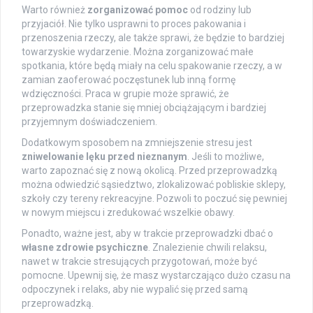
Warto również
zorganizować pomoc
od rodziny lub
przyjaciół. Nie tylko usprawni to proces pakowania i
przenoszenia rzeczy, ale także sprawi, że będzie to bardziej
towarzyskie wydarzenie. Można zorganizować małe
spotkania, które będą miały na celu spakowanie rzeczy, a w
zamian zaoferować poczęstunek lub inną formę
wdzięczności. Praca w grupie może sprawić, że
przeprowadzka stanie się mniej obciążającym i bardziej
przyjemnym doświadczeniem.
Dodatkowym sposobem na zmniejszenie stresu jest
zniwelowanie lęku przed nieznanym
. Jeśli to możliwe,
warto zapoznać się z nową okolicą. Przed przeprowadzką
można odwiedzić sąsiedztwo, zlokalizować pobliskie sklepy,
szkoły czy tereny rekreacyjne. Pozwoli to poczuć się pewniej
w nowym miejscu i zredukować wszelkie obawy.
Ponadto, ważne jest, aby w trakcie przeprowadzki dbać o
własne zdrowie psychiczne
. Znalezienie chwili relaksu,
nawet w trakcie stresujących przygotowań, może być
pomocne. Upewnij się, że masz wystarczająco dużo czasu na
odpoczynek i relaks, aby nie wypalić się przed samą
przeprowadzką.