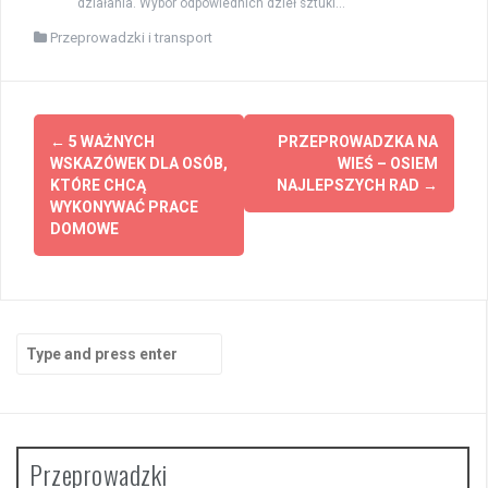
działania. Wybór odpowiednich dzieł sztuki...
Przeprowadzki i transport
Post
←
5 WAŻNYCH
PRZEPROWADZKA NA
navigation
WSKAZÓWEK DLA OSÓB,
WIEŚ – OSIEM
KTÓRE CHCĄ
NAJLEPSZYCH RAD
→
WYKONYWAĆ PRACE
DOMOWE
Search
for:
Przeprowadzki