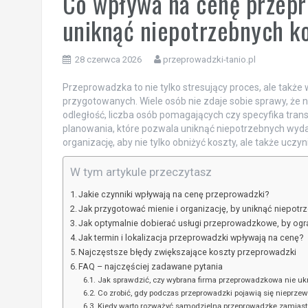
Co wpływa na cenę przepro
uniknąć niepotrzebnych k
28 czerwca 2026
przeprowadzki-tanio.pl
Przeprowadzka to nie tylko stresujący proces, ale takż
przygotowanych. Wiele osób nie zdaje sobie sprawy, że 
odległość, liczba osób pomagających czy specyfika tran
planowania, które pozwala uniknąć niepotrzebnych wyd
organizację, aby nie tylko obniżyć koszty, ale także uczy
W tym artykule przeczytasz
Jakie czynniki wpływają na cenę przeprowadzki?
Jak przygotować mienie i organizację, by uniknąć niepot
Jak optymalnie dobierać usługi przeprowadzkowe, by ogr
Jak termin i lokalizacja przeprowadzki wpływają na cenę?
Najczęstsze błędy zwiększające koszty przeprowadzki
FAQ – najczęściej zadawane pytania
Jak sprawdzić, czy wybrana firma przeprowadzkowa nie u
Co zrobić, gdy podczas przeprowadzki pojawią się nieprzew
Kiedy warto rozważyć samodzielną przeprowadzkę zamiast u