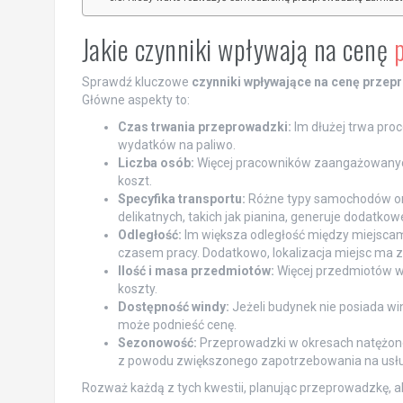
Jakie czynniki wpływają na cenę
Sprawdź kluczowe
czynniki wpływające na cenę przep
Główne aspekty to:
Czas trwania przeprowadzki:
Im dłużej trwa proc
wydatków na paliwo.
Liczba osób:
Więcej pracowników zaangażowanych 
koszt.
Specyfika transportu:
Różne typy samochodów or
delikatnych, takich jak pianina, generuje dodatkow
Odległość:
Im większa odległość między miejscam
czasem pracy. Dodatkowo, lokalizacja miejsc ma z
Ilość i masa przedmiotów:
Więcej przedmiotów wy
koszty.
Dostępność windy:
Jeżeli budynek nie posiada wi
może podnieść cenę.
Sezonowość:
Przeprowadzki w okresach natężoneg
z powodu zwiększonego zapotrzebowania na usłu
Rozważ każdą z tych kwestii, planując przeprowadzkę, 