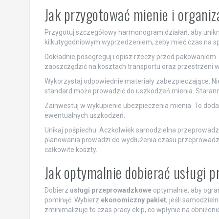
Jak przygotować mienie i organiz
Przygotuj szczegółowy harmonogram działań, aby unikn
kilkutygodniowym wyprzedzeniem, żeby mieć czas na s
Dokładnie posegreguj i opisz rzeczy przed pakowaniem. 
zaoszczędzić na kosztach transportu oraz przestrzeni 
Wykorzystaj odpowiednie materiały zabezpieczające. Nie o
standard może prowadzić do uszkodzeń mienia. Starann
Zainwestuj w wykupienie ubezpieczenia mienia. To doda
ewentualnych uszkodzeń.
Unikaj pośpiechu. Aczkolwiek samodzielna przeprowadzk
planowania prowadzi do wydłużenia czasu przeprowadzki
całkowite koszty.
Jak optymalnie dobierać usługi 
Dobierz
usługi przeprowadzkowe
optymalnie, aby ogran
pominąć. Wybierz
ekonomiczny pakiet
, jeśli samodzie
zminimalizuje to czas pracy ekip, co wpłynie na obniżeni