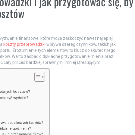
wadzki i jak przygotować się, by
osztów
e wyzwanie finansowe, które może zaskoczyć nawet najlepiej
na
koszty przeprowadzki
wpływa szereg czynników, takich jak
sportu. Zrozumienie tych elementów to klucz do skutecznego
atków. Warto zadbać o dokładne przygotowanie mienia oraz
nić cały proces bardziej sprawnym i mniej stresującym.
rzebnych kosztów?
aniczyć wydatki?
krywa dodatkowych kosztów?
idziane opóźnienia?
sług profesjonalnej firmy?