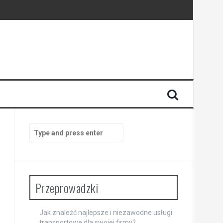
Search
for:
Przeprowadzki
Jak znaleźć najlepsze i niezawodne usługi
transportowe dla swojej firmy?