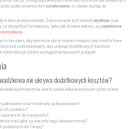
enia rzeczy. Stosuj odpowiednie materiały ochronne dla delikatnych
 Każde pudło powinno być
oznakowane
, co ułatwi dostęp do
y w dniu przeprowadzki. Zignorowanie tych kwestii
wydłuża
czas
 że wszystkie formalności, takie jak zmiana adresu, są
załatwione
 komplikacji
.
szymi rzeczami, aby pierwsze dni w nowym miejscu były komfortowe.
ia przed uszkodzeniami, aby uniknąć dodatkowych kosztów
 minimalizuje ryzyko wystąpienia typowych pułapek.
nia
rowadzkowa nie ukrywa dodatkowych kosztów?
dodatkowych kosztów, warto zadać kilka kluczowych pytań przed
one pakowanie oraz materiały opakowaniowe?
 ich ustalaniu?
w używanych do transportu?
enia oraz jakie są warunki tego ubezpieczenia?
h podobnych do Twojej?