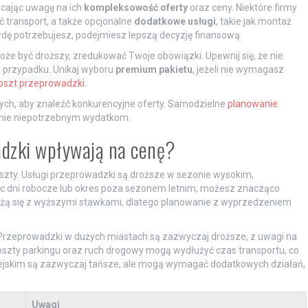
acając uwagę na ich
kompleksowość oferty
oraz ceny. Niektóre firmy
 transport, a także opcjonalne
dodatkowe usługi
, takie jak montaż
wdę potrzebujesz, podejmiesz lepszą decyzję finansową.
może być droższy, zredukować Twoje obowiązki. Upewnij się, że nie
m przypadku. Unikaj wyboru
premium pakietu
, jeżeli nie wymagasz
oszt przeprowadzki
.
ych, aby znaleźć konkurencyjne oferty. Samodzielne
planowanie
egnie niepotrzebnym wydatkom.
wadzki wpływają na cenę?
szty. Usługi przeprowadzki są droższe w sezonie wysokim,
ąc dni robocze lub okres poza sezonem letnim, możesz znacząco
wiążą się z wyższymi stawkami, dlatego planowanie z wyprzedzeniem
Przeprowadzki w dużych miastach są zazwyczaj droższe, z uwagi na
oszty parkingu oraz ruch drogowy mogą wydłużyć czas transportu, co
wiejskim są zazwyczaj tańsze, ale mogą wymagać dodatkowych działań,
Uwagi