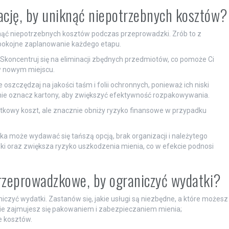
ację, by uniknąć niepotrzebnych kosztów?
ąć niepotrzebnych kosztów podczas przeprowadzki. Zrób to z
pokojne zaplanowanie każdego etapu.
Skoncentruj się na eliminacji zbędnych przedmiotów, co pomoże Ci
w nowym miejscu.
szczędzaj na jakości taśm i folii ochronnych, ponieważ ich niski
ie oznacz kartony, aby zwiększyć efektywność rozpakowywania.
tkowy koszt, ale znacznie obniży ryzyko finansowe w przypadku
a może wydawać się tańszą opcją, brak organizacji i należytego
 oraz zwiększa ryzyko uszkodzenia mienia, co w efekcie podnosi
przeprowadzkowe, by ograniczyć wydatki?
iczyć wydatki. Zastanów się, jakie usługi są niezbędne, a które możesz
lnie zajmujesz się pakowaniem i zabezpieczaniem mienia;
e kosztów.