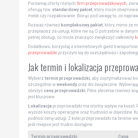
Porównaj oferty różnych
firm przeprowadzkowych
, zwr
oferują tzw.
standardowy pakiet
, który może obejmować
mebli czy rozpakowanie. Biorąc pod uwagę to, co napra
Rozważ również
kompleksowy pakiet
, który, mimo że 
przepłacisz za usługi, które nie są Ci potrzebne w dany
pełnej obsługi, co może znacząco zwiększyć całkowity
k
Dodatkowo, korzystaj z internetowych giełd transportow
przeprowadzki
przyczyni się do oszczędności i zapobi
Jak termin i lokalizacja przepro
Wybierz
termin przeprowadzki
, aby zoptymalizować ko
szczególnie w
weekendy
oraz dni świąteczne. Wybieraj
obniżyć
cenę przeprowadzki
. Pilne zlecenia również 
jest kluczowe.
Lokalizacja
przeprowadzki ma istotny wpływ na koszt. 
wyższe koszty operacyjne oraz trudności w dojeździe. K
podnosi cenę usługi. Z kolei przeprowadzki na terenie 
jeśli miejsce jest trudno dostępne.
Termin przeprowadzki
Cena