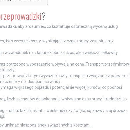
przeprowadzki
?
rowadzki
, aby zrozumieć, co kształtuje ostateczną wycenę usług.
es, tym wyższe koszty, wynikające z czasu pracy zespołu oraz
w załadunek i rozładunek obniża czas, ale zwiększa całkowity
az potrzebne wyposażenie wpływają na cenę. Transport przedmiotów
e koszty.
i przeprowadzki, tym wyższe koszty transportu związane z paliwem i
naczenie – np. dostępność windy.
maga większego pojazdu i potencjalnie więcej kursów, co podnosi
ndy, liczba schodów do pokonania wpływa na czas pracy i trudność, co
o ruchu, takich jak lato, weekendy czy święta, są zazwyczaj droższe
gi.
aby uniknąć niespodzianek związanych z kosztami.