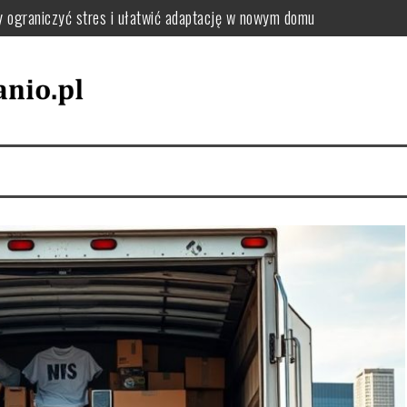
y ograniczyć stres i ułatwić adaptację w nowym domu
: jak uporządkować zmiany adresu i dokumentów krok po kroku
el oraz tekstylia podczas przeprowadzki – praktyczne wskazówki
utki chaosu i jak uniknąć przeciążenia pakowania
jak wybrać sposób, który zminimalizuje stres i koszty
zki, by uniknąć chaosu i dobrze się zorganizować