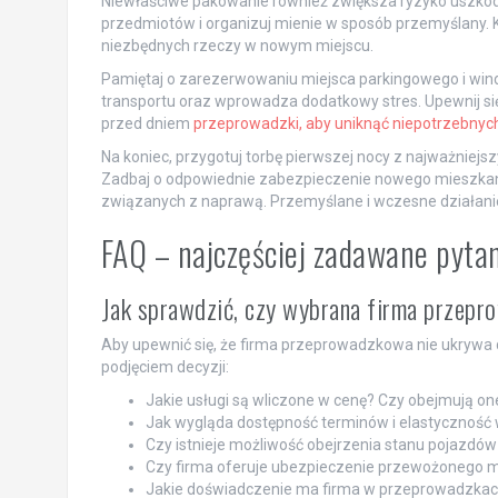
Niewłaściwe pakowanie również zwiększa ryzyko uszkodz
przedmiotów i organizuj mienie w sposób przemyślany.
niezbędnych rzeczy w nowym miejscu.
Pamiętaj o zarezerwowaniu miejsca parkingowego i wind
transportu oraz wprowadza dodatkowy stres. Upewnij się,
przed dniem
przeprowadzki, aby uniknąć niepotrzebnych
Na koniec, przygotuj torbę pierwszej nocy z najważniej
Zadbaj o odpowiednie zabezpieczenie nowego mieszkan
związanych z naprawą. Przemyślane i wczesne działanie
FAQ – najczęściej zadawane pyta
Jak sprawdzić, czy wybrana firma przep
Aby upewnić się, że firma przeprowadzkowa nie ukrywa 
podjęciem decyzji:
Jakie usługi są wliczone w cenę? Czy obejmują 
Jak wygląda dostępność terminów i elastyczność w
Czy istnieje możliwość obejrzenia stanu pojazdó
Czy firma oferuje ubezpieczenie przewożonego mi
Jakie doświadczenie ma firma w przeprowadzkac