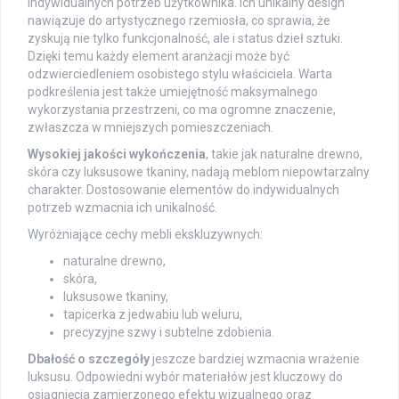
indywidualnych potrzeb użytkownika. Ich unikalny design
nawiązuje do artystycznego rzemiosła, co sprawia, że
zyskują nie tylko funkcjonalność, ale i status dzieł sztuki.
Dzięki temu każdy element aranżacji może być
odzwierciedleniem osobistego stylu właściciela. Warta
podkreślenia jest także umiejętność maksymalnego
wykorzystania przestrzeni, co ma ogromne znaczenie,
zwłaszcza w mniejszych pomieszczeniach.
Wysokiej jakości wykończenia
, takie jak naturalne drewno,
skóra czy luksusowe tkaniny, nadają meblom niepowtarzalny
charakter. Dostosowanie elementów do indywidualnych
potrzeb wzmacnia ich unikalność.
Wyróżniające cechy mebli ekskluzywnych:
naturalne drewno,
skóra,
luksusowe tkaniny,
tapicerka z jedwabiu lub weluru,
precyzyjne szwy i subtelne zdobienia.
Dbałość o szczegóły
jeszcze bardziej wzmacnia wrażenie
luksusu. Odpowiedni wybór materiałów jest kluczowy do
osiągnięcia zamierzonego efektu wizualnego oraz