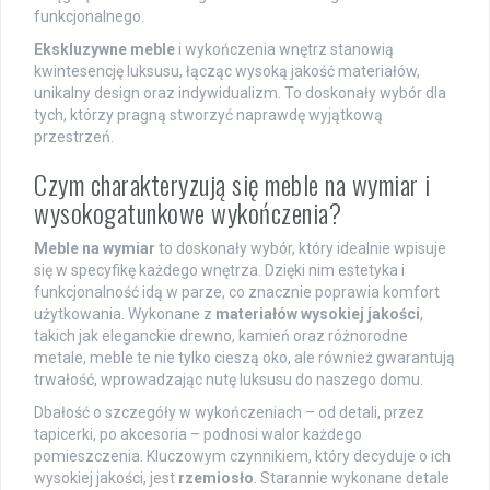
funkcjonalnego.
Ekskluzywne meble
i wykończenia wnętrz stanowią
kwintesencję luksusu, łącząc wysoką jakość materiałów,
unikalny design oraz indywidualizm. To doskonały wybór dla
tych, którzy pragną stworzyć naprawdę wyjątkową
przestrzeń.
Czym charakteryzują się meble na wymiar i
wysokogatunkowe wykończenia?
Meble na wymiar
to doskonały wybór, który idealnie wpisuje
się w specyfikę każdego wnętrza. Dzięki nim estetyka i
funkcjonalność idą w parze, co znacznie poprawia komfort
użytkowania. Wykonane z
materiałów wysokiej jakości
,
takich jak eleganckie drewno, kamień oraz różnorodne
metale, meble te nie tylko cieszą oko, ale również gwarantują
trwałość, wprowadzając nutę luksusu do naszego domu.
Dbałość o szczegóły w wykończeniach – od detali, przez
tapicerki, po akcesoria – podnosi walor każdego
pomieszczenia. Kluczowym czynnikiem, który decyduje o ich
wysokiej jakości, jest
rzemiosło
. Starannie wykonane detale