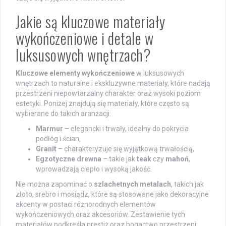
Jakie są kluczowe materiały
wykończeniowe i detale w
luksusowych wnętrzach?
Kluczowe elementy wykończeniowe
w luksusowych
wnętrzach to naturalne i ekskluzywne materiały, które nadają
przestrzeni niepowtarzalny charakter oraz wysoki poziom
estetyki. Poniżej znajdują się materiały, które często są
wybierane do takich aranżacji:
Marmur
– elegancki i trwały, idealny do pokrycia
podłóg i ścian,
Granit
– charakteryzuje się wyjątkową trwałością,
Egzotyczne drewna
– takie jak
teak
czy
mahoń
,
wprowadzają ciepło i wysoką jakość.
Nie można zapominać o
szlachetnych metalach
, takich jak
złoto, srebro i mosiądz, które są stosowane jako dekoracyjne
akcenty w postaci różnorodnych elementów
wykończeniowych oraz akcesoriów. Zestawienie tych
materiałów podkreśla prestiż oraz bogactwo przestrzeni: