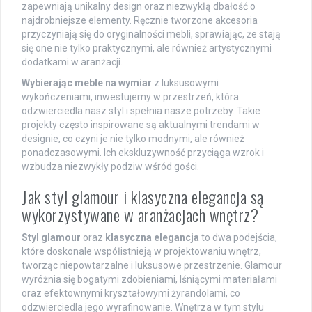
zapewniają unikalny design oraz niezwykłą dbałość o
najdrobniejsze elementy. Ręcznie tworzone akcesoria
przyczyniają się do oryginalności mebli, sprawiając, że stają
się one nie tylko praktycznymi, ale również artystycznymi
dodatkami w aranżacji.
Wybierając meble na wymiar
z luksusowymi
wykończeniami, inwestujemy w przestrzeń, która
odzwierciedla nasz styl i spełnia nasze potrzeby. Takie
projekty często inspirowane są aktualnymi trendami w
designie, co czyni je nie tylko modnymi, ale również
ponadczasowymi. Ich ekskluzywność przyciąga wzrok i
wzbudza niezwykły podziw wśród gości.
Jak styl glamour i klasyczna elegancja są
wykorzystywane w aranżacjach wnętrz?
Styl glamour
oraz
klasyczna elegancja
to dwa podejścia,
które doskonale współistnieją w projektowaniu wnętrz,
tworząc niepowtarzalne i luksusowe przestrzenie. Glamour
wyróżnia się bogatymi zdobieniami, lśniącymi materiałami
oraz efektownymi kryształowymi żyrandolami, co
odzwierciedla jego wyrafinowanie. Wnętrza w tym stylu