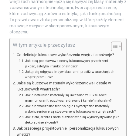
wnętrzach harmonijnie łączą się najwyższej klasy materiały z
zaawansowanymi technologiami, tworząc przestrzenie,
które zachwycają zarówno estetyką, jak i funkcjonalnością.
To prawdziwa sztuka personalizacji, w której każdy element
ma swoje miejsce w skomponowanym, luksusowym
otoczeniu.
W tym artykule przeczytasz
Co definiuje luksusowe wykończenia wnętrz i aranżacje?
Jakie są podstawowe cechy luksusowych przestrzeni –
jakość, estetyka i funkcjonalność?
Jaką rolę odgrywa indywidualizm i prestiż w aranżacjach
wnętrz premium?
Jakie są kluczowe materiały wykończeniowe i detale w
luksusowych wnętrzach?
Jakie naturalne materiały są uważane za luksusowe:
marmur, granit, egzotyczne drewno i kamień naturalny?
Jakie nowoczesne technologie i syntetyczne materiały
wykończeniowe są stosowane w luksusowych wnętrzach?
Jak złoto, srebro i metale szlachetne są wykorzystywane jako
dekoracyjne akcenty?
Jak przebiega projektowanie i personalizacja luksusowych
wnętrz?