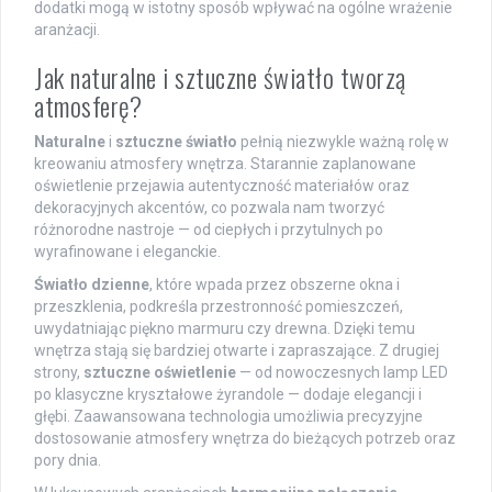
dodatki mogą w istotny sposób wpływać na ogólne wrażenie
aranżacji.
Jak naturalne i sztuczne światło tworzą
atmosferę?
Naturalne
i
sztuczne światło
pełnią niezwykle ważną rolę w
kreowaniu atmosfery wnętrza. Starannie zaplanowane
oświetlenie przejawia autentyczność materiałów oraz
dekoracyjnych akcentów, co pozwala nam tworzyć
różnorodne nastroje — od ciepłych i przytulnych po
wyrafinowane i eleganckie.
Światło dzienne
, które wpada przez obszerne okna i
przeszklenia, podkreśla przestronność pomieszczeń,
uwydatniając piękno marmuru czy drewna. Dzięki temu
wnętrza stają się bardziej otwarte i zapraszające. Z drugiej
strony,
sztuczne oświetlenie
— od nowoczesnych lamp LED
po klasyczne kryształowe żyrandole — dodaje elegancji i
głębi. Zaawansowana technologia umożliwia precyzyjne
dostosowanie atmosfery wnętrza do bieżących potrzeb oraz
pory dnia.