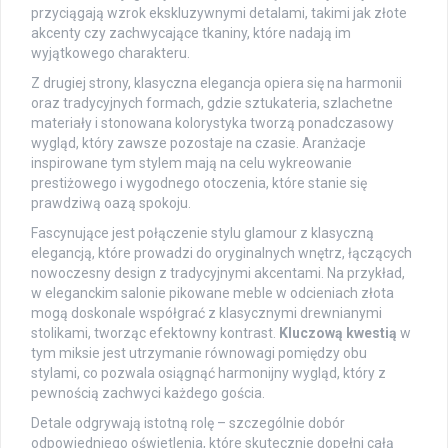
przyciągają wzrok ekskluzywnymi detalami, takimi jak złote
akcenty czy zachwycające tkaniny, które nadają im
wyjątkowego charakteru.
Z drugiej strony, klasyczna elegancja opiera się na harmonii
oraz tradycyjnych formach, gdzie sztukateria, szlachetne
materiały i stonowana kolorystyka tworzą ponadczasowy
wygląd, który zawsze pozostaje na czasie. Aranżacje
inspirowane tym stylem mają na celu wykreowanie
prestiżowego i wygodnego otoczenia, które stanie się
prawdziwą oazą spokoju.
Fascynujące jest połączenie stylu glamour z klasyczną
elegancją, które prowadzi do oryginalnych wnętrz, łączących
nowoczesny design z tradycyjnymi akcentami. Na przykład,
w eleganckim salonie pikowane meble w odcieniach złota
mogą doskonale współgrać z klasycznymi drewnianymi
stolikami, tworząc efektowny kontrast.
Kluczową kwestią
w
tym miksie jest utrzymanie równowagi pomiędzy obu
stylami, co pozwala osiągnąć harmonijny wygląd, który z
pewnością zachwyci każdego gościa.
Detale odgrywają istotną rolę – szczególnie dobór
odpowiedniego oświetlenia, które skutecznie dopełni całą