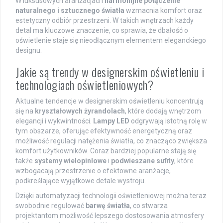
W luksusowych aranżacjach
harmonijne połączenie
naturalnego i sztucznego światła
wzmacnia komfort oraz
estetyczny odbiór przestrzeni. W takich wnętrzach każdy
detal ma kluczowe znaczenie, co sprawia, że dbałość o
oświetlenie staje się nieodłącznym elementem eleganckiego
designu.
Jakie są trendy w designerskim oświetleniu i
technologiach oświetleniowych?
Aktualne tendencje w designerskim oświetleniu koncentrują
się na
kryształowych żyrandolach
, które dodają wnętrzom
elegancji i wykwintności.
Lampy LED
odgrywają istotną rolę w
tym obszarze, oferując efektywność energetyczną oraz
możliwość regulacji natężenia światła, co znacząco zwiększa
komfort użytkowników. Coraz bardziej popularne stają się
także
systemy wielopinlowe
i
podwieszane sufity
, które
wzbogacają przestrzenie o efektowne aranżacje,
podkreślające wyjątkowe detale wystroju.
Dzięki automatyzacji technologii oświetleniowej można teraz
swobodnie regulować
barwę światła
, co stwarza
projektantom możliwość lepszego dostosowania atmosfery