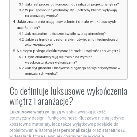
Jaki jest proces od koncepcji do realizacji projektu wnętrza?
W jaki sposób indywidualny styl i potrzeby klienta wpływają
na aranżację wnętrz?
Jakie znaczenie mają oświetlenie i detale w luksusowych
aranżacjach?
Jak naturalne i sztuczne światło tworzą atmosferę?
Jakie są trendy w designerskim oświetleniu i technologiach
oświetleniowych?
Na czym polega ekskluzywność mebli i wykończeń wnętrz?
Czym charakteryzują się meble na wymiar i
wysokogatunkowe wykończenia?
Jak styl glamour i klasyczna elegancja są wykorzystywane w
aranżacjach wnętrz?
Co definiuje luksusowe wykończenia
wnętrz i aranżacje?
Luksusowe wnętrza
łączą w sobie wysoką jakość,
estetyczny design i funkcjonalność. Kluczowe nie są jedynie
kosztowne materiały, lecz także wyjątkowe podejście do
projektowania. Istotna jest
personalizacja
oraz
staranność
w detalach
, które ujawniają charakter właściciela.