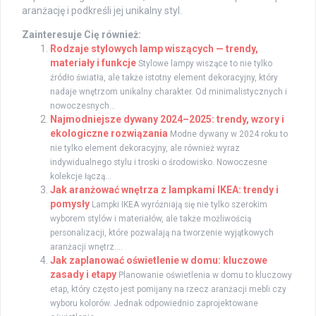
aranżację i podkreśli jej unikalny styl.
Zainteresuje Cię również:
Rodzaje stylowych lamp wiszących — trendy,
materiały i funkcje
Stylowe lampy wiszące to nie tylko
źródło światła, ale także istotny element dekoracyjny, który
nadaje wnętrzom unikalny charakter. Od minimalistycznych i
nowoczesnych...
Najmodniejsze dywany 2024–2025: trendy, wzory i
ekologiczne rozwiązania
Modne dywany w 2024 roku to
nie tylko element dekoracyjny, ale również wyraz
indywidualnego stylu i troski o środowisko. Nowoczesne
kolekcje łączą...
Jak aranżować wnętrza z lampkami IKEA: trendy i
pomysły
Lampki IKEA wyróżniają się nie tylko szerokim
wyborem stylów i materiałów, ale także możliwością
personalizacji, które pozwalają na tworzenie wyjątkowych
aranżacji wnętrz....
Jak zaplanować oświetlenie w domu: kluczowe
zasady i etapy
Planowanie oświetlenia w domu to kluczowy
etap, który często jest pomijany na rzecz aranżacji mebli czy
wyboru kolorów. Jednak odpowiednio zaprojektowane