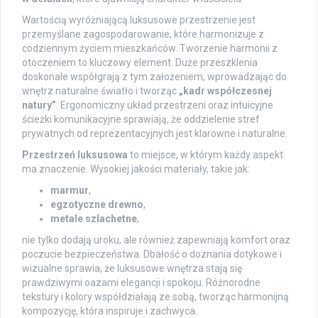
Wartością wyróżniającą luksusowe przestrzenie jest
przemyślane zagospodarowanie, które harmonizuje z
codziennym życiem mieszkańców. Tworzenie harmonii z
otoczeniem to kluczowy element. Duże przeszklenia
doskonale współgrają z tym założeniem, wprowadzając do
wnętrz naturalne światło i tworząc
„kadr współczesnej
natury”
. Ergonomiczny układ przestrzeni oraz intuicyjne
ścieżki komunikacyjne sprawiają, że oddzielenie stref
prywatnych od reprezentacyjnych jest klarowne i naturalne.
Przestrzeń luksusowa
to miejsce, w którym każdy aspekt
ma znaczenie. Wysokiej jakości materiały, takie jak:
marmur
,
egzotyczne drewno
,
metale szlachetne
,
nie tylko dodają uroku, ale również zapewniają komfort oraz
poczucie bezpieczeństwa. Dbałość o doznania dotykowe i
wizualne sprawia, że luksusowe wnętrza stają się
prawdziwymi oazami elegancji i spokoju. Różnorodne
tekstury i kolory współdziałają ze sobą, tworząc harmonijną
kompozycję, która inspiruje i zachwyca.