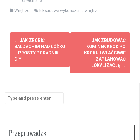
oświetlenie...
Wnętrze
luksusowe wykończenia wnętrz
Post
←
JAK ZROBIĆ
JAK ZBUDOWAĆ
navigation
BALDACHIM NAD ŁÓŻKO
KOMINEK KROK PO
– PROSTY PORADNIK
KROKU I WŁAŚCIWIE
DIY
ZAPLANOWAĆ
LOKALIZACJĘ
→
Search
for:
Przeprowadzki