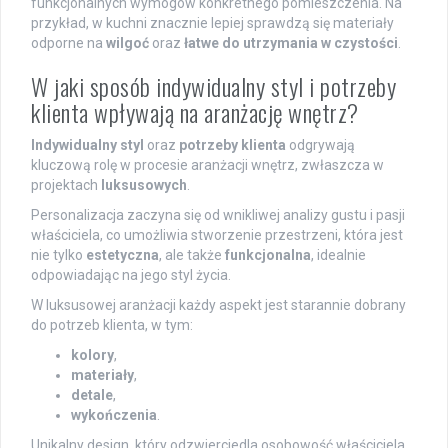
funkcjonalnych wymogów konkretnego pomieszczenia. Na
przykład, w kuchni znacznie lepiej sprawdzą się materiały
odporne na
wilgoć
oraz
łatwe do utrzymania w czystości
.
W jaki sposób indywidualny styl i potrzeby
klienta wpływają na aranżację wnętrz?
Indywidualny styl
oraz
potrzeby klienta
odgrywają
kluczową rolę w procesie aranżacji wnętrz, zwłaszcza w
projektach
luksusowych
.
Personalizacja zaczyna się od wnikliwej analizy gustu i pasji
właściciela, co umożliwia stworzenie przestrzeni, która jest
nie tylko
estetyczna
, ale także
funkcjonalna
, idealnie
odpowiadając na jego styl życia.
W luksusowej aranżacji każdy aspekt jest starannie dobrany
do potrzeb klienta, w tym:
kolory
,
materiały
,
detale
,
wykończenia
.
Unikalny design, który odzwierciedla osobowość właściciela,