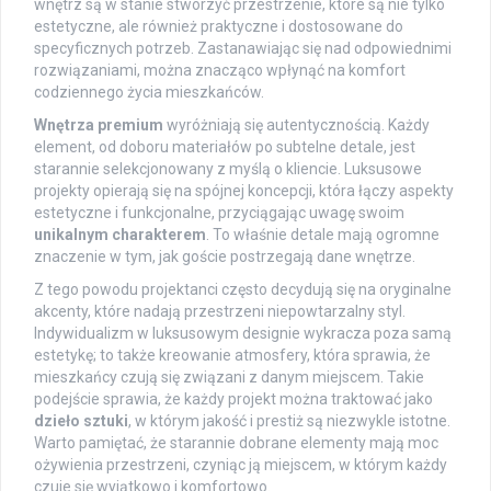
wnętrz są w stanie stworzyć przestrzenie, które są nie tylko
estetyczne, ale również praktyczne i dostosowane do
specyficznych potrzeb. Zastanawiając się nad odpowiednimi
rozwiązaniami, można znacząco wpłynąć na komfort
codziennego życia mieszkańców.
Wnętrza premium
wyróżniają się autentycznością. Każdy
element, od doboru materiałów po subtelne detale, jest
starannie selekcjonowany z myślą o kliencie. Luksusowe
projekty opierają się na spójnej koncepcji, która łączy aspekty
estetyczne i funkcjonalne, przyciągając uwagę swoim
unikalnym charakterem
. To właśnie detale mają ogromne
znaczenie w tym, jak goście postrzegają dane wnętrze.
Z tego powodu projektanci często decydują się na oryginalne
akcenty, które nadają przestrzeni niepowtarzalny styl.
Indywidualizm w luksusowym designie wykracza poza samą
estetykę; to także kreowanie atmosfery, która sprawia, że
mieszkańcy czują się związani z danym miejscem. Takie
podejście sprawia, że każdy projekt można traktować jako
dzieło sztuki
, w którym jakość i prestiż są niezwykle istotne.
Warto pamiętać, że starannie dobrane elementy mają moc
ożywienia przestrzeni, czyniąc ją miejscem, w którym każdy
czuje się wyjątkowo i komfortowo.