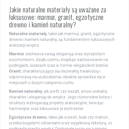
Jakie naturalne materiały są uważane za
luksusowe: marmur, granit, egzotyczne
drewno i kamień naturalny?
Naturalne materiały
, takie jak marmur, granit, egzotyczne
drewno i kamień naturalny, są fundamentem luksusowych
aranżacji wnętrz.
Marmur
zachwyca swoją elegancją oraz wyrazistym
wzornictwem, dzięki czemu znajduje zastosowanie na
podłogach, ścianach oraz w formie eleganckich blatów.
Granit
, charakteryzujący się niezwykłą trwałością i
odpornością na uszkodzenia, idealnie sprawdza się w
miejscach o dużym natężeniu ruchu.
Kamień naturalny
, jak porfir czy bazalt, wnosi unikalny
charakter i elegancję do wnętrz. Jego różnorodne kolory i
struktury wzbogacają projekty aranżacyjne, tworząc
harmonijne oraz luksusowe przestrzenie.
Egzotyczne drewno
, takie jak orzech, teak czy mahoń,
urzeka bogatymi odcieniami oraz wyjątkową teksturą, co
podkreśla prestiż wnętrz. Doskonale łączy się z innymi