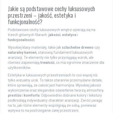
Jakie są podstawowe cechy luksusowych
przestrzeni – jakość, estetyka i
funkcjonalność?
Podstawowe cechy luksusowych wnętrz opierają się na
trzech głównych filarach:
jakości
,
estetyce
i
funkcjonalności
.
Wysokiej klasy materiały, takie jak
szlachetne drewno
czy
naturalny kamień
, stanowią fundament luksusowych
aranżacji. Te elementy nie tylko przyciągają wzrok, ale
również zapewniają
trwałość
, co ma ogromne znaczenie dla
użytkowników.
Estetyka w luksusowych przestrzeniach to coś więcej niż
tylko wizualny urok. To także starannie przemyślane detale,
które sprawiają, że całość jest harmonijna. Wysokiej jakości
wykończenia oraz eleganckie oświetlenie tworzą atmosferę
prestiżu
i
komfortu
. Odpowiednio dobrane kolory i tekstury
podkreślają indywidualny charakter aranżacji. Zwróć uwagę
na to, jak różne elementy współgrają ze sobą, ponieważ
wpływa to na postrzeganie całej przestrzeni.