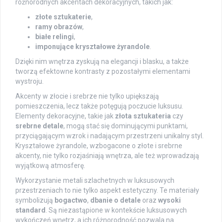
różnorodnych akcentach dekoracyjnych, takich jak:
złote sztukaterie
,
ramy obrazów
,
białe relingi
,
imponujące kryształowe żyrandole
.
Dzięki nim wnętrza zyskują na elegancji i blasku, a także
tworzą efektowne kontrasty z pozostałymi elementami
wystroju.
Akcenty w złocie i srebrze nie tylko upiększają
pomieszczenia, lecz także potęgują poczucie luksusu.
Elementy dekoracyjne, takie jak
złota sztukateria
czy
srebrne detale
, mogą stać się dominującymi punktami,
przyciągającym wzrok i nadającym przestrzeni unikalny styl.
Kryształowe żyrandole, wzbogacone o złote i srebrne
akcenty, nie tylko rozjaśniają wnętrza, ale też wprowadzają
wyjątkową atmosferę.
Wykorzystanie metali szlachetnych w luksusowych
przestrzeniach to nie tylko aspekt estetyczny. Te materiały
symbolizują
bogactwo
,
dbanie o detale
oraz
wysoki
standard
. Są niezastąpione w kontekście luksusowych
wykończeń wnętrz, a ich różnorodność pozwala na