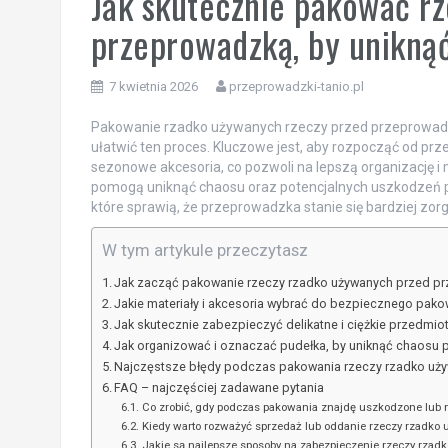
Jak skutecznie pakować r
przeprowadzką, by uniknąć
7 kwietnia 2026
przeprowadzki-tanio.pl
Pakowanie rzadko używanych rzeczy przed przeprowad
ułatwić ten proces. Kluczowe jest, aby rozpocząć od prze
sezonowe akcesoria, co pozwoli na lepszą organizację i 
pomogą uniknąć chaosu oraz potencjalnych uszkodzeń po
które sprawią, że przeprowadzka stanie się bardziej zorg
W tym artykule przeczytasz
Jak zacząć pakowanie rzeczy rzadko używanych przed p
Jakie materiały i akcesoria wybrać do bezpiecznego pako
Jak skutecznie zabezpieczyć delikatne i ciężkie przedmio
Jak organizować i oznaczać pudełka, by uniknąć chaosu
Najczęstsze błędy podczas pakowania rzeczy rzadko używa
FAQ – najczęściej zadawane pytania
Co zrobić, gdy podczas pakowania znajdę uszkodzone lub 
Kiedy warto rozważyć sprzedaż lub oddanie rzeczy rzadko
Jakie są najlepsze sposoby na zabezpieczenie rzeczy rzad