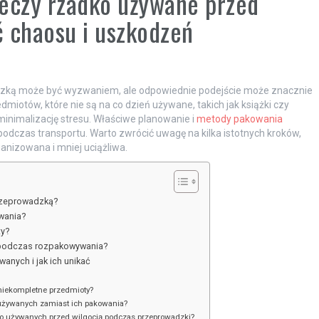
zeczy rzadko używane przed
 chaosu i uszkodzeń
zką może być wyzwaniem, ale odpowiednie podejście może znacznie
dmiotów, które nie są na co dzień używane, takich jak książki czy
minimalizację stresu. Właściwe planowanie i
metody pakowania
dczas transportu. Warto zwrócić uwagę na kilka istotnych kroków,
anizowana i mniej uciążliwa.
rzeprowadzką?
wania?
ty?
 podczas rozpakowywania?
nych i jak ich unikać
niekompletne przedmioty?
 używanych zamiast ich pakowania?
ko używanych przed wilgocią podczas przeprowadzki?