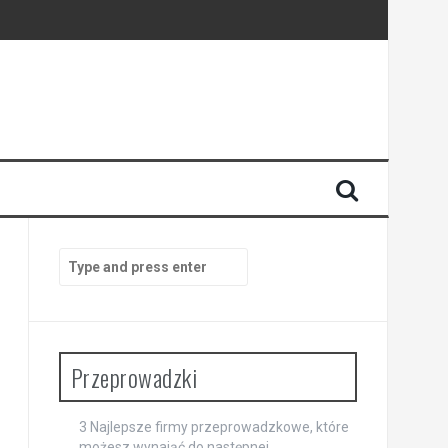
Search
for:
Przeprowadzki
3 Najlepsze firmy przeprowadzkowe, które
możesz wynająć do następnej