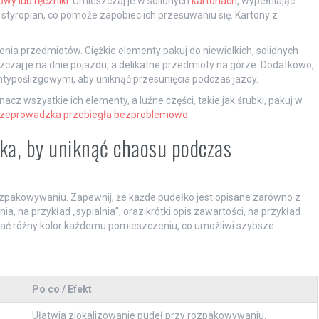
wy lub ręczniki
. Umieszczaj je w solidnych
kartonach
, wypełniając
 styropian, co pomoże zapobiec ich przesuwaniu się. Kartony z
a przedmiotów. Ciężkie elementy pakuj do niewielkich, solidnych
zczaj je na dnie pojazdu, a delikatne przedmioty na górze. Dodatkowo,
ypoślizgowymi, aby uniknąć przesunięcia podczas jazdy.
z wszystkie ich elementy, a luźne części, takie jak śrubki, pakuj w
rzeprowadzka przebiegła bezproblemowo
.
łka, by uniknąć chaosu podczas
ozpakowywaniu. Zapewnij, że każde pudełko jest opisane zarówno z
a, na przykład „sypialnia”, oraz krótki opis zawartości, na przykład
pisać różny kolor każdemu pomieszczeniu, co umożliwi szybsze
Po co / Efekt
Ułatwia zlokalizowanie pudeł przy rozpakowywaniu.