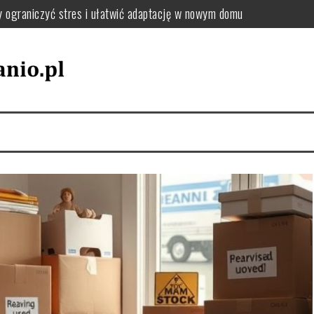
y ograniczyć stres i ułatwić adaptację w nowym domu
: jak uporządkować zmiany adresu i dokumentów krok po kroku
el oraz tekstylia podczas przeprowadzki – praktyczne wskazówki
utki chaosu i jak uniknąć przeciążenia pakowania
jak wybrać sposób, który zminimalizuje stres i koszty
zki, by uniknąć chaosu i dobrze się zorganizować