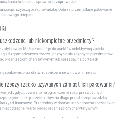
mieszkania to klucz do sprawnej przeprowadzki.
anizację i szybszą przeprowadzkę. Dobrze przemyślane pakowanie
e do nowego miejsca.
nia
 uszkodzone lub niekompletne przedmioty?
 zutylizować. Możesz oddać je do punktów selektywnej zbiórki
egląd zgromadzonych rzeczy i pozbycie się zbędnych przedmiotów.
zać organizacjom charytatywnym lub sprzedać na portalach
j się spakować oraz ułatwi rozpakowanie w nowym miejscu.
ie rzeczy rzadko używanych zamiast ich pakowania?
wanych, gdyż pozwala to na ograniczenie ilości przewożonych
Rozpoczęcie selekcji przedmiotów na długo przed przeprowadzką
e korzyści finansowe. Przedmioty w dobrym stanie można sprzedawać
 ale niepotrzebne, warto oddać organizacjom charytatywnym.