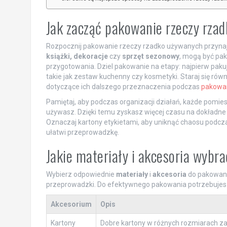
Jak zacząć pakowanie rzeczy rza
Rozpocznij pakowanie rzeczy rzadko używanych przyna
książki, dekoracje
czy
sprzęt sezonowy
, mogą być pa
przygotowania. Dziel pakowanie na etapy: najpierw pakuj
takie jak zestaw kuchenny czy kosmetyki. Staraj się r
dotyczące ich dalszego przeznaczenia podczas
pakowa
Pamiętaj, aby podczas organizacji działań, każde pomies
używasz. Dzięki temu zyskasz więcej czasu na dokładne
Oznaczaj kartony etykietami, aby uniknąć chaosu podc
ułatwi przeprowadzkę.
Jakie materiały i akcesoria wyb
Wybierz odpowiednie
materiały
i
akcesoria
do pakowani
przeprowadzki. Do efektywnego pakowania potrzebujes
Akcesorium
Opis
Kartony
Dobre kartony w różnych rozmiarach zap