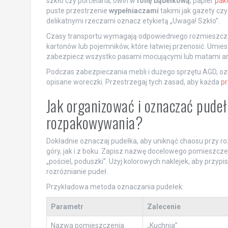
szkło czy porcelana, owiń w
folię bąbelkową
, papier
pako
puste przestrzenie
wypełniaczami
takimi jak gazety czy
delikatnymi rzeczami oznacz etykietą „Uwaga! Szkło”.
Czasy transportu wymagają odpowiedniego rozmieszczeni
kartonów lub pojemników, które łatwiej przenosić. Umies
zabezpiecz wszystko pasami mocującymi lub matami ant
Podczas zabezpieczania mebli i dużego sprzętu AGD, oznac
opisane woreczki. Przestrzegaj tych zasad, aby każda
p
Jak organizować i oznaczać pude
rozpakowywania?
Dokładnie oznaczaj pudełka, aby uniknąć chaosu przy r
góry, jak i z boku. Zapisz nazwę docelowego pomieszczeni
„pościel, poduszki”. Użyj kolorowych naklejek, aby przy
rozróżnianie pudeł.
Przykładowa metoda oznaczania pudełek:
Parametr
Zalecenie
Nazwa pomieszczenia
„Kuchnia”