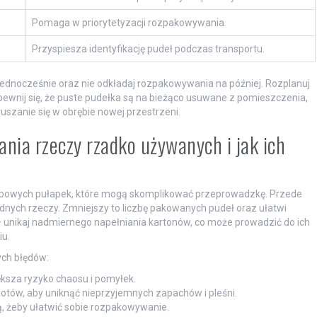
Pomaga w priorytetyzacji rozpakowywania.
Przyspiesza identyfikację pudeł podczas transportu.
 jednocześnie oraz nie odkładaj rozpakowywania na później. Rozplanuj
Upewnij się, że puste pudełka są na bieżąco usuwane z pomieszczenia,
uszanie się w obrębie nowej przestrzeni.
nia rzeczy rzadko używanych i jak ich
ypowych pułapek, które mogą skomplikować przeprowadzkę. Przede
dnych rzeczy. Zmniejszy to liczbę pakowanych pudeł oraz ułatwi
 unikaj nadmiernego napełniania kartonów, co może prowadzić do ich
iu.
ych błędów:
ększa ryzyko chaosu i pomyłek.
otów, aby uniknąć nieprzyjemnych zapachów i pleśni.
ą, żeby ułatwić sobie rozpakowywanie.