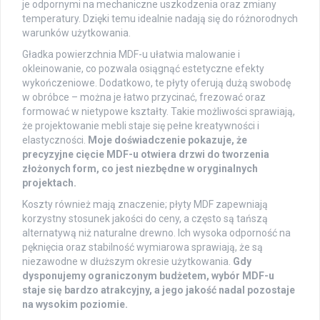
je odpornymi na mechaniczne uszkodzenia oraz zmiany
temperatury. Dzięki temu idealnie nadają się do różnorodnych
warunków użytkowania.
Gładka powierzchnia MDF-u ułatwia malowanie i
okleinowanie, co pozwala osiągnąć estetyczne efekty
wykończeniowe. Dodatkowo, te płyty oferują dużą swobodę
w obróbce – można je łatwo przycinać, frezować oraz
formować w nietypowe kształty. Takie możliwości sprawiają,
że projektowanie mebli staje się pełne kreatywności i
elastyczności.
Moje doświadczenie pokazuje, że
precyzyjne cięcie MDF-u otwiera drzwi do tworzenia
złożonych form, co jest niezbędne w oryginalnych
projektach.
Koszty również mają znaczenie; płyty MDF zapewniają
korzystny stosunek jakości do ceny, a często są tańszą
alternatywą niż naturalne drewno. Ich wysoka odporność na
pęknięcia oraz stabilność wymiarowa sprawiają, że są
niezawodne w dłuższym okresie użytkowania.
Gdy
dysponujemy ograniczonym budżetem, wybór MDF-u
staje się bardzo atrakcyjny, a jego jakość nadal pozostaje
na wysokim poziomie.