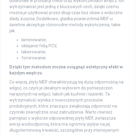
doskonale w produkcji mebli oraz wykończeniach wnętrz. Ich
wytrzymałość jest jedną z kluczowych cech, dzięki czemu
można je użytkować przez długi czas bez obaw o widoczne
ślady zużycia. Dodatkowo, gładka powierzchnia MDF-u
świetnie akceptuje różnorodne metody wykończenia, takie
jak:
laminowanie,
oklejanie folią PCV,
lakierowanie,
fornirowanie.
Dzięki tym metodom można osiągnąć estetyczny efekt w
każdym wnętrzu.
Co więcej, płyty MDF charakteryzują się dużą odpornością na
wilgoć, co czyni je idealnym wyborem do pomieszczeń
narażonych na wilgoć, takich jak kuchnie i łazienki. Ta
wytrzymałość wynika z nowoczesnych procesów
produkcyjnych, które znacząco zwiększają odporność na
czynniki zewnętrzne oraz zabrudzenia. Warto również
pamiętać o wyborze odpowiedniej płyty MDF, zwłaszcza
wersji wodoodpornej, która ma ogromny wpływ na jej
długoterminową trwałość, szczególnie przy intensywnym