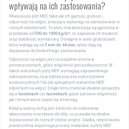
wpływają na ich zastosowania?
Właściwości płyt MDF, takie jak ich gęstość, grubość i
odporność na wilgoć, znacząco wpływają na zastosowanie w
różnych dziedzinach. Te płyty charakteryzują się gęstością w
przedziale od
500 do 1000 kg/m³
, co zapewnia ich trwałość
oraz stabilność wymiarową. Dostępne w wielu grubościach,
które wahają się od
3 mm do 44 mm
, łatwo dają się
dopasować do konkretnego zastosowania.
Odporność na wilgoć jest szczególnie istotna w
pomieszczeniach, gdzie wilgotność jest podwyższona. W
takich warunkach płyty MDF wymagają odpowiedniego
zabezpieczenia, na przykład poprzez wykorzystanie
wodoszczelnych folii lub specjalnych wariantów MDF
odpornych na wilgoć. Dzięki temu materiał idealnie sprawdza
się w
kuchniach
czy
łazienkach
, gdzie zarówno wilgotność,
jak i temperatura często się zmieniają.
Kolejną ważną cechą jest zdolność do malowania,
lakierowania oraz łatwej obróbki, co pozwala na idealne
dopasowanie do różnych stylów wnętrz. Gładka, nieporowata
powierzchnia wspomaga procesy malarskie, a płyty MDF