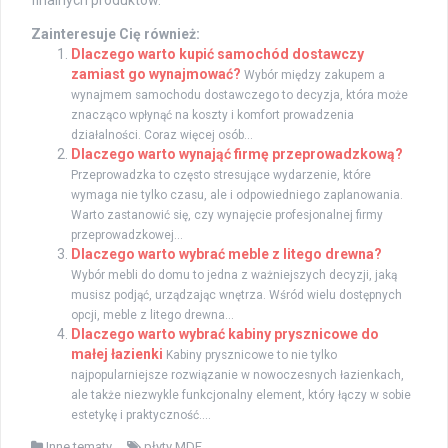
finalnych produktów.
Zainteresuje Cię również:
Dlaczego warto kupić samochód dostawczy
zamiast go wynajmować?
Wybór między zakupem a
wynajmem samochodu dostawczego to decyzja, która może
znacząco wpłynąć na koszty i komfort prowadzenia
działalności. Coraz więcej osób...
Dlaczego warto wynająć firmę przeprowadzkową?
Przeprowadzka to często stresujące wydarzenie, które
wymaga nie tylko czasu, ale i odpowiedniego zaplanowania.
Warto zastanowić się, czy wynajęcie profesjonalnej firmy
przeprowadzkowej...
Dlaczego warto wybrać meble z litego drewna?
Wybór mebli do domu to jedna z ważniejszych decyzji, jaką
musisz podjąć, urządzając wnętrza. Wśród wielu dostępnych
opcji, meble z litego drewna...
Dlaczego warto wybrać kabiny prysznicowe do
małej łazienki
Kabiny prysznicowe to nie tylko
najpopularniejsze rozwiązanie w nowoczesnych łazienkach,
ale także niezwykle funkcjonalny element, który łączy w sobie
estetykę i praktyczność....
Inne tematy
płyty MDF