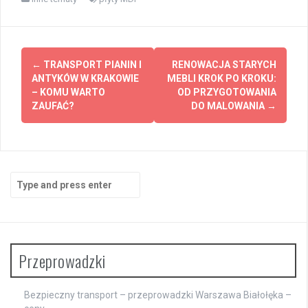
Post
←
TRANSPORT PIANIN I
RENOWACJA STARYCH
navigation
ANTYKÓW W KRAKOWIE
MEBLI KROK PO KROKU:
– KOMU WARTO
OD PRZYGOTOWANIA
ZAUFAĆ?
DO MALOWANIA
→
Search
for:
Przeprowadzki
Bezpieczny transport – przeprowadzki Warszawa Białołęka –