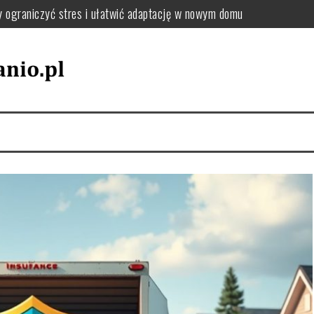
y ograniczyć stres i ułatwić adaptację w nowym domu
: jak uporządkować zmiany adresu i dokumentów krok po kroku
el oraz tekstylia podczas przeprowadzki – praktyczne wskazówki
utki chaosu i jak uniknąć przeciążenia pakowania
jak wybrać sposób, który zminimalizuje stres i koszty
zki, by uniknąć chaosu i dobrze się zorganizować