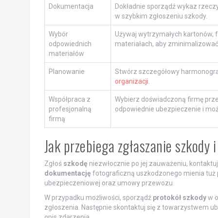
Dokumentacja
Dokładnie sporządź wykaz rzeczy
w szybkim zgłoszeniu szkody.
Wybór
Używaj wytrzymałych kartonów, fo
odpowiednich
materiałach, aby zminimalizować
materiałów
Planowanie
Stwórz szczegółowy harmonogr
organizacji
.
Współpraca z
Wybierz doświadczoną firmę prze
profesjonalną
odpowiednie ubezpieczenie i mo
firmą
Jak przebiega zgłaszanie szkody 
Zgłoś
szkodę
niezwłocznie po jej zauważeniu, kontaktuj
dokumentację
fotograficzną uszkodzonego mienia tuż 
ubezpieczeniowej oraz umowy przewozu.
W przypadku możliwości, sporządź
protokół szkody
w o
zgłoszenia. Następnie skontaktuj się z towarzystwem u
opis zdarzenia.