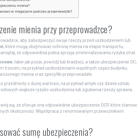
zpieczeniu mienia?
zasowo w magazynie podczas przeprowadzki?
zenie mienia przy przeprowadzce?
rowadzce, aby zabezpieczyć swoje rzeczy przed uszkodzeniem lub
eń
, które mogą obejmować ochronę mienia na etapie transportu,
iętaj, że odpowiednia polisa sprzyja zminimalizowaniu ryzyka strat.
losowe
, takie jak pożar, powódź lub kradzież, a także ubezpieczenie OC,
m trzecim, na przykład uszkodzeniami wspólnych części budynku.
zewożonego mienia oraz specyfiki przeprowadzki.
 przedmioty o dużej wartości, na przykład antyki czy dzieła sztuki.
odowych większe ryzyko uszkodzenia lub zgubienia rzeczy sprawia,
ewnij się, że oferuje ona odpowiednie ubezpieczenie OCP, które stanowi
nych okoliczności. Współpraca z renomowanym przewoźnikiem
.
tosować sumę ubezpieczenia?