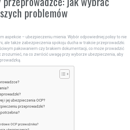
y przeprowadzce: jak wybrać
stszych problemów
aspekcie – ubezpieczeniu mienia. Wybór odpowiedniej polisy to nie
i, ale także zabezpieczenia spokoju ducha w trakcie przeprowadzki.
łaściwym pakowaniem czy brakiem dokumentacji, co może prowadzić
zrozumieć, na co zwrócić uwagę przy wyborze ubezpieczenia, aby
eprowadzką.
eprowadzce?
enia?
zeprowadzki?
j i jej ubezpieczenia OCP?
zpieczeniu przeprowadzki?
t potrzebna?
dardowe OCP przewoźnika?
ania ubezpieczenia?