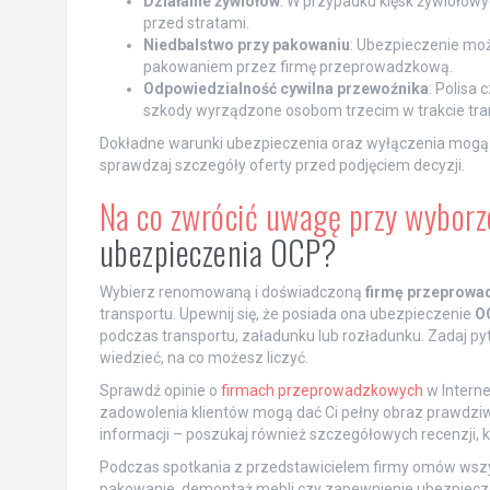
Działanie żywiołów
: W przypadku klęsk żywiołowy
przed stratami.
Niedbalstwo przy pakowaniu
: Ubezpieczenie mo
pakowaniem przez firmę przeprowadzkową.
Odpowiedzialność cywilna przewoźnika
: Polisa
szkody wyrządzone osobom trzecim w trakcie tra
Dokładne warunki ubezpieczenia oraz wyłączenia mogą s
sprawdzaj szczegóły oferty przed podjęciem decyzji.
Na co zwrócić uwagę przy wyborz
ubezpieczenia OCP?
Wybierz renomowaną i doświadczoną
firmę przeprow
transportu. Upewnij się, że posiada ona ubezpieczenie
O
podczas transportu, załadunku lub rozładunku. Zadaj py
wiedzieć, na co możesz liczyć.
Sprawdź opinie o
firmach przeprowadzkowych
w Interne
zadowolenia klientów mogą dać Ci pełny obraz prawdziwy
informacji – poszukaj również szczegółowych recenzji,
Podczas spotkania z przedstawicielem firmy omów wszys
pakowanie, demontaż mebli czy zapewnienie ubezpieczenia