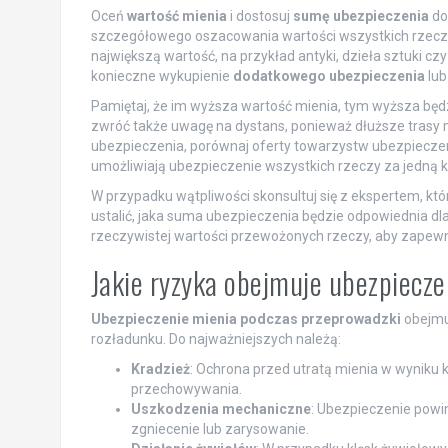
Oceń
wartość mienia
i dostosuj
sumę ubezpieczenia
do
szczegółowego oszacowania wartości wszystkich rzeczy,
największą wartość, na przykład antyki, dzieła sztuki czy
konieczne wykupienie
dodatkowego ubezpieczenia
lub
Pamiętaj, że im wyższa wartość mienia, tym wyższa bę
zwróć także uwagę na dystans, ponieważ dłuższe trasy 
ubezpieczenia, porównaj oferty towarzystw ubezpiecze
umożliwiają ubezpieczenie wszystkich rzeczy za jedną k
W przypadku wątpliwości skonsultuj się z ekspertem, k
ustalić, jaka suma ubezpieczenia będzie odpowiednia dl
rzeczywistej wartości przewożonych rzeczy, aby zapewn
Jakie ryzyka obejmuje ubezpiecz
Ubezpieczenie mienia podczas przeprowadzki
obejmuj
rozładunku. Do najważniejszych należą:
Kradzież
: Ochrona przed utratą mienia w wyniku 
przechowywania.
Uszkodzenia mechaniczne
: Ubezpieczenie powi
zgniecenie lub zarysowanie.