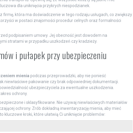
luczowa dla uniknięcia przykrych niespodzianek.
irmę, która ma doświadczenie w tego rodzaju usługach, co zwiększy
orzyści w postaci znajomości procedur celnych oraz formalności
 przed podpisaniem umowy. Jej obecność jest dowodem na
wymi stratami w przypadku uszkodzeń czy kradzieży.
emów i pułapek przy ubezpieczeniu
czeniem mienia
podczas przeprowadzki, aby nie ponieść
e jak niewłaściwe pakowanie czy brak odpowiedniej dokumentacji.
powiedzialność ubezpieczyciela za ewentualne uszkodzenia.
akres ochrony.
bezpieczone i sklasyfikowane. Nie używaj niewłaściwych materiałów
ającej ochrony. Zrób dokładną inwentaryzację mienia, aby mieć
o kluczowe kroki, które ułatwią Ci uniknięcie problemów: