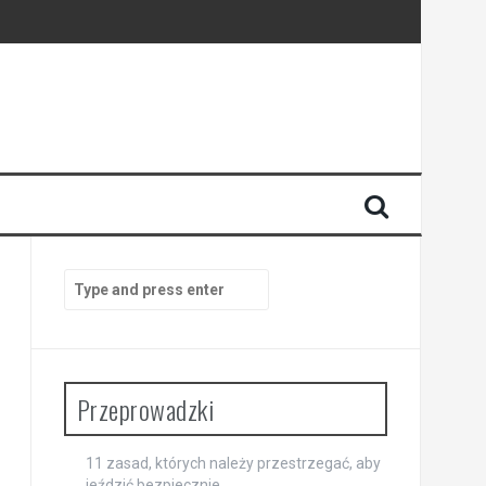
Search
for:
Przeprowadzki
11 zasad, których należy przestrzegać, aby
jeździć bezpiecznie