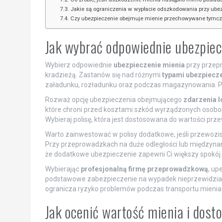
Jakie są ograniczenia w wypłacie odszkodowania przy ube
Czy ubezpieczenie obejmuje mienie przechowywane tymc
Jak wybrać odpowiednie ubezpiec
Wybierz odpowiednie
ubezpieczenie mienia
przy przep
kradzieżą. Zastanów się nad różnymi
typami ubezpiecz
załadunku, rozładunku oraz podczas magazynowania. Pam
Rozważ opcję ubezpieczenia obejmującego
zdarzenia 
które chroni przed kosztami szkód wyrządzonych osobo
Wybieraj polisę, która jest dostosowana do wartości pr
Warto zainwestować w polisy dodatkowe, jeśli przewozisz
Przy przeprowadzkach na duże odległości lub międzynar
że dodatkowe ubezpieczenie zapewni Ci większy spokój.
Wybierając
profesjonalną firmę przeprowadzkową
, up
podstawowe zabezpieczenie na wypadek nieprzewidzia
ogranicza ryzyko problemów podczas transportu mienia
Jak ocenić wartość mienia i dos