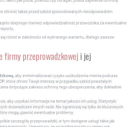
ch, takich jak pożar, powódź czy huragan, polisa zapewnia ochronę
że chronić także przed szkód spowodowanych nieodpowiednim
 często obejmuje również odpowiedzialność przewoźnika za ewentualne
nsportu.
ię różnić w zależności od wybranego wariantu, dlatego zawsze
e firmy przeprowadzkowej
i jej
adzkową
, aby zminimalizować ryzyko uszkodzenia mienia podczas
CP
, które chroni Twoje interesy w przypadku szkód powstałych
tania dotyczące zakresu ochrony tego ubezpieczenia, aby dokładnie
cie, aby uzyskać informacje na temat jakości ich usług. Statystyki
ch doświadczeń innych osób. Nie ograniczaj się tylko do kluczowych
 które mogą ujawnić ewentualne problemy.
tkie szczegóły przeprowadzki, w tym dostępne usługi takie jak
 transportu. Upewnij się, że wszystkie koszty są jasne i nie