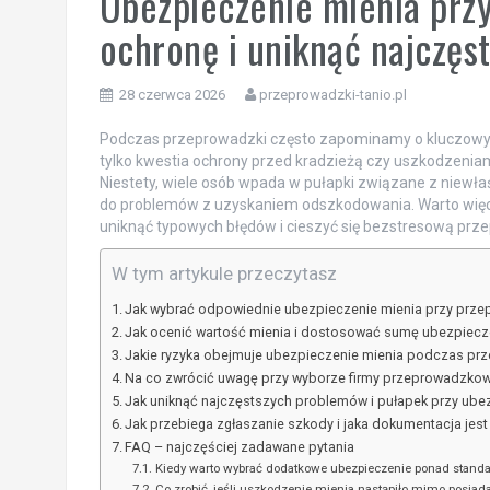
Ubezpieczenie mienia prz
ochronę i uniknąć najczę
28 czerwca 2026
przeprowadzki-tanio.pl
Podczas przeprowadzki często zapominamy o kluczowym 
tylko kwestia ochrony przed kradzieżą czy uszkodzeniam
Niestety, wiele osób wpada w pułapki związane z niew
do problemów z uzyskaniem odszkodowania. Warto więc 
uniknąć typowych błędów i cieszyć się bezstresową prz
W tym artykule przeczytasz
Jak wybrać odpowiednie ubezpieczenie mienia przy prz
Jak ocenić wartość mienia i dostosować sumę ubezpiecz
Jakie ryzyka obejmuje ubezpieczenie mienia podczas pr
Na co zwrócić uwagę przy wyborze firmy przeprowadzkowe
Jak uniknąć najczęstszych problemów i pułapek przy ube
Jak przebiega zgłaszanie szkody i jaka dokumentacja jes
FAQ – najczęściej zadawane pytania
Kiedy warto wybrać dodatkowe ubezpieczenie ponad stan
Co zrobić, jeśli uszkodzenie mienia nastąpiło mimo posiad