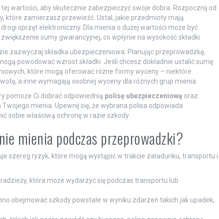
 tej wartości, aby skutecznie zabezpieczyć swoje dobra. Rozpocznij od
 które zamierzasz przewieźć. Ustal, jakie przedmioty mają
 drogi sprzęt elektroniczny. Dla mienia o dużej wartości może być
 zwiększenie sumy gwarancyjnej, co wpłynie na wysokość składki.
dzie zazwyczaj składka ubezpieczeniowa. Planując przeprowadzkę,
mogą powodować wzrost składki. Jeśli chcesz dokładnie ustalić sumę
niowych, które mogą oferować różne formy wyceny – niektóre
wotę, a inne wymagają osobnej wyceny dla różnych grup mienia.
tóry pomoże Ci dobrać odpowiednią
polisę ubezpieczeniową
oraz
a Twojego mienia. Upewnij się, że wybrana polisa odpowiada
ić sobie właściwą ochronę w razie szkody.
enie mienia podczas przeprowadzki?
e szereg ryzyk, które mogą wystąpić w trakcie załadunku, transportu i
kradzieży, która może wydarzyć się podczas transportu lub
nno obejmować szkody powstałe w wyniku zdarzeń takich jak upadek,