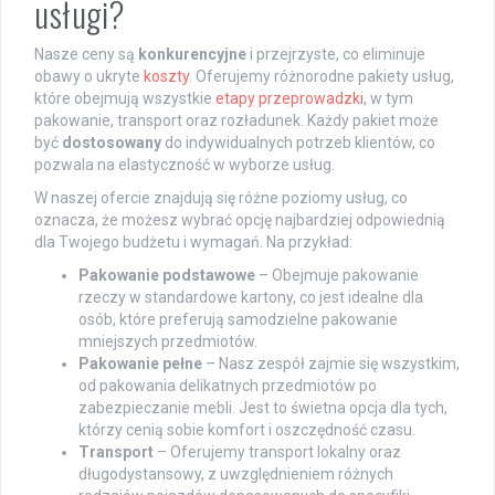
usługi?
Nasze ceny są
konkurencyjne
i przejrzyste, co eliminuje
obawy o ukryte
koszty
. Oferujemy różnorodne pakiety usług,
które obejmują wszystkie
etapy przeprowadzki
, w tym
pakowanie, transport oraz rozładunek. Każdy pakiet może
być
dostosowany
do indywidualnych potrzeb klientów, co
pozwala na elastyczność w wyborze usług.
W naszej ofercie znajdują się różne poziomy usług, co
oznacza, że możesz wybrać opcję najbardziej odpowiednią
dla Twojego budżetu i wymagań. Na przykład:
Pakowanie podstawowe
– Obejmuje pakowanie
rzeczy w standardowe kartony, co jest idealne dla
osób, które preferują samodzielne pakowanie
mniejszych przedmiotów.
Pakowanie pełne
– Nasz zespół zajmie się wszystkim,
od pakowania delikatnych przedmiotów po
zabezpieczanie mebli. Jest to świetna opcja dla tych,
którzy cenią sobie komfort i oszczędność czasu.
Transport
– Oferujemy transport lokalny oraz
długodystansowy, z uwzględnieniem różnych