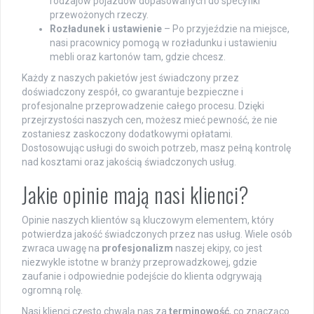
rodzajów pojazdów dopasowanych do specyfiki
przewożonych rzeczy.
Rozładunek i ustawienie
– Po przyjeździe na miejsce,
nasi pracownicy pomogą w rozładunku i ustawieniu
mebli oraz kartonów tam, gdzie chcesz.
Każdy z naszych pakietów jest świadczony przez
doświadczony zespół, co gwarantuje bezpieczne i
profesjonalne przeprowadzenie całego procesu. Dzięki
przejrzystości naszych cen, możesz mieć pewność, że nie
zostaniesz zaskoczony dodatkowymi opłatami.
Dostosowując usługi do swoich potrzeb, masz pełną kontrolę
nad kosztami oraz jakością świadczonych usług.
Jakie opinie mają nasi klienci?
Opinie naszych klientów są kluczowym elementem, który
potwierdza jakość świadczonych przez nas usług. Wiele osób
zwraca uwagę na
profesjonalizm
naszej ekipy, co jest
niezwykle istotne w branży przeprowadzkowej, gdzie
zaufanie i odpowiednie podejście do klienta odgrywają
ogromną rolę.
Nasi klienci często chwalą nas za
terminowość
, co znacząco