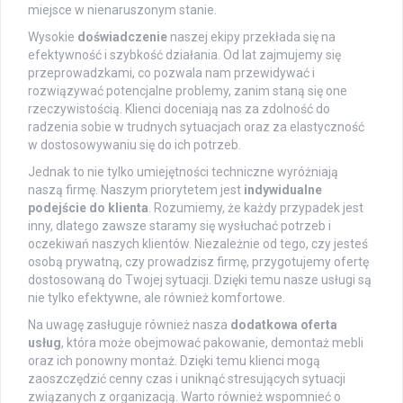
miejsce w nienaruszonym stanie.
Wysokie
doświadczenie
naszej ekipy przekłada się na
efektywność i szybkość działania. Od lat zajmujemy się
przeprowadzkami, co pozwala nam przewidywać i
rozwiązywać potencjalne problemy, zanim staną się one
rzeczywistością. Klienci doceniają nas za zdolność do
radzenia sobie w trudnych sytuacjach oraz za elastyczność
w dostosowywaniu się do ich potrzeb.
Jednak to nie tylko umiejętności techniczne wyróżniają
naszą firmę. Naszym priorytetem jest
indywidualne
podejście do klienta
. Rozumiemy, że każdy przypadek jest
inny, dlatego zawsze staramy się wysłuchać potrzeb i
oczekiwań naszych klientów. Niezależnie od tego, czy jesteś
osobą prywatną, czy prowadzisz firmę, przygotujemy ofertę
dostosowaną do Twojej sytuacji. Dzięki temu nasze usługi są
nie tylko efektywne, ale również komfortowe.
Na uwagę zasługuje również nasza
dodatkowa oferta
usług
, która może obejmować pakowanie, demontaż mebli
oraz ich ponowny montaż. Dzięki temu klienci mogą
zaoszczędzić cenny czas i uniknąć stresujących sytuacji
związanych z organizacją. Warto również wspomnieć o