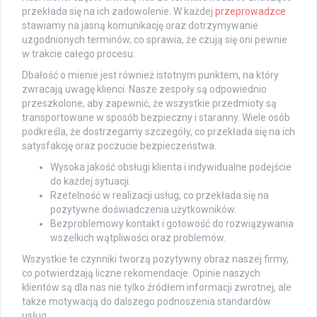
przekłada się na ich zadowolenie. W każdej
przeprowadzce
stawiamy na jasną komunikację oraz dotrzymywanie
uzgodnionych terminów, co sprawia, że czują się oni pewnie
w trakcie całego procesu.
Dbałość o mienie jest również istotnym punktem, na który
zwracają uwagę klienci. Nasze zespoły są odpowiednio
przeszkolone, aby zapewnić, że wszystkie przedmioty są
transportowane w sposób bezpieczny i staranny. Wiele osób
podkreśla, że dostrzegamy szczegóły, co przekłada się na ich
satysfakcję oraz poczucie bezpieczeństwa.
Wysoka jakość obsługi klienta i indywidualne podejście
do każdej sytuacji.
Rzetelność w realizacji usług, co przekłada się na
pozytywne doświadczenia użytkowników.
Bezproblemowy kontakt i gotowość do rozwiązywania
wszelkich wątpliwości oraz problemów.
Wszystkie te czynniki tworzą pozytywny obraz naszej firmy,
co potwierdzają liczne rekomendacje. Opinie naszych
klientów są dla nas nie tylko źródłem informacji zwrotnej, ale
także motywacją do dalszego podnoszenia standardów
usług.