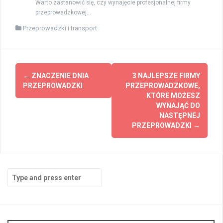
Warto zastanowić się, czy wynajęcie profesjonalnej firmy
przeprowadzkowej...
Przeprowadzki i transport
Post
←
ZNACZENIE DNIA
3 NAJLEPSZE FIRMY
navigation
PRZEPROWADZKI
PRZEPROWADZKOWE,
KTÓRE MOŻESZ
WYNAJĄĆ DO
NASTĘPNEJ
PRZEPROWADZKI
→
Search
for: