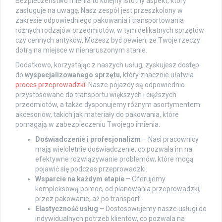
Bezpieczeństwo mienia to kolejny istotny aspekt, który
zasługuje na uwagę. Nasz zespół jest przeszkolony w
zakresie odpowiedniego pakowania i transportowania
różnych rodzajów przedmiotów, w tym delikatnych sprzętów
czy cennych antyków. Możesz być pewien, że Twoje rzeczy
dotrą na miejsce w nienaruszonym stanie.
Dodatkowo, korzystając z naszych usług, zyskujesz dostęp
do
wyspecjalizowanego sprzętu
, który znacznie ułatwia
proces przeprowadzki
. Nasze pojazdy są odpowiednio
przystosowane do transportu większych i cięższych
przedmiotów, a także dysponujemy różnym asortymentem
akcesoriów, takich jak materiały do pakowania, które
pomagają w zabezpieczeniu Twojego imienia.
Doświadczenie i profesjonalizm
– Nasi pracownicy
mają wieloletnie doświadczenie, co pozwala im na
efektywne rozwiązywanie problemów, które mogą
pojawić się podczas przeprowadzki.
Wsparcie na każdym etapie
– Oferujemy
kompleksową pomoc, od planowania przeprowadzki,
przez pakowanie, aż po transport.
Elastyczność usług
– Dostosowujemy nasze usługi do
indywidualnych potrzeb klientów, co pozwala na