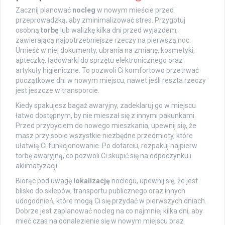
Zacznij planować
nocleg
w nowym mieście przed
przeprowadzką, aby zminimalizować stres. Przygotuj
osobną
torbę
lub walizkę kilka dni przed wyjazdem,
zawierającą najpotrzebniejsze rzeczy na pierwszą noc.
Umieść w niej dokumenty, ubrania na zmianę, kosmetyki,
apteczkę, ładowarki do sprzętu elektronicznego oraz
artykuły higieniczne. To pozwoli Ci komfortowo przetrwać
początkowe dni w nowym miejscu, nawet jeśli reszta rzeczy
jest jeszcze w transporcie.
Kiedy spakujesz bagaż awaryjny, zadeklaruj go w miejscu
łatwo dostępnym, by nie mieszał się z innymi pakunkami.
Przed przybyciem do nowego mieszkania, upewnij się, że
masz przy sobie wszystkie niezbędne przedmioty, które
ułatwią Ci funkcjonowanie. Po dotarciu, rozpakuj najpierw
torbę awaryjną, co pozwoli Ci skupić się na odpoczynku i
aklimatyzacji.
Biorąc pod uwagę
lokalizację
noclegu, upewnij się, że jest
blisko do sklepów, transportu publicznego oraz innych
udogodnień, które mogą Ci się przydać w pierwszych dniach.
Dobrze jest zaplanować nocleg na co najmniej kilka dni, aby
mieć czas na odnalezienie się w nowym miejscu oraz