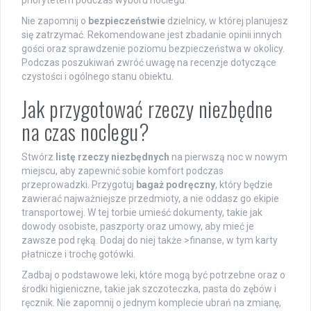
priorytetem podczas wyboru noclegu.
Nie zapomnij o
bezpieczeństwie
dzielnicy, w której planujesz
się zatrzymać. Rekomendowane jest zbadanie opinii innych
gości oraz sprawdzenie poziomu bezpieczeństwa w okolicy.
Podczas poszukiwań zwróć uwagę na recenzje dotyczące
czystości i ogólnego stanu obiektu.
Jak przygotować rzeczy niezbędne
na czas noclegu?
Stwórz
listę rzeczy niezbędnych
na pierwszą noc w nowym
miejscu, aby zapewnić sobie komfort podczas
przeprowadzki. Przygotuj
bagaż podręczny
, który będzie
zawierać najważniejsze przedmioty, a nie oddasz go ekipie
transportowej. W tej torbie umieść dokumenty, takie jak
dowody osobiste, paszporty oraz umowy, aby mieć je
zawsze pod ręką. Dodaj do niej także >finanse, w tym karty
płatnicze i trochę gotówki.
Zadbaj o podstawowe leki, które mogą być potrzebne oraz o
środki higieniczne, takie jak szczoteczka, pasta do zębów i
ręcznik. Nie zapomnij o jednym komplecie ubrań na zmianę,