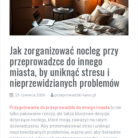
Jak zorganizować nocleg przy
przeprowadzce do innego
miasta, by uniknąć stresu i
nieprzewidzianych problemów
23 czerwca 2026
przeprowadzki-tanio.pl
Przygotowanie do przeprowadzki do innego miasta
to nie
tylko pakowanie rzeczy, ale także kluczowe decyzje
dotyczące noclegu, które mogą zaważyć na całym
doświadczeniu. Aby zminimalizować stres i uniknąć
nieprzewidzianych problemów, ważne jest, aby dokładnie