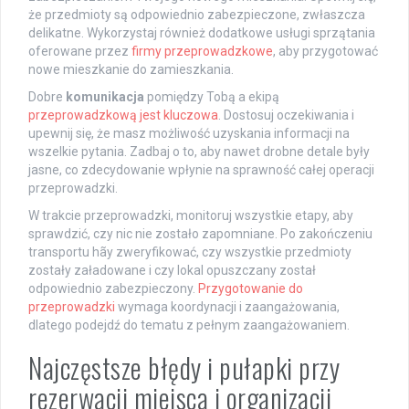
że przedmioty są odpowiednio zabezpieczone, zwłaszcza
delikatne. Wykorzystaj również dodatkowe usługi sprzątania
oferowane przez
firmy przeprowadzkowe
, aby przygotować
nowe mieszkanie do zamieszkania.
Dobre
komunikacja
pomiędzy Tobą a ekipą
przeprowadzkową jest kluczowa
. Dostosuj oczekiwania i
upewnij się, że masz możliwość uzyskania informacji na
wszelkie pytania. Zadbaj o to, aby nawet drobne detale były
jasne, co zdecydowanie wpłynie na sprawność całej operacji
przeprowadzki.
W trakcie przeprowadzki, monitoruj wszystkie etapy, aby
sprawdzić, czy nic nie zostało zapomniane. Po zakończeniu
transportu hãy zweryfikować, czy wszystkie przedmioty
zostały załadowane i czy lokal opuszczany został
odpowiednio zabezpieczony.
Przygotowanie do
przeprowadzki
wymaga koordynacji i zaangażowania,
dlatego podejdź do tematu z pełnym zaangażowaniem.
Najczęstsze błędy i pułapki przy
rezerwacji miejsca i organizacji