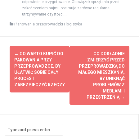
odpowiednie przygotowanie. Obowiązek sprzątania przed
zakończeniem najmu obejmuje zarówno regularne
utrzymywanie czystości,...
Planowanie przeprowadzki i logistyka
Post
←
CO WARTO KUPIĆ DO
CO DOKŁADNIE
navigation
PAKOWANIA PRZY
ZMIERZYĆ PRZED
PRZEPROWADZCE, BY
PRZEPROWADZKĄ DO
UŁATWIĆ SOBIE CAŁY
MAŁEGO MIESZKANIA,
PROCES I
BY UNIKNĄĆ
ZABEZPIECZYĆ RZECZY
PROBLEMÓW Z
MEBLAMI I
PRZESTRZENIĄ
→
Search
for: