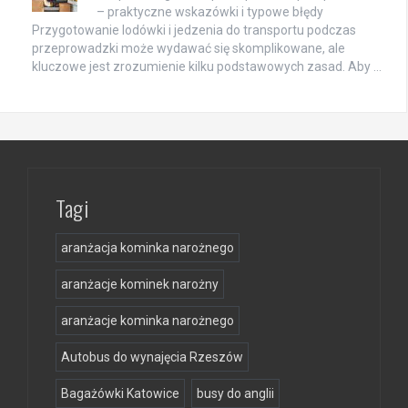
– praktyczne wskazówki i typowe błędy
Przygotowanie lodówki i jedzenia do transportu podczas
przeprowadzki może wydawać się skomplikowane, ale
kluczowe jest zrozumienie kilku podstawowych zasad. Aby …
Tagi
aranżacja kominka narożnego
aranżacje kominek narożny
aranżacje kominka narożnego
Autobus do wynajęcia Rzeszów
Bagażówki Katowice
busy do anglii