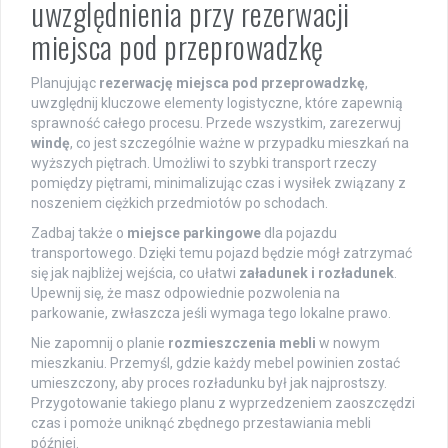
uwzględnienia przy rezerwacji
miejsca pod przeprowadzkę
Planujując
rezerwację miejsca pod przeprowadzkę
,
uwzględnij kluczowe elementy logistyczne, które zapewnią
sprawność całego procesu. Przede wszystkim, zarezerwuj
windę
, co jest szczególnie ważne w przypadku mieszkań na
wyższych piętrach. Umożliwi to szybki transport rzeczy
pomiędzy piętrami, minimalizując czas i wysiłek związany z
noszeniem ciężkich przedmiotów po schodach.
Zadbaj także o
miejsce parkingowe
dla pojazdu
transportowego. Dzięki temu pojazd będzie mógł zatrzymać
się jak najbliżej wejścia, co ułatwi
załadunek i rozładunek
.
Upewnij się, że masz odpowiednie pozwolenia na
parkowanie, zwłaszcza jeśli wymaga tego lokalne prawo.
Nie zapomnij o planie
rozmieszczenia mebli
w nowym
mieszkaniu. Przemyśl, gdzie każdy mebel powinien zostać
umieszczony, aby proces rozładunku był jak najprostszy.
Przygotowanie takiego planu z wyprzedzeniem zaoszczędzi
czas i pomoże uniknąć zbędnego przestawiania mebli
później.