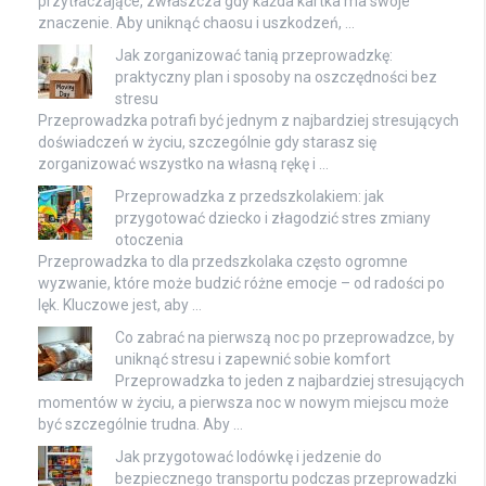
przytłaczające, zwłaszcza gdy każda kartka ma swoje
znaczenie. Aby uniknąć chaosu i uszkodzeń, …
Jak zorganizować tanią przeprowadzkę:
praktyczny plan i sposoby na oszczędności bez
stresu
Przeprowadzka potrafi być jednym z najbardziej stresujących
doświadczeń w życiu, szczególnie gdy starasz się
zorganizować wszystko na własną rękę i …
Przeprowadzka z przedszkolakiem: jak
przygotować dziecko i złagodzić stres zmiany
otoczenia
Przeprowadzka to dla przedszkolaka często ogromne
wyzwanie, które może budzić różne emocje – od radości po
lęk. Kluczowe jest, aby …
Co zabrać na pierwszą noc po przeprowadzce, by
uniknąć stresu i zapewnić sobie komfort
Przeprowadzka to jeden z najbardziej stresujących
momentów w życiu, a pierwsza noc w nowym miejscu może
być szczególnie trudna. Aby …
Jak przygotować lodówkę i jedzenie do
bezpiecznego transportu podczas przeprowadzki