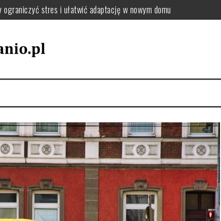
: jak uporządkować zmiany adresu i dokumentów krok po kroku
el oraz tekstylia podczas przeprowadzki – praktyczne wskazówki
utki chaosu i jak uniknąć przeciążenia pakowania
jak wybrać sposób, który zminimalizuje stres i koszty
zki, by uniknąć chaosu i dobrze się zorganizować