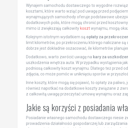
Wynajem samochodu dostawczego to wygodne rozwiązani
kosztami, które warto wziąć pod uwagę przed podjęciem 
wynajmujących samochody oferuje podstawowe ubezpiecz
dodatkowych polis, które mogą chronić przed kosztowny
mimo iż zwiększają całkowity
koszt
wynajmu, mogą okaza
Kolejnym istotnym wydatkiem są
opłaty za przekroczen
limit kilometrów, po przekroczeniu którego naliczane s
dobrze jest dokładnie oszacować, ile kilometrów planuj
Dodatkowo, warto zwrócić uwagę na
kary za uszkodzen
uszkodzenia wnętrza auta. W przypadku wystąpienia jak
podniosą całkowity koszt wynajmu. Dlatego też przed odb
zdjęcia, co może pomóc w uniknięciu sporów w przyszłoś
Inne koszty, które mogą się pojawić, to opłaty za paliw
również napotkać na dodatkowe koszty związane z zwr
z całkowitą uwagę przeczytać umowę wynajmu oraz zapy
Jakie są korzyści z posiadania 
Posiadanie własnego samochodu dostawczego niesie ze 
prowadzenia działalności gospodarczej lub zarządzani