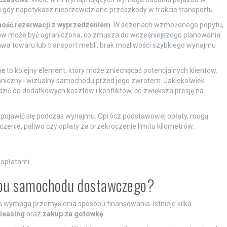
 gdy napotykasz nieprzewidziane przeszkody w trakcie transportu.
ość rezerwacji z wyprzedzeniem
. W sezonach wzmożonego popytu,
dów może być ograniczona, co zmusza do wcześniejszego planowania.
tawa towaru lub transport mebli, brak możliwości szybkiego wynajmu
ie
to kolejny element, który może zniechęcać potencjalnych klientów.
niczny i wizualny samochodu przed jego zwrotem. Jakiekolwiek
zić do dodatkowych kosztów i konfliktów, co zwiększa presję na
ą pojawić się podczas wynajmu. Oprócz podstawowej opłaty, mogą
zenie, paliwo czy opłaty za przekroczenie limitu kilometrów.
opłatami.
kupu samochodu dostawczego?
 wymaga przemyślenia sposobu finansowania. Istnieje kilka
leasing
oraz
zakup za gotówkę
.