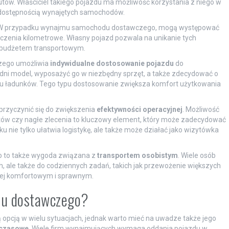
utów. Właściciel takiego pojazdu ma możliwość korzystania z niego w
dostępnością wynajętych samochodów.
 W przypadku wynajmu samochodu dostawczego, mogą występować
iczenia kilometrowe. Własny pojazd pozwala na unikanie tych
d budżetem transportowym.
zego umożliwia
indywidualne dostosowanie pojazdu
do
dni model, wyposażyć go w niezbędny sprzęt, a także zdecydować o
rtu ładunków. Tego typu dostosowanie zwiększa komfort użytkowania
rzyczynić się do zwiększenia
efektywności operacyjnej
. Możliwość
ntów czy nagłe zlecenia to kluczowy element, który może zadecydować
nie tylko ułatwia logistykę, ale także może działać jako wizytówka
 to także wygoda związana z
transportem osobistym
. Wiele osób
h, ale także do codziennych zadań, takich jak przewożenie większych
ziej komfortowym i sprawnym.
du dostawczego?
cją w wielu sytuacjach, jednak warto mieć na uwadze także jego
 czasowe
. Wiele firm wynajmujących wymaga oddania pojazdu w