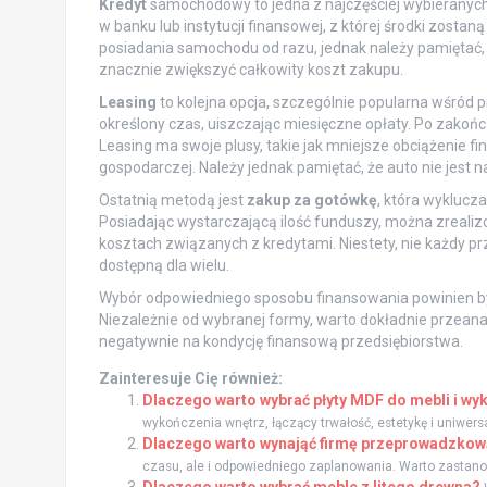
Kredyt
samochodowy to jedna z najczęściej wybieranyc
w banku lub instytucji finansowej, z której środki zost
posiadania samochodu od razu, jednak należy pamiętać, 
znacznie zwiększyć całkowity koszt zakupu.
Leasing
to kolejna opcja, szczególnie popularna wśród 
określony czas, uiszczając miesięczne opłaty. Po zako
Leasing ma swoje plusy, takie jak mniejsze obciążenie f
gospodarczej. Należy jednak pamiętać, że auto nie jest 
Ostatnią metodą jest
zakup za gotówkę
, która wyklucz
Posiadając wystarczającą ilość funduszy, można zreal
kosztach związanych z kredytami. Niestety, nie każdy pr
dostępną dla wielu.
Wybór odpowiedniego sposobu finansowania powinien by
Niezależnie od wybranej formy, warto dokładnie przeanal
negatywnie na kondycję finansową przedsiębiorstwa.
Zainteresuje Cię również:
Dlaczego warto wybrać płyty MDF do mebli i wy
wykończenia wnętrz, łączący trwałość, estetykę i uniwersal
Dlaczego warto wynająć firmę przeprowadzkow
czasu, ale i odpowiedniego zaplanowania. Warto zastanowi