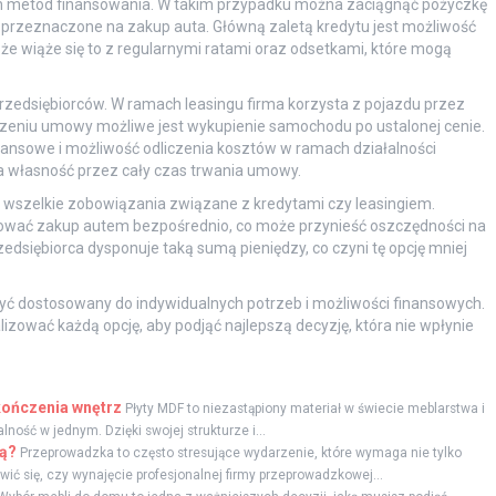
h metod finansowania. W takim przypadku można zaciągnąć pożyczkę
aną przeznaczone na zakup auta. Główną zaletą kredytu jest możliwość
że wiąże się to z regularnymi ratami oraz odsetkami, które mogą
przedsiębiorców. W ramach leasingu firma korzysta z pojazdu przez
ńczeniu umowy możliwe jest wykupienie samochodu po ustalonej cenie.
inansowe i możliwość odliczenia kosztów w ramach działalności
na własność przez cały czas trwania umowy.
a wszelkie zobowiązania związane z kredytami czy leasingiem.
izować zakup autem bezpośrednio, co może przynieść oszczędności na
zedsiębiorca dysponuje taką sumą pieniędzy, co czyni tę opcję mniej
ć dostosowany do indywidualnych potrzeb i możliwości finansowych.
izować każdą opcję, aby podjąć najlepszą decyzję, która nie wpłynie
kończenia wnętrz
Płyty MDF to niezastąpiony materiał w świecie meblarstwa i
ność w jednym. Dzięki swojej strukturze i...
ą?
Przeprowadzka to często stresujące wydarzenie, które wymaga nie tylko
ć się, czy wynajęcie profesjonalnej firmy przeprowadzkowej...