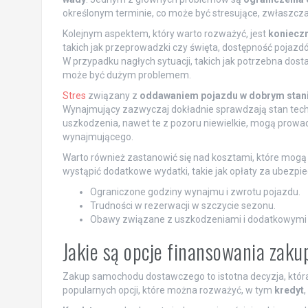
określonym terminie, co może być stresujące, zwłaszcza
Kolejnym aspektem, który warto rozważyć, jest
konieczn
takich jak przeprowadzki czy święta, dostępność pojaz
W przypadku nagłych sytuacji, takich jak potrzebna dos
może być dużym problemem.
Stres
związany z
oddawaniem pojazdu w dobrym stan
Wynajmujący zazwyczaj dokładnie sprawdzają stan tech
uszkodzenia, nawet te z pozoru niewielkie, mogą prowad
wynajmującego.
Warto również zastanowić się nad kosztami, które mog
wystąpić dodatkowe wydatki, takie jak opłaty za ubezpiec
Ograniczone godziny wynajmu i zwrotu pojazdu.
Trudności w rezerwacji w szczycie sezonu.
Obawy związane z uszkodzeniami i dodatkowymi 
Jakie są opcje finansowania za
Zakup samochodu dostawczego to istotna decyzja, która
popularnych opcji, które można rozważyć, w tym
kredyt
,