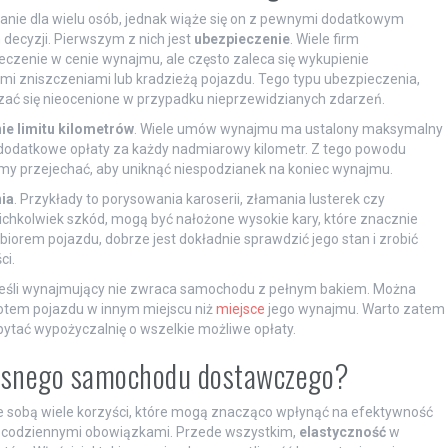
e dla wielu osób, jednak wiąże się on z pewnymi dodatkowym
decyzji. Pierwszym z nich jest
ubezpieczenie
. Wiele firm
enie w cenie wynajmu, ale często zaleca się wykupienie
mi zniszczeniami lub kradzieżą pojazdu. Tego typu ubezpieczenia,
ć się nieocenione w przypadku nieprzewidzianych zdarzeń.
ie limitu kilometrów
. Wiele umów wynajmu ma ustalony maksymalny
ą dodatkowe opłaty za każdy nadmiarowy kilometr. Z tego powodu
emy przejechać, aby uniknąć niespodzianek na koniec wynajmu.
ia
. Przykłady to porysowania karoserii, złamania lusterek czy
ichkolwiek szkód, mogą być nałożone wysokie kary, które znacznie
iorem pojazdu, dobrze jest dokładnie sprawdzić jego stan i zrobić
ci.
o, jeśli wynajmujący nie zwraca samochodu z pełnym bakiem. Można
otem pojazdu w innym miejscu niż
miejsce
jego wynajmu. Warto zatem
tać wypożyczalnię o wszelkie możliwe opłaty.
własnego samochodu dostawczego?
sobą wiele korzyści, które mogą znacząco wpłynąć na efektywność
a codziennymi obowiązkami. Przede wszystkim,
elastyczność
w