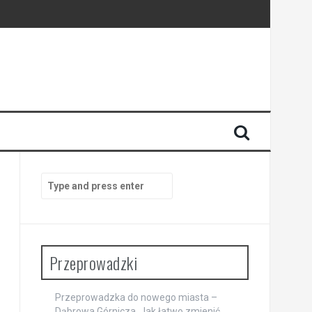
Search
for:
Przeprowadzki
Przeprowadzka do nowego miasta –
Dąbrowa Górnicza. Jak łatwo zmienić