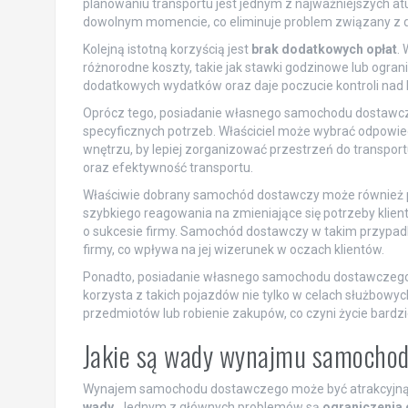
planowaniu transportu jest jednym z najważniejszych at
dowolnym momencie, co eliminuje problem związany z 
Kolejną istotną korzyścią jest
brak dodatkowych opłat
.
różnorodne koszty, takie jak stawki godzinowe lub ogran
dodatkowych wydatków oraz daje poczucie kontroli na
Oprócz tego, posiadanie własnego samochodu dostawc
specyficznych potrzeb. Właściciel może wybrać odpowie
wnętrzu, by lepiej zorganizować przestrzeń do transpo
oraz efektywność transportu.
Właściwie dobrany samochód dostawczy może również p
szybkiego reagowania na zmieniające się potrzeby klie
o sukcesie firmy. Samochód dostawczy w takim przypadku 
firmy, co wpływa na jej wizerunek w oczach klientów.
Ponadto, posiadanie własnego samochodu dostawczego
korzysta z takich pojazdów nie tylko w celach służbowyc
przedmiotów lub robienie zakupów, co czyni życie bard
Jakie są wady wynajmu samocho
Wynajem samochodu dostawczego może być atrakcyjną op
wady
. Jednym z głównych problemów są
ograniczenia