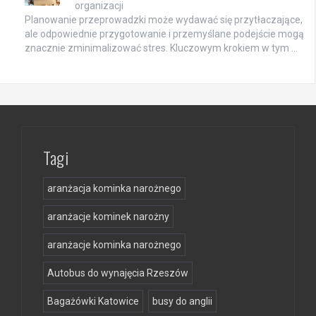
organizacji
Planowanie przeprowadzki może wydawać się przytłaczające,
ale odpowiednie przygotowanie i przemyślane podejście mogą
znacznie zminimalizować stres. Kluczowym krokiem w tym …
Tagi
aranżacja kominka narożnego
aranżacje kominek narożny
aranżacje kominka narożnego
Autobus do wynajęcia Rzeszów
Bagażówki Katowice
busy do anglii