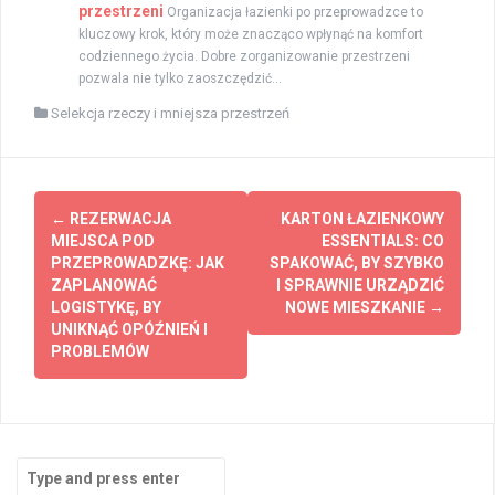
przestrzeni
Organizacja łazienki po przeprowadzce to
kluczowy krok, który może znacząco wpłynąć na komfort
codziennego życia. Dobre zorganizowanie przestrzeni
pozwala nie tylko zaoszczędzić...
Selekcja rzeczy i mniejsza przestrzeń
Post
←
REZERWACJA
KARTON ŁAZIENKOWY
navigation
MIEJSCA POD
ESSENTIALS: CO
PRZEPROWADZKĘ: JAK
SPAKOWAĆ, BY SZYBKO
ZAPLANOWAĆ
I SPRAWNIE URZĄDZIĆ
LOGISTYKĘ, BY
NOWE MIESZKANIE
→
UNIKNĄĆ OPÓŹNIEŃ I
PROBLEMÓW
Search
for: