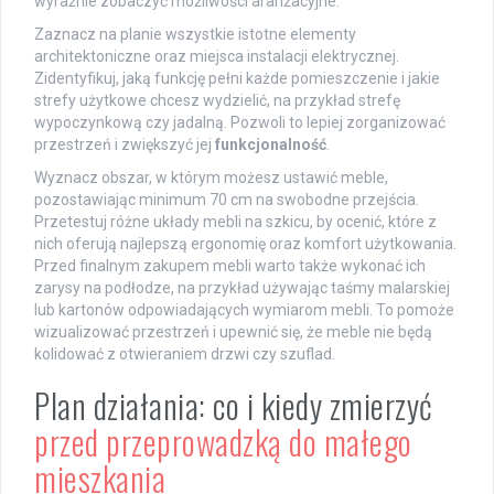
wyraźnie zobaczyć możliwości aranżacyjne.
Zaznacz na planie wszystkie istotne elementy
architektoniczne oraz miejsca instalacji elektrycznej.
Zidentyfikuj, jaką funkcję pełni każde pomieszczenie i jakie
strefy użytkowe chcesz wydzielić, na przykład strefę
wypoczynkową czy jadalną. Pozwoli to lepiej zorganizować
przestrzeń i zwiększyć jej
funkcjonalność
.
Wyznacz obszar, w którym możesz ustawić meble,
pozostawiając minimum 70 cm na swobodne przejścia.
Przetestuj różne układy mebli na szkicu, by ocenić, które z
nich oferują najlepszą ergonomię oraz komfort użytkowania.
Przed finalnym zakupem mebli warto także wykonać ich
zarysy na podłodze, na przykład używając taśmy malarskiej
lub kartonów odpowiadających wymiarom mebli. To pomoże
wizualizować przestrzeń i upewnić się, że meble nie będą
kolidować z otwieraniem drzwi czy szuflad.
Plan działania: co i kiedy zmierzyć
przed przeprowadzką do małego
mieszkania