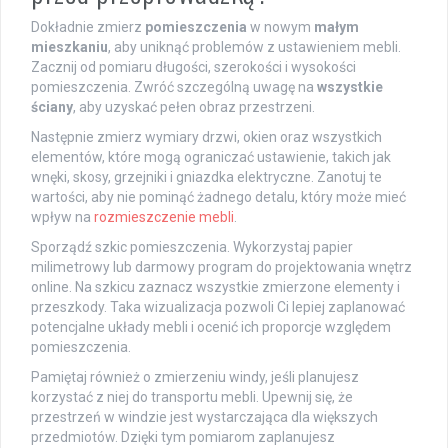
Dokładnie zmierz
pomieszczenia
w nowym
małym
mieszkaniu
, aby uniknąć problemów z ustawieniem mebli.
Zacznij od pomiaru długości, szerokości i wysokości
pomieszczenia. Zwróć szczególną uwagę na
wszystkie
ściany
, aby uzyskać pełen obraz przestrzeni.
Następnie zmierz wymiary drzwi, okien oraz wszystkich
elementów, które mogą ograniczać ustawienie, takich jak
wnęki, skosy, grzejniki i gniazdka elektryczne. Zanotuj te
wartości, aby nie pominąć żadnego detalu, który może mieć
wpływ na
rozmieszczenie mebli
.
Sporządź szkic pomieszczenia. Wykorzystaj papier
milimetrowy lub darmowy program do projektowania wnętrz
online. Na szkicu zaznacz wszystkie zmierzone elementy i
przeszkody. Taka wizualizacja pozwoli Ci lepiej zaplanować
potencjalne układy mebli i ocenić ich proporcje względem
pomieszczenia.
Pamiętaj również o zmierzeniu windy, jeśli planujesz
korzystać z niej do transportu mebli. Upewnij się, że
przestrzeń w windzie jest wystarczająca dla większych
przedmiotów. Dzięki tym pomiarom zaplanujesz