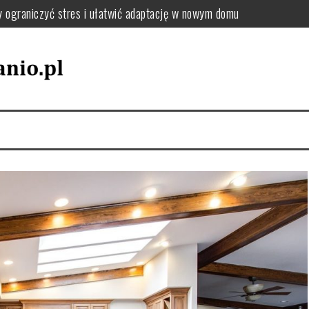
y ograniczyć stres i ułatwić adaptację w nowym domu
: jak uporządkować zmiany adresu i dokumentów krok po kroku
el oraz tekstylia podczas przeprowadzki – praktyczne wskazówki
utki chaosu i jak uniknąć przeciążenia pakowania
jak wybrać sposób, który zminimalizuje stres i koszty
zki, by uniknąć chaosu i dobrze się zorganizować