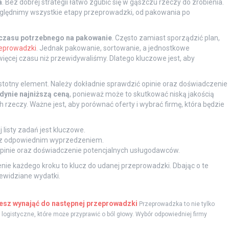
a
. Bez dobrej strategii łatwo zgubić się w gąszczu rzeczy do zrobienia.
zględnimy wszystkie etapy przeprowadzki, od pakowania po
czasu potrzebnego na pakowanie
. Często zamiast sporządzić plan,
eprowadzki
. Jednak pakowanie, sortowanie, a jednostkowe
ięcej czasu niż przewidywaliśmy. Dlatego kluczowe jest, aby
stotny element. Należy dokładnie sprawdzić opinie oraz doświadczenie
edynie najniższą ceną
, ponieważ może to skutkować niską jakością
zeczy. Ważne jest, aby porównać oferty i wybrać firmę, która będzie
listy zadań jest kluczowe.
 z odpowiednim wyprzedzeniem.
inie oraz doświadczenie potencjalnych usługodawców.
e każdego kroku to klucz do udanej przeprowadzki. Dbając o te
ewidziane wydatki.
esz wynająć do następnej przeprowadzki
Przeprowadzka to nie tylko
ogistyczne, które może przyprawić o ból głowy. Wybór odpowiedniej firmy