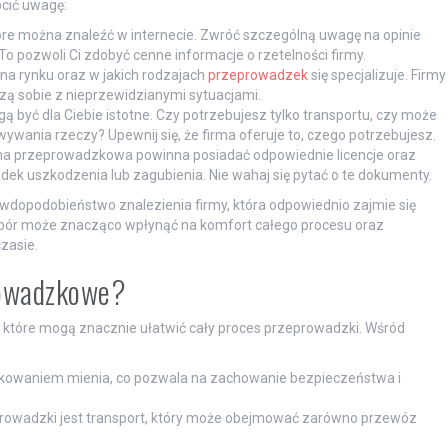
ócić uwagę:
tóre można znaleźć w internecie. Zwróć szczególną uwagę na opinie
 To pozwoli Ci zdobyć cenne informacje o rzetelności firmy.
 na rynku oraz w jakich rodzajach
przeprowadzek
się specjalizuje. Firmy
ą sobie z nieprzewidzianymi sytuacjami.
gą być dla Ciebie istotne. Czy potrzebujesz tylko transportu, czy może
ania rzeczy? Upewnij się, że firma oferuje to, czego potrzebujesz.
ma przeprowadzkowa powinna posiadać odpowiednie licencje oraz
dek uszkodzenia lub zagubienia. Nie wahaj się pytać o te dokumenty.
dopodobieństwo znalezienia firmy, która odpowiednio zajmie się
bór może znacząco wpłynąć na komfort całego procesu oraz
zasie.
prowadzkowe?
 które mogą znacznie ułatwić cały proces przeprowadzki. Wśród
akowaniem mienia, co pozwala na zachowanie bezpieczeństwa i
owadzki jest transport, który może obejmować zarówno przewóz