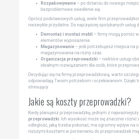
Rozpakowywanie
– po dotarciu do nowego miejsca
bezproblemowe osiedlenie się.
Oprócz podstawowych usług, wiele firm przeprowadzkow
niezwykle przydatne. Do najczęściej spotykanych usług 
Demontaż i montaż mebli
– firmy mogą pomóc w zł
elementów wyposażenia.
Magazynowanie
– jeśli potrzebujesz miejsca na 
magazynowania na różny czas.
Organizacja przeprowadzki
– niektóre usługi ob
idealnym rozwiązaniem dla osób, które przeprowad
Decydując się na firmę przeprowadzkową, warto szczegóło
odpowiadają Twoim potrzebom i oczekiwaniom. Dzięki tem
stresujący.
Jakie są koszty przeprowadzki?
Kiedy planujesz przeprowadzkę, jednym z najważniejszy
przeprowadzki
. Ich wysokość może się znacznie różnić
odległość, jaką trzeba pokonać, ma ogromny wpływ na ce
niższymi kosztami w porównaniu do przeprowadzek mi