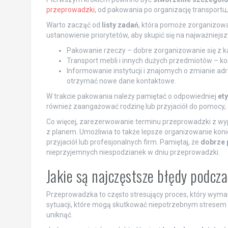
przeprowadzki
, od pakowania po organizację transport
Warto zacząć od
listy zadań
, która pomoże zorganizow
ustanowienie priorytetów, aby skupić się na najważniejs
Pakowanie rzeczy – dobre zorganizowanie się z k
Transport mebli i innych dużych przedmiotów – k
Informowanie instytucji i znajomych o zmianie ad
otrzymać nowe dane kontaktowe.
W trakcie pakowania należy pamiętać o odpowiedniej
et
również zaangażować rodzinę lub przyjaciół do pomocy, 
Co więcej, zarezerwowanie terminu przeprowadzki z wy
z planem. Umożliwia to także lepsze organizowanie kon
przyjaciół lub profesjonalnych firm. Pamiętaj, że
dobrze 
nieprzyjemnych niespodzianek w dniu przeprowadzki.
Jakie są najczęstsze błędy podcz
Przeprowadzka to często stresujący proces, który wymaga 
sytuacji, które mogą skutkować niepotrzebnym stresem l
uniknąć.