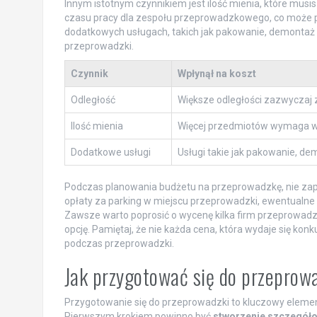
Innym istotnym czynnikiem jest ilość mienia, które musis
czasu pracy dla zespołu przeprowadzkowego, co może p
dodatkowych usługach, takich jak pakowanie, demontaż
przeprowadzki.
Czynnik
Wpłynął na koszt
Odległość
Większe odległości zazwyczaj z
Ilość mienia
Więcej przedmiotów wymaga wię
Dodatkowe usługi
Usługi takie jak pakowanie, d
Podczas planowania budżetu na przeprowadzkę, nie zapo
opłaty za parking w miejscu przeprowadzki, ewentualne
Zawsze warto poprosić o wycenę kilka firm przeprowadzk
opcję. Pamiętaj, że nie każda cena, która wydaje się ko
podczas przeprowadzki.
Jak przygotować się do przeprow
Przygotowanie się do przeprowadzki to kluczowy elemen
Pierwszym krokiem powinno być
stworzenie szczegóło