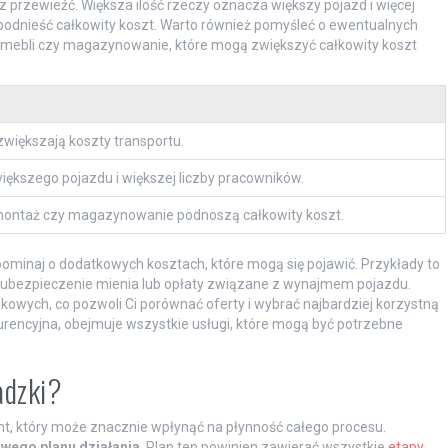
z przewieźć. Większa ilość rzeczy oznacza większy pojazd i więcej
odnieść całkowity koszt. Warto również pomyśleć o ewentualnych
 mebli czy magazynowanie, które mogą zwiększyć całkowity koszt
większają koszty transportu.
kszego pojazdu i większej liczby pracowników.
emontaż czy magazynowanie podnoszą całkowity koszt.
minaj o dodatkowych kosztach, które mogą się pojawić. Przykłady to
 ubezpieczenie mienia lub opłaty związane z wynajmem pojazdu.
owych, co pozwoli Ci porównać oferty i wybrać najbardziej korzystną
nkurencyjna, obejmuje wszystkie usługi, które mogą być potrzebne
adzki?
t, który może znacznie wpłynąć na płynność całego procesu.
wego planu działania
. Plan ten powinien zawierać wszystkie
etapy