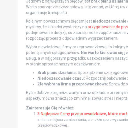
Jednym z największych błędów jest
brak planu działani
Warto sporządzić szczegółową listę zadań, w której uw
organizację transportu.
Kolejnym powszechnym błędem jest
niedoszacowanie 
myślimy, że kilka dni wystarczy na
przygotowanie do prz
podejmowanie decyzji, co zabrać, może zająć znacznie w
rozpocząć proces z odpowiednim wyprzedzeniem.
Wybór niewłaściwej firmy przeprowadzkowej to kolejny i
potencjalnych usługodawców.
Nie warto kierować się j
usług, a w najgorszym przypadku uszkodzeniem naszych r
w stanie sprostać naszym oczekiwaniom.
Brak planu działania:
Sporządzenie szczegółowej 
Niedoszacowanie czasu:
Rozpocznij pakowanie
Źle wybrana firma przeprowadzkowa:
Sprawdź op
Bycie dobrze zorganizowanym oraz dokładne przemyśleni
aspekty, można znacząco zminimalizować stres i nieprz
Zainteresuje Cię również:
3 Najlepsze firmy przeprowadzkowe, które moż
zmiana miejsca zamieszkania, ale także spore wyzwanie l
przeprowadzkowej...