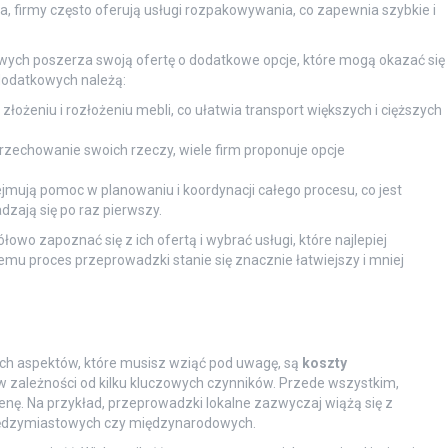
, firmy często oferują usługi rozpakowywania, co zapewnia szybkie i
ych poszerza swoją ofertę o dodatkowe opcje, które mogą okazać się
dodatkowych należą:
ożeniu i rozłożeniu mebli, co ułatwia transport większych i cięższych
przechowanie swoich rzeczy, wiele firm proponuje opcje
ejmują pomoc w planowaniu i koordynacji całego procesu, co jest
zają się po raz pierwszy.
wo zapoznać się z ich ofertą i wybrać usługi, które najlepiej
u proces przeprowadzki stanie się znacznie łatwiejszy i mniej
ch aspektów, które musisz wziąć pod uwagę, są
koszty
 w zależności od kilku kluczowych czynników. Przede wszystkim,
nę. Na przykład, przeprowadzki lokalne zazwyczaj wiążą się z
ędzymiastowych czy międzynarodowych.