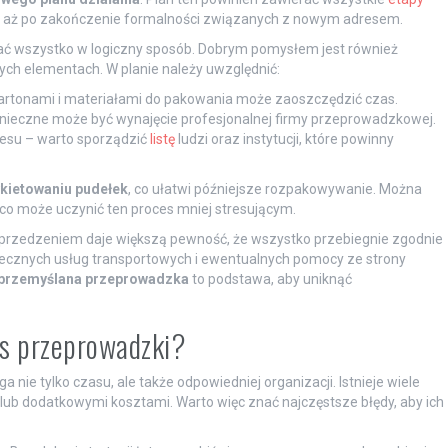
u, aż po zakończenie formalności związanych z nowym adresem.
ać wszystko w logiczny sposób. Dobrym pomysłem jest również
zych elementach. W planie należy uwzględnić:
artonami i materiałami do pakowania może zaoszczędzić czas.
onieczne może być wynajęcie profesjonalnej firmy przeprowadzkowej.
resu – warto sporządzić
listę
ludzi oraz instytucji, które powinny
ykietowaniu pudełek
, co ułatwi późniejsze rozpakowywanie. Można
co może uczynić ten proces mniej stresującym.
przedzeniem daje większą pewność, że wszystko przebiegnie zgodnie
iecznych usług transportowych i ewentualnych pomocy ze strony
przemyślana przeprowadzka
to podstawa, aby uniknąć
as przeprowadzki?
nie tylko czasu, ale także odpowiedniej organizacji. Istnieje wiele
ub dodatkowymi kosztami. Warto więc znać najczęstsze błędy, aby ich