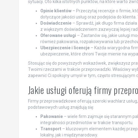
sytuacji. Oto kilka istotnych punktów, na które warto zwr
Opinie klientów
– Przeczytaj recenzje o firmie, k
dotyczące jakości usług oraz podejścia do klienta.
Doświadczenie
– Sprawdź, jak długo firma działa
z większym doświadczeniem zazwyczaj lepiej radz
Oferowane usługi
– Zastanów się, jakie usługi mo
również pakowania, rozpakowywania lub przechowyw
Ubezpieczenie i licencje
– Każda wiarygodna fir
ubezpieczenie, które chroni Twoje mienie na wypa
Stosując się do powyższych wskazówek, zwiększysz praw
Twoimi rzeczami w trakcie przeprowadzki. Właściwy wy
zapewnić Ci spokojny umysł w tym, często stresującym c
Jakie usługi oferują firmy prze
Firmy przeprowadzkowe oferują szeroki wachlarz usług,
podstawowych usług znajdują się:
Pakowanie
– wiele firm zajmuje się starannym p
integralności przedmiotów w trakcie transportu.
Transport
– kluczowym elementem każdej przepr
lokalny, jak i międzynarodowy.