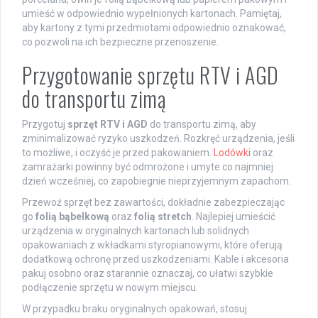
umieść w odpowiednio wypełnionych kartonach. Pamiętaj,
aby kartony z tymi przedmiotami odpowiednio oznakować,
co pozwoli na ich bezpieczne przenoszenie.
Przygotowanie sprzętu RTV i AGD
do transportu zimą
Przygotuj
sprzęt RTV i AGD
do transportu zimą, aby
zminimalizować ryzyko uszkodzeń. Rozkręć urządzenia, jeśli
to możliwe, i oczyść je przed pakowaniem.
Lodówki
oraz
zamrażarki powinny być odmrożone i umyte co najmniej
dzień wcześniej, co zapobiegnie nieprzyjemnym zapachom.
Przewoź sprzęt bez zawartości, dokładnie zabezpieczając
go
folią bąbelkową
oraz
folią stretch
. Najlepiej umieścić
urządzenia w oryginalnych kartonach lub solidnych
opakowaniach z wkładkami styropianowymi, które oferują
dodatkową ochronę przed uszkodzeniami. Kable i akcesoria
pakuj osobno oraz starannie oznaczaj, co ułatwi szybkie
podłączenie sprzętu w nowym miejscu.
W przypadku braku oryginalnych opakowań, stosuj