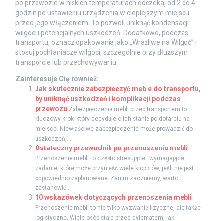
po przewozie w niskich temperaturach odczekaj od 2 do 4
godzin po ustawieniu urządzenia w cieplejszym miejscu
przed jego włączeniem. To pozwoli uniknąć kondensacji
wilgoci i potencjalnych uszkodzeń. Dodatkowo, podczas
transportu, oznacz opakowania jako „Wrażliwe na Wilgoć” i
stosuj pochłaniacze wilgoci, szczególnie przy dłuższym
transporcie lub przechowywaniu.
Zainteresuje Cię również:
Jak skutecznie zabezpieczyć meble do transportu,
by uniknąć uszkodzeń i komplikacji podczas
przewozu
Zabezpieczenie mebli przed transportem to
kluczowy krok, który decyduje o ich stanie po dotarciu na
miejsce. Niewłaściwe zabezpieczenie może prowadzić do
uszkodzeń,...
Ostateczny przewodnik po przenoszeniu mebli
Przenoszenie mebli to często stresujące i wymagające
zadanie, które może przynieść wiele kłopotów, jeśli nie jest
odpowiednio zaplanowane. Zanim zaczniemy, warto
zastanowić...
10 wskazówek dotyczących przenoszenia mebli
Przenoszenie mebli to nie tylko wyzwanie fizyczne, ale także
logistyczne. Wiele osób staje przed dylematem, jak