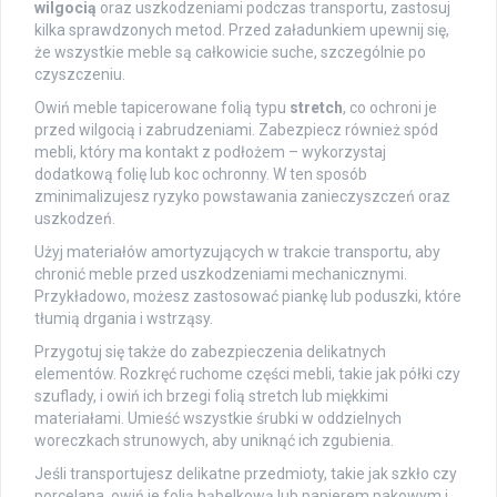
wilgocią
oraz uszkodzeniami podczas transportu, zastosuj
kilka sprawdzonych metod. Przed załadunkiem upewnij się,
że wszystkie meble są całkowicie suche, szczególnie po
czyszczeniu.
Owiń meble tapicerowane folią typu
stretch
, co ochroni je
przed wilgocią i zabrudzeniami. Zabezpiecz również spód
mebli, który ma kontakt z podłożem – wykorzystaj
dodatkową folię lub koc ochronny. W ten sposób
zminimalizujesz ryzyko powstawania zanieczyszczeń oraz
uszkodzeń.
Użyj materiałów amortyzujących w trakcie transportu, aby
chronić meble przed uszkodzeniami mechanicznymi.
Przykładowo, możesz zastosować piankę lub poduszki, które
tłumią drgania i wstrząsy.
Przygotuj się także do zabezpieczenia delikatnych
elementów. Rozkręć ruchome części mebli, takie jak półki czy
szuflady, i owiń ich brzegi folią stretch lub miękkimi
materiałami. Umieść wszystkie śrubki w oddzielnych
woreczkach strunowych, aby uniknąć ich zgubienia.
Jeśli transportujesz delikatne przedmioty, takie jak szkło czy
porcelana, owiń je folią bąbelkową lub papierem pakowym i