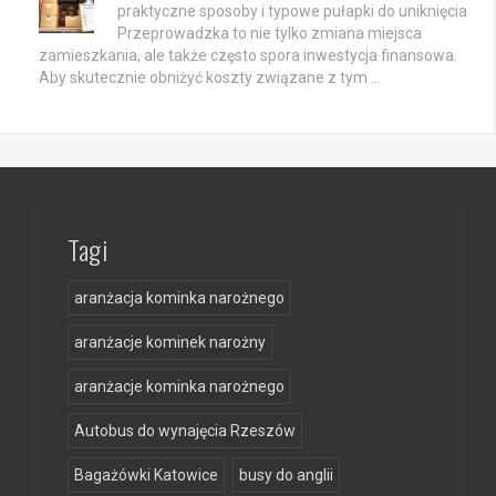
praktyczne sposoby i typowe pułapki do uniknięcia
Przeprowadzka to nie tylko zmiana miejsca
zamieszkania, ale także często spora inwestycja finansowa.
Aby skutecznie obniżyć koszty związane z tym …
Tagi
aranżacja kominka narożnego
aranżacje kominek narożny
aranżacje kominka narożnego
Autobus do wynajęcia Rzeszów
Bagażówki Katowice
busy do anglii