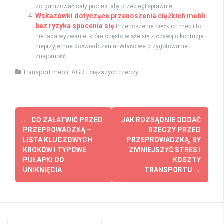
zorganizować cały proces, aby przebiegł sprawnie...
Wskazówki dotyczące przenoszenia ciężkich mebli
bez ryzyka spocenia się
Przenoszenie ciężkich mebli to
nie lada wyzwanie, które często wiąże się z obawą o kontuzje i
nieprzyjemne doświadczenia. Właściwe przygotowanie i
znajomość...
Transport mebli, AGD i cięższych rzeczy
Post
←
CO ZAŁATWIĆ PRZED
JAK ROZSĄDNIE ODDAĆ
navigation
PRZEPROWADZKĄ –
RZECZY PRZED
LISTA KLUCZOWYCH
PRZEPROWADZKĄ, BY
KROKÓW I TYPOWE
ZMNIEJSZYĆ STRES I
PUŁAPKI DO
KOSZTY
UNIKNIĘCIA
TRANSPORTU
→
Search