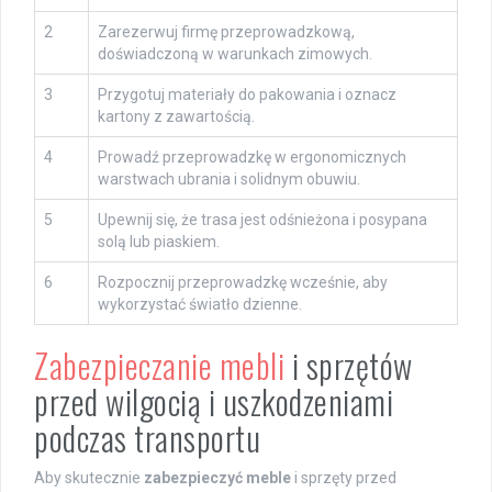
2
Zarezerwuj firmę przeprowadzkową,
doświadczoną w warunkach zimowych.
3
Przygotuj materiały do pakowania i oznacz
kartony z zawartością.
4
Prowadź przeprowadzkę w ergonomicznych
warstwach ubrania i solidnym obuwiu.
5
Upewnij się, że trasa jest odśnieżona i posypana
solą lub piaskiem.
6
Rozpocznij przeprowadzkę wcześnie, aby
wykorzystać światło dzienne.
Zabezpieczanie mebli
i sprzętów
przed wilgocią i uszkodzeniami
podczas transportu
Aby skutecznie
zabezpieczyć meble
i sprzęty przed