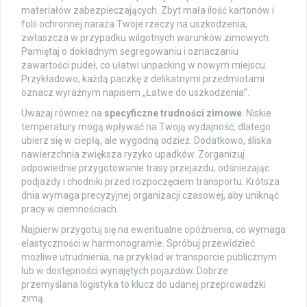
materiałów zabezpieczających. Zbyt mała ilość kartonów i
folii ochronnej naraża Twoje rzeczy na uszkodzenia,
zwłaszcza w przypadku wilgotnych warunków zimowych.
Pamiętaj o dokładnym segregowaniu i oznaczaniu
zawartości pudeł, co ułatwi unpacking w nowym miejscu.
Przykładowo, każdą paczkę z delikatnymi przedmiotami
oznacz wyraźnym napisem „Łatwe do uszkodzenia”.
Uważaj również na
specyficzne trudności zimowe
. Niskie
temperatury mogą wpływać na Twoją wydajność, dlatego
ubierz się w ciepłą, ale wygodną odzież. Dodatkowo, śliska
nawierzchnia zwiększa ryzyko upadków. Zorganizuj
odpowiednie przygotowanie trasy przejazdu, odśnieżając
podjazdy i chodniki przed rozpoczęciem transportu. Krótsza
dnia wymaga precyzyjnej organizacji czasowej, aby uniknąć
pracy w ciemnościach.
Najpierw przygotuj się na ewentualne opóźnienia, co wymaga
elastyczności w harmonogramie. Spróbuj przewidzieć
możliwe utrudnienia, na przykład w transporcie publicznym
lub w dostępności wynajętych pojazdów. Dobrze
przemyślana logistyka to klucz do udanej przeprowadzki
zimą.