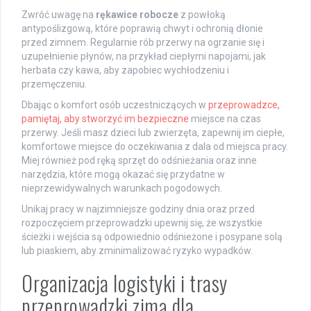
Zwróć uwagę na
rękawice robocze
z powłoką
antypoślizgową, które poprawią chwyt i ochronią dłonie
przed zimnem. Regularnie rób przerwy na ogrzanie się i
uzupełnienie płynów, na przykład ciepłymi napojami, jak
herbata czy kawa, aby zapobiec wychłodzeniu i
przemęczeniu.
Dbając o komfort osób uczestniczących w
przeprowadzce,
pamiętaj, aby stworzyć im bezpieczne
miejsce na czas
przerwy. Jeśli masz dzieci lub zwierzęta, zapewnij im ciepłe,
komfortowe miejsce do oczekiwania z dala od miejsca pracy.
Miej również pod ręką sprzęt do odśnieżania oraz inne
narzędzia, które mogą okazać się przydatne w
nieprzewidywalnych warunkach pogodowych.
Unikaj pracy w najzimniejsze godziny dnia oraz przed
rozpoczęciem przeprowadzki upewnij się, że wszystkie
ścieżki i wejścia są odpowiednio odśnieżone i posypane solą
lub piaskiem, aby zminimalizować ryzyko wypadków.
Organizacja logistyki i trasy
przeprowadzki zimą dla