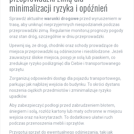
minimalizacji ryzyka i opóźnień
Sprawdź aktualne
warunki drogowe
przed wyruszeniem w
trasę, aby uniknąć nieprzyjemnych niespodzianek podczas
przeprowadzki zimą. Regularnie monitoruj prognozy pogody
oraz stan dróg, szczególnie w dniu przeprowadzki.
Upewnij się, że drogi, chodniki oraz schody prowadzące do
miejsca przeprowadzki są odśnieżone i nieoblodzone. Jeżeli
zauważysz śliskie miejsca, posyp je solą lub piaskiem, co
zredukuje ryzyko poślizgnięć dla Ciebie i transportowanego
sprzętu.
Zorganizuj odpowiedni dostęp dla pojazdu transportowego,
parkując jak najbliżej wejścia do budynku. To skróci dystans
noszenia ciężkich przedmiotów i zminimalizuje ryzyko
upadków.
Aby zabezpieczyć podłogi przed zabrudzeniem błotem,
śniegiem i solą, rozłóż kartony lub maty ochronne w miejscu
wejścia oraz na korytarzach. To dodatkowo ułatwi ruch
podczas przenoszenia mebli i sprzętów.
Przygotuj sprzęt do ewentualnego odśnieżania, taki jak