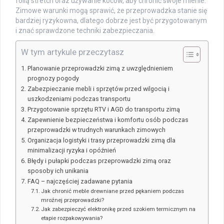
folią stretch oraz używanie koców, aby chronić swoje mienie.
Zimowe warunki mogą sprawić, że przeprowadzka stanie się
bardziej ryzykowna, dlatego dobrze jest być przygotowanym
i znać sprawdzone techniki zabezpieczania.
W tym artykule przeczytasz
Planowanie przeprowadzki zimą z uwzględnieniem
prognozy pogody
Zabezpieczanie mebli i sprzętów przed wilgocią i
uszkodzeniami podczas transportu
Przygotowanie sprzętu RTV i AGD do transportu zimą
Zapewnienie bezpieczeństwa i komfortu osób podczas
przeprowadzki w trudnych warunkach zimowych
Organizacja logistyki i trasy przeprowadzki zimą dla
minimalizacji ryzyka i opóźnień
Błędy i pułapki podczas przeprowadzki zimą oraz
sposoby ich unikania
FAQ – najczęściej zadawane pytania
Jak chronić meble drewniane przed pękaniem podczas
mroźnej przeprowadzki?
Jak zabezpieczyć elektronikę przed szokiem termicznym na
etapie rozpakowywania?