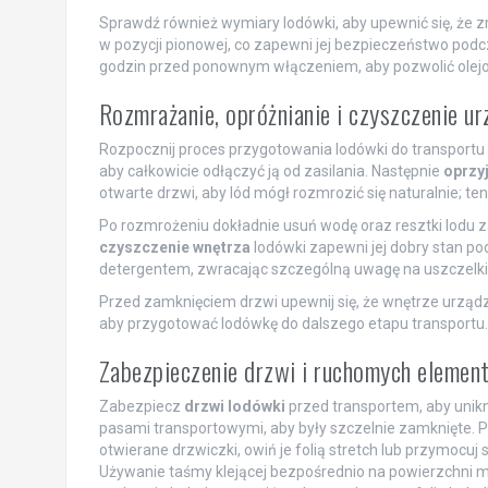
Sprawdź również wymiary lodówki, aby upewnić się, że z
w pozycji pionowej, co zapewni jej bezpieczeństwo podc
godzin przed ponownym włączeniem, aby pozwolić olejo
Rozmrażanie, opróżnianie i czyszczenie ur
Rozpocznij proces przygotowania lodówki do transportu
aby całkowicie odłączyć ją od zasilania. Następnie
oprzy
otwarte drzwi, aby lód mógł rozmrozić się naturalnie; ten
Po rozmrożeniu dokładnie usuń wodę oraz resztki lodu z
czyszczenie wnętrza
lodówki zapewni jej dobry stan p
detergentem, zwracając szczególną uwagę na uszczelki 
Przed zamknięciem drzwi upewnij się, że wnętrze urządze
aby przygotować lodówkę do dalszego etapu transportu.
Zabezpieczenie drzwi i ruchomych elemen
Zabezpiecz
drzwi lodówki
przed transportem, aby unikn
pasami transportowymi, aby były szczelnie zamknięte. P
otwierane drzwiczki, owiń je folią stretch lub przymocuj
Używanie taśmy klejącej bezpośrednio na powierzchni m