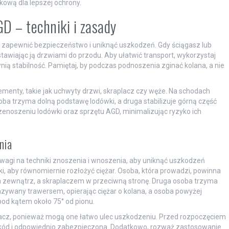
ową dla lepszej ochrony.
D – techniki i zasady
zapewnić bezpieczeństwo i uniknąć uszkodzeń. Gdy ściągasz lub
tawiając ją drzwiami do przodu. Aby ułatwić transport, wykorzystaj
ią stabilność. Pamiętaj, by podczas podnoszenia zginać kolana, a nie
menty, takie jak uchwyty drzwi, skraplacz czy węże. Na schodach
a trzyma dolną podstawę lodówki, a druga stabilizuje górną część
enoszeniu lodówki oraz sprzętu AGD, minimalizując ryzyko ich
nia
agi na techniki znoszenia i wnoszenia, aby uniknąć uszkodzeń
i, aby równomiernie rozłożyć ciężar. Osoba, która prowadzi, powinna
a zewnątrz, a skraplaczem w przeciwną stronę. Druga osoba trzyma
wany trawersem, opierając ciężar o kolana, a osoba powyżej
 pod kątem około 75° od pionu.
placz, ponieważ mogą one łatwo ulec uszkodzeniu. Przed rozpoczęciem
szkód i odpowiednio zabezpieczona. Dodatkowo, rozważ zastosowanie