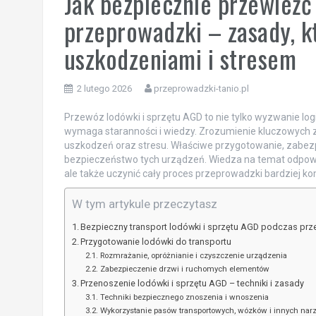
Jak bezpiecznie przewieźć
przeprowadzki – zasady, k
uszkodzeniami i stresem
2 lutego 2026
przeprowadzki-tanio.pl
Przewóz lodówki i sprzętu AGD to nie tylko wyzwanie log
wymaga staranności i wiedzy. Zrozumienie kluczowych z
uszkodzeń oraz stresu. Właściwe przygotowanie, zabez
bezpieczeństwo tych urządzeń. Wiedza na temat odpowie
ale także uczynić cały proces przeprowadzki bardziej 
W tym artykule przeczytasz
Bezpieczny transport lodówki i sprzętu AGD podczas pr
Przygotowanie lodówki do transportu
Rozmrażanie, opróżnianie i czyszczenie urządzenia
Zabezpieczenie drzwi i ruchomych elementów
Przenoszenie lodówki i sprzętu AGD – techniki i zasady
Techniki bezpiecznego znoszenia i wnoszenia
Wykorzystanie pasów transportowych, wózków i innych nar