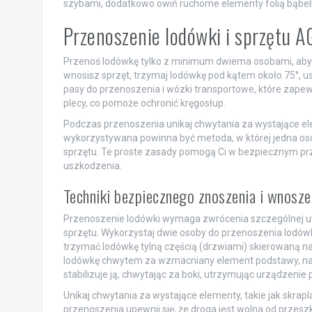
szybami, dodatkowo owiń ruchome elementy folią bąbelk
Przenoszenie lodówki i sprzętu AG
Przenoś lodówkę tylko z minimum dwiema osobami, aby 
wnosisz sprzęt, trzymaj lodówkę pod kątem około 75°, us
pasy do przenoszenia i wózki transportowe, które zapewn
plecy, co pomoże ochronić kręgosłup.
Podczas przenoszenia unikaj chwytania za wystające ele
wykorzystywana powinna być metoda, w której jedna osob
sprzętu. Te proste zasady pomogą Ci w bezpiecznym prz
uszkodzenia.
Techniki bezpiecznego znoszenia i wnosze
Przenoszenie lodówki wymaga zwrócenia szczególnej uw
sprzętu. Wykorzystaj dwie osoby do przenoszenia lodówk
trzymać lodówkę tylną częścią (drzwiami) skierowaną n
lodówkę chwytem za wzmacniany element podstawy, nazy
stabilizuje ją, chwytając za boki, utrzymując urządzenie
Unikaj chwytania za wystające elementy, takie jak skra
przenoszenia upewnij się, że droga jest wolna od prze