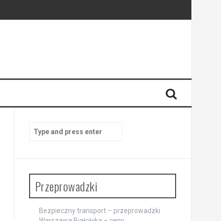
Search
for:
Przeprowadzki
Bezpieczny transport – przeprowadzki
Warszawa Białołęka – ceny