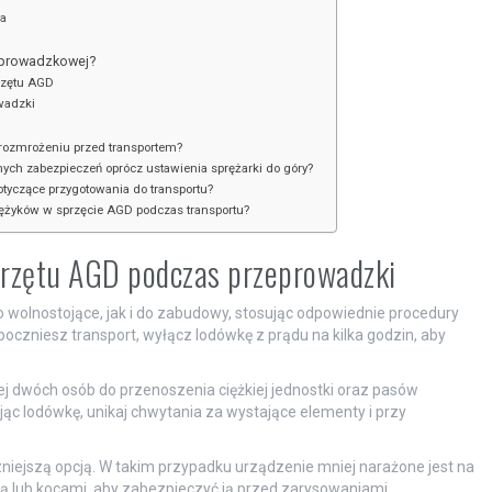
ia
zeprowadzkowej?
przętu AGD
wadzki
rozmrożeniu przed transportem?
nych zabezpieczeń oprócz ustawienia sprężarki do góry?
yczące przygotowania do transportu?
ężyków w sprzęcie AGD podczas transportu?
sprzętu AGD podczas przeprowadzki
 wolnostojące, jak i do zabudowy, stosując odpowiednie procedury
czniesz transport, wyłącz lodówkę z prądu na kilka godzin, aby
ej dwóch osób do przenoszenia ciężkiej jednostki oraz pasów
c lodówkę, unikaj chwytania za wystające elementy i przy
.
zniejszą opcją. W takim przypadku urządzenie mniej narażone jest na
ą lub kocami, aby zabezpieczyć ją przed zarysowaniami.