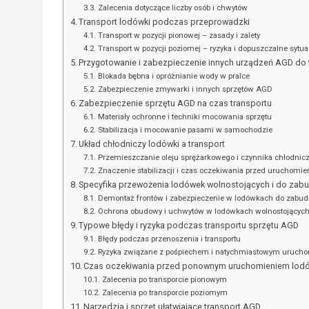
Zalecenia dotyczące liczby osób i chwytów
Transport lodówki podczas przeprowadzki
Transport w pozycji pionowej – zasady i zalety
Transport w pozycji poziomej – ryzyka i dopuszczalne sytua
Przygotowanie i zabezpieczenie innych urządzeń AGD do 
Blokada bębna i opróżnianie wody w pralce
Zabezpieczenie zmywarki i innych sprzętów AGD
Zabezpieczenie sprzętu AGD na czas transportu
Materiały ochronne i techniki mocowania sprzętu
Stabilizacja i mocowanie pasami w samochodzie
Układ chłodniczy lodówki a transport
Przemieszczanie oleju sprężarkowego i czynnika chłodnic
Znaczenie stabilizacji i czas oczekiwania przed uruchomi
Specyfika przewożenia lodówek wolnostojących i do zab
Demontaż frontów i zabezpieczenie w lodówkach do zabu
Ochrona obudowy i uchwytów w lodówkach wolnostojącyc
Typowe błędy i ryzyka podczas transportu sprzętu AGD
Błędy podczas przenoszenia i transportu
Ryzyka związane z pośpiechem i natychmiastowym uruch
Czas oczekiwania przed ponownym uruchomieniem lodów
Zalecenia po transporcie pionowym
Zalecenia po transporcie poziomym
Narzędzia i sprzęt ułatwiające transport AGD