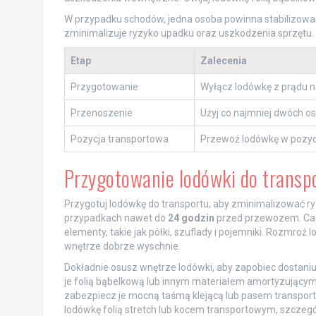
W przypadku schodów, jedna osoba powinna stabilizować
zminimalizuje ryzyko upadku oraz uszkodzenia sprzętu.
Etap
Zalecenia
Przygotowanie
Wyłącz lodówkę z prądu na 
Przenoszenie
Użyj co najmniej dwóch o
Pozycja transportowa
Przewoź lodówkę w pozycj
Przygotowanie lodówki do transp
Przygotuj lodówkę do transportu, aby zminimalizować r
przypadkach nawet do
24 godzin
przed przewozem. Całk
elementy, takie jak półki, szuflady i pojemniki. Rozmroź
wnętrze dobrze wyschnie.
Dokładnie osusz wnętrze lodówki, aby zapobiec dostan
je folią bąbelkową lub innym materiałem amortyzującym, 
zabezpiecz je mocną taśmą klejącą lub pasem transport
lodówkę folią stretch lub kocem transportowym, szczegól