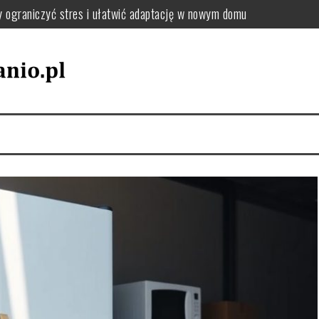
y ograniczyć stres i ułatwić adaptację w nowym domu
: jak uporządkować zmiany adresu i dokumentów krok po kroku
el oraz tekstylia podczas przeprowadzki – praktyczne wskazówki
utki chaosu i jak uniknąć przeciążenia pakowania
jak wybrać sposób, który zminimalizuje stres i koszty
zki, by uniknąć chaosu i dobrze się zorganizować