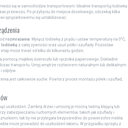
mieści się w samochodzie transportowym. Idealnie transportuj lodówkę
zas przewozu. Po przybyciu do miejsca docelowego, odczekaj kilka
wi sprężarkowemu się ustabilizować.
ządzenia
 od
rozmrażania
. Wyłącz lodówkę z prądu i ustaw temperaturę na 0°C,
j lodówkę
z całej żywności oraz usuń półki i szuflady. Pozostaw
 etap może trwać od kilku do kilkunastu godzin.
a pomocą miękkiej ściereczki lub ręcznika papierowego. Dokładne
odczas transportu. Umyj wnętrze roztworem naturalnym lub delikatnym
i odpływ.
nia jest całkowicie suche. Powtórz proces montażu półek i szuflad,
tów
ąć uszkodzeń. Zamknij drzwi i umocnij je mocną taśmą klejącą lub
rzy zabezpieczaniu ruchomych elementów, takich jak szuflady i
 sznurkiem, tak by nie przylegała bezpośrednio do powierzchni mebla.
ebla może prowadzić do uszkodzeń lakieru. W przypadku sprzętu z