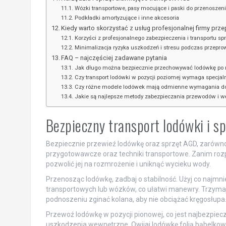
Wózki transportowe, pasy mocujące i paski do przenoszen
Podkładki amortyzujące i inne akcesoria
Kiedy warto skorzystać z usług profesjonalnej firmy pr
Korzyści z profesjonalnego zabezpieczenia i transportu s
Minimalizacja ryzyka uszkodzeń i stresu podczas przepro
FAQ – najczęściej zadawane pytania
Jak długo można bezpiecznie przechowywać lodówkę po 
Czy transport lodówki w pozycji poziomej wymaga specjal
Czy różne modele lodówek mają odmienne wymagania dot
Jakie są najlepsze metody zabezpieczania przewodów i w
Bezpieczny transport lodówki i 
Bezpiecznie przewieź lodówkę oraz sprzęt AGD, zarówno
przygotowawcze oraz techniki transportowe. Zanim rozpo
pozwolić jej na rozmrożenie i uniknąć wycieku wody.
Przenosząc lodówkę, zadbaj o stabilność. Użyj co najmni
transportowych lub wózków, co ułatwi manewry. Trzymają
podnoszeniu zginać kolana, aby nie obciążać kręgosłupa
Przewoź lodówkę w pozycji pionowej, co jest najbezpiec
uszkodzenia wewnętrzne. Owijaj lodówkę folią bąbelkow