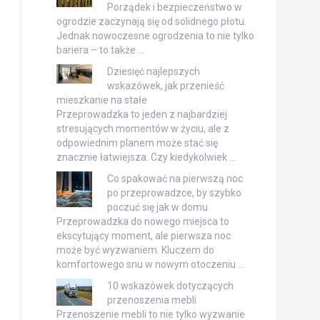
Porządek i bezpieczeństwo w
ogrodzie zaczynają się od solidnego płotu.
Jednak nowoczesne ogrodzenia to nie tylko
bariera – to także …
Dziesięć najlepszych
wskazówek, jak przenieść
mieszkanie na stałe
Przeprowadzka to jeden z najbardziej
stresujących momentów w życiu, ale z
odpowiednim planem może stać się
znacznie łatwiejsza. Czy kiedykolwiek …
Co spakować na pierwszą noc
po przeprowadzce, by szybko
poczuć się jak w domu
Przeprowadzka do nowego miejsca to
ekscytujący moment, ale pierwsza noc
może być wyzwaniem. Kluczem do
komfortowego snu w nowym otoczeniu …
10 wskazówek dotyczących
przenoszenia mebli
Przenoszenie mebli to nie tylko wyzwanie