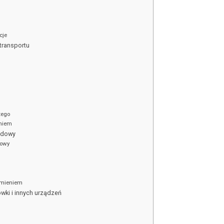
cje
transportu
zego
eniem
udowy
dowy
h
omieniem
ki i innych urządzeń