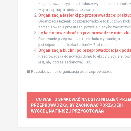
zorganizowana sypialnia to kluczowy element komfortu 
w tym intymnym miejscu szukamy...
Organizacja łazienki po przeprowadzce: praktyc
Organizacja łazienki po przeprowadzce to kluczowy krok
zorganizowanie przestrzeni pozwala nie tylko zaoszczędz
Ile kartonów zabrać na przeprowadzkę mieszka
Planowanie przeprowadzki to nie lada wyzwanie, a kluc
jest odpowiednia liczba kartonów. Zbyt mało...
Organizacja kuchni po przeprowadzce: jak podz
Przeprowadzka do nowego domu to ekscytujący, ale równ
jest, aby dobrze zaplanować, jak...
Rozpakowanie i organizacja po przeprowadzce
Post
←
CO WARTO SPAKOWAĆ NA OSTATNI DZIEŃ PRZE
navigation
PRZEPROWADZKĄ, BY ZACHOWAĆ PORZĄDEK I
WYGODĘ NA FINISZU PRZYGOTOWAŃ