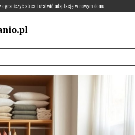
y ograniczyć stres i ułatwić adaptację w nowym domu
: jak uporządkować zmiany adresu i dokumentów krok po kroku
el oraz tekstylia podczas przeprowadzki – praktyczne wskazówki
utki chaosu i jak uniknąć przeciążenia pakowania
jak wybrać sposób, który zminimalizuje stres i koszty
zki, by uniknąć chaosu i dobrze się zorganizować