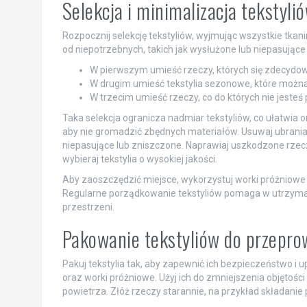
Selekcja i minimalizacja tekstyl
Rozpocznij selekcję tekstyliów, wyjmując wszystkie tkan
od niepotrzebnych, takich jak wysłużone lub niepasujące 
W pierwszym umieść rzeczy, których się zdecydow
W drugim umieść tekstylia sezonowe, które możn
W trzecim umieść rzeczy, co do których nie jesteś
Taka selekcja ogranicza nadmiar tekstyliów, co ułatwia 
aby nie gromadzić zbędnych materiałów. Usuwaj ubrania, p
niepasujące lub zniszczone. Naprawiaj uszkodzone rzec
wybieraj tekstylia o wysokiej jakości.
Aby zaoszczędzić miejsce, wykorzystuj worki próżniowe
Regularne porządkowanie tekstyliów pomaga w utrzyma
przestrzeni.
Pakowanie tekstyliów do przepro
Pakuj tekstylia tak, aby zapewnić ich bezpieczeństwo i
oraz worki próżniowe. Użyj ich do zmniejszenia objętości 
powietrza. Złóż rzeczy starannie, na przykład składani