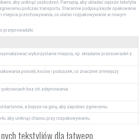
ikami, aby uniknąć uszkodzeń. Pamiętaj, aby układać cięższe tekstylia
h zgnieceniu podczas transportu. Starannie podpisuj każde opakowanie
em miejsca przechowywania, co ułatwi rozpakowywanie w nowym
as przeprowadzki:
aksymalizować wykorzystanie miejsca, np. składanie prześcieradeł z
akowania pościeli, koców i poduszek, co znacznie zmniejszy
w pokrowcach bez ich zdejmowania.
ód kartonów, a lżejsze na górę, aby zapobiec zgnieceniu.
orki, aby uniknąć chaosu przy rozpakowywaniu.
nych tekstyliów dla łatwego