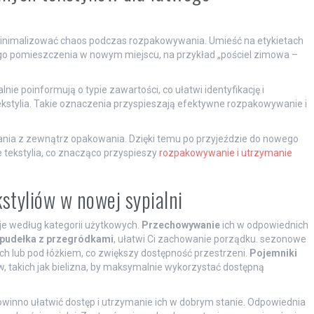
y zminimalizować chaos podczas rozpakowywania. Umieść na etykietach
o pomieszczenia w nowym miejscu, na przykład „pościel zimowa –
nie poinformują o typie zawartości, co ułatwi identyfikację i
tekstylia. Takie oznaczenia przyspieszają efektywne rozpakowywanie i
tania z zewnątrz opakowania. Dzięki temu po przyjeździe do nowego
e tekstylia, co znacząco przyspieszy
rozpakowywanie i utrzymanie
styliów w nowej sypialni
 je według kategorii użytkowych.
Przechowywanie
ich w odpowiednich
pudełka z przegródkami
, ułatwi Ci zachowanie porządku. sezonowe
ch lub pod łóżkiem, co zwiększy dostępność przestrzeni.
Pojemniki
takich jak bielizna, by maksymalnie wykorzystać dostępną
inno ułatwić dostęp i utrzymanie ich w dobrym stanie. Odpowiednia