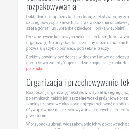
rozpakowywania
Dokładnie opisuj każdy karton i torbę z tekstyliami, b
szczegółowy spis zawartości oraz wskazanie doceloweg
szafa górna” lub „ubranka dziecięce – półka w sypialni”.
Rozważ użycie kolorowych naklejek lub taśm, które wizual
organizację. Na przykład, kolor zielony może oznaczać 
pozwalają szybko odnaleźć potrzebne rzeczy.
Etykiety powinny być dobrze widoczne i łatwe do odczy
domu łatwo zidentyfikujesz, gdzie znajdują się konkretn
porządku
.
Organizacja i przechowywanie tek
Rozpocznij organizację tekstyliów w sypialni, segregując
pojemnikach, takich jak
szczelne worki próżniowe
oraz
tkaniny i zapasowe akcesoria najlepiej schować na półka
używaj również do przechowywania drobnych elementów, 
przestrzeń.
W przypadku ubrań, wieszakowanie ich w pokrowcach pow