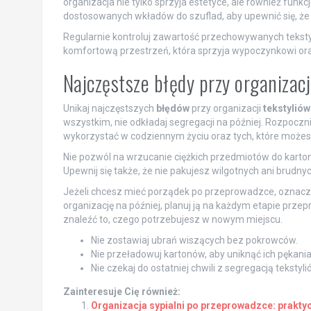
organizacja nie tylko sprzyja estetyce, ale również funk
dostosowanych wkładów do szuflad, aby upewnić się, że 
Regularnie kontroluj zawartość przechowywanych teksty
komfortową przestrzeń, która sprzyja wypoczynkowi oraz
Najczęstsze błędy przy organizac
Unikaj najczęstszych
błędów
przy organizacji
tekstyliów
wszystkim, nie odkładaj segregacji na później. Rozpoc
wykorzystać w codziennym życiu oraz tych, które możes
Nie pozwól na wrzucanie ciężkich przedmiotów do kart
Upewnij się także, że nie pakujesz wilgotnych ani brudny
Jeżeli chcesz mieć porządek po przeprowadzce, oznacz 
organizację na później, planuj ją na każdym etapie prze
znaleźć to, czego potrzebujesz w nowym miejscu.
Nie zostawiaj ubrań wiszących bez pokrowców.
Nie przeładowuj kartonów, aby uniknąć ich pękania
Nie czekaj do ostatniej chwili z segregacją tekstyli
Zainteresuje Cię również:
Organizacja sypialni po przeprowadzce: praktyc