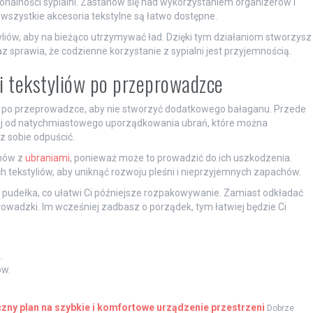
cjonalności sypialni. Zastanów się nad wykorzystaniem organizerów i
wszystkie akcesoria tekstylne są łatwo dostępne.
liów, aby na bieżąco utrzymywać ład. Dzięki tym działaniom stworzysz
 sprawia, że codzienne korzystanie z sypialni jest przyjemnością.
ji tekstyliów po przeprowadzce
po przeprowadzce, aby nie stworzyć dodatkowego bałaganu. Przede
znij od natychmiastowego uporządkowania ubrań, które można
z sobie odpuścić.
onów z
ubraniami
, ponieważ może to prowadzić do ich uszkodzenia.
ch tekstyliów, aby uniknąć rozwoju pleśni i nieprzyjemnych zapachów.
pudełka, co ułatwi Ci późniejsze rozpakowywanie. Zamiast odkładać
prowadzki. Im wcześniej zadbasz o porządek, tym łatwiej będzie Ci
.
ów.
zny plan na szybkie i komfortowe urządzenie przestrzeni
Dobrze