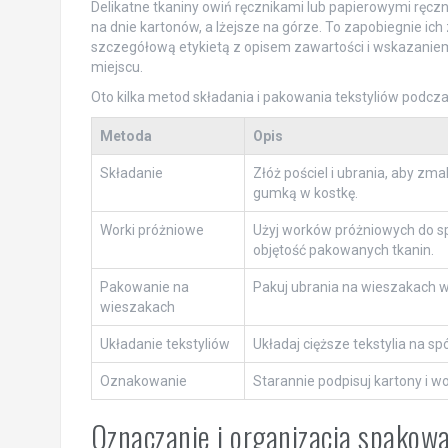
Delikatne tkaniny owiń ręcznikami lub papierowymi ręczn
na dnie kartonów, a lżejsze na górze. To zapobiegnie ic
szczegółową etykietą z opisem zawartości i wskazani
miejscu.
Oto kilka metod składania i pakowania tekstyliów podcz
Metoda
Opis
Składanie
Złóż pościel i ubrania, aby zm
gumką w kostkę.
Worki próżniowe
Użyj worków próżniowych do sp
objętość pakowanych tkanin.
Pakowanie na
Pakuj ubrania na wieszakach 
wieszakach
Układanie tekstyliów
Układaj cięższe tekstylia na sp
Oznakowanie
Starannie podpisuj kartony i w
Oznaczanie i organizacja spakowa