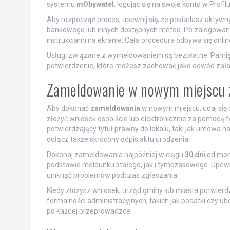
systemu
mObywatel
, logując się na swoje konto w Profi
Aby rozpocząć proces, upewnij się, że posiadasz aktywn
bankowego lub innych dostępnych metod. Po zalogowani
instrukcjami na ekranie. Cała procedura odbywa się onli
Usługi związane z wymeldowaniem są bezpłatne. Pamię
potwierdzenie, które możesz zachować jako dowód zała
Zameldowanie w nowym miejscu 
Aby dokonać
zameldowania
w nowym miejscu, udaj się
złożyć wniosek osobiście lub elektronicznie za pomocą
potwierdzający tytuł prawny do lokalu, taki jak umowa na
dołącz także skrócony odpis aktu urodzenia.
Dokonaj zameldowania najpóźniej w ciągu
30 dni
od mom
podstawie meldunku stałego, jak i tymczasowego. Upewn
uniknąć problemów podczas zgłaszania.
Kiedy złożysz wniosek, urząd gminy lub miasta potwierdzi
formalności administracyjnych, takich jak podatki czy 
po każdej przeprowadzce.