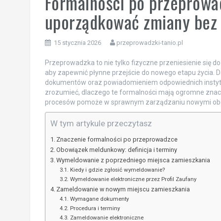
Formalności po przeprowad
uporządkować zmiany bez 
15 stycznia 2026
przeprowadzki-tanio.pl
Przeprowadzka to nie tylko fizyczne przeniesienie się do
aby zapewnić płynne przejście do nowego etapu życia. 
dokumentów oraz powiadomieniem odpowiednich instytucj
zrozumieć, dlaczego te formalności mają ogromne znacz
procesów pomoże w sprawnym zarządzaniu nowymi ob
W tym artykule przeczytasz
Znaczenie formalności po przeprowadzce
Obowiązek meldunkowy: definicja i terminy
Wymeldowanie z poprzedniego miejsca zamieszkania
Kiedy i gdzie zgłosić wymeldowanie?
Wymeldowanie elektroniczne przez Profil Zaufany
Zameldowanie w nowym miejscu zamieszkania
Wymagane dokumenty
Procedura i terminy
Zameldowanie elektroniczne