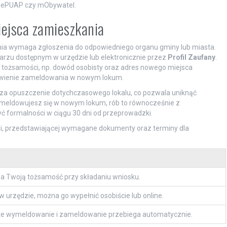
ak ePUAP czy mObywatel.
ejsca zamieszkania
a wymaga zgłoszenia do odpowiedniego organu gminy lub miasta.
larzu dostępnym w urzędzie lub elektronicznie przez
Profil Zaufany
.
 tożsamości, np. dowód osobisty oraz adres nowego miejsca
atwienie zameldowania w nowym lokum.
za opuszczenie dotychczasowego lokalu, co pozwala uniknąć
ameldowujesz się w nowym lokum, rób to równocześnie z
ć formalności w ciągu 30 dni od przeprowadzki.
eli, przedstawiającej wymagane dokumenty oraz terminy dla
a Twoją tożsamość przy składaniu wniosku.
 urzędzie, można go wypełnić osobiście lub online.
że wymeldowanie i zameldowanie przebiega automatycznie.