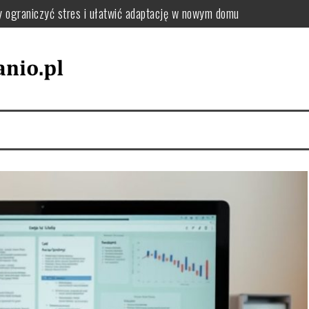
y ograniczyć stres i ułatwić adaptację w nowym domu
: jak uporządkować zmiany adresu i dokumentów krok po kroku
el oraz tekstylia podczas przeprowadzki – praktyczne wskazówki
utki chaosu i jak uniknąć przeciążenia pakowania
jak wybrać sposób, który zminimalizuje stres i koszty
zki, by uniknąć chaosu i dobrze się zorganizować