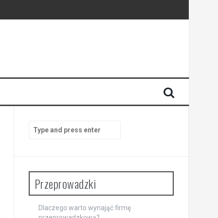
Search
for:
Przeprowadzki
Dlaczego warto wynająć firmę
przeprowadzkową?