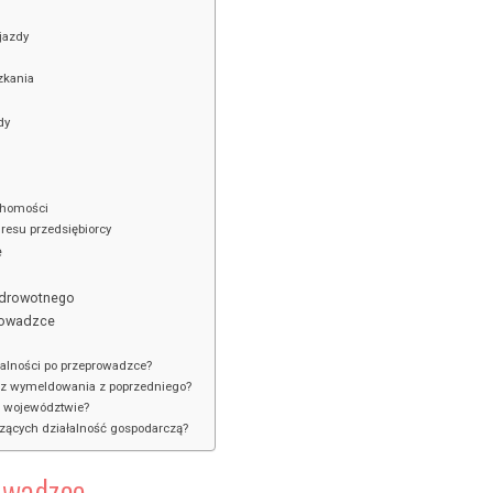
jazdy
zkania
dy
uchomości
resu przedsiębiorcy
e
 zdrowotnego
prowadzce
alności po przeprowadzce?
z wymeldowania z poprzedniego?
ub województwie?
zących działalność gospodarczą?
owadzce