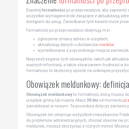
Dopełnij
formalności
po przeprowadzce, aby zapewnić s
wszystkie wymagane kroki związane z aktualizacją adr
dostępem do usług. Zaniedbanie tych kwestii może prow
Formalności po przeprowadzce obejmują m.in.:
zgłoszenie zmiany adresu w urzędach,
aktualizację danych u dostawców
mediów
,
wymeldowanie z poprzedniego miejsca zamieszka
Nieprzestrzeganie tych obowiązków, takich jak aktuali
ważnych informacji, a także stwarzaniem trudności w kor
formalności to skuteczny sposób na uniknięcie przyszłyc
Obowiązek meldunkowy: definicja
Obowiązek meldunkowy
to formalność, którą musisz d
urzędzie gminy lub miasta. Masz
30 dni
od momentu
pr
zameldować w nowym. Ta procedura dotyczy zarówno poby
Obowiązek ten obejmuje wszystkich mieszkańców Polski
do problemów administracyjnych, chociaż obecnie nie pr
meldunek, możesz skorzystać z różnych metod. Możesz zg