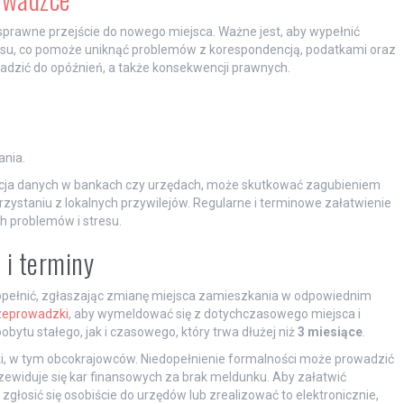
prawne przejście do nowego miejsca. Ważne jest, aby wypełnić
esu, co pomoże uniknąć problemów z korespondencją, podatkami oraz
adzić do opóźnień, a także konsekwencji prawnych.
nia.
zacja danych w bankach czy urzędach, może skutkować zagubieniem
zystaniu z lokalnych przywilejów. Regularne i terminowe załatwienie
h problemów i stresu.
 i terminy
opełnić, zgłaszając zmianę miejsca zamieszkania w odpowiednim
zeprowadzki
, aby wymeldować się z dotychczasowego miejsca i
tu stałego, jak i czasowego, który trwa dłużej niż
3 miesiące
.
, w tym obcokrajowców. Niedopełnienie formalności może prowadzić
zewiduje się kar finansowych za brak meldunku. Aby załatwić
łosić się osobiście do urzędów lub zrealizować to elektronicznie,