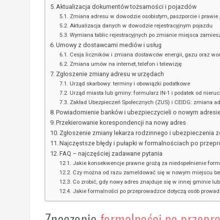
Aktualizacja dokumentów tożsamości i pojazdów
Zmiana adresu w dowodzie osobistym, paszporcie i prawie 
Aktualizacja danych w dowodzie rejestracyjnym pojazdu
Wymiana tablic rejestracyjnych po zmianie miejsca zamies
Umowy z dostawcami mediów i usług
Cesja liczników i zmiana dostawców energii, gazu oraz wo
Zmiana umów na internet, telefon i telewizję
Zgłoszenie zmiany adresu w urzędach
Urząd skarbowy: terminy i obowiązki podatkowe
Urząd miasta lub gminy: formularz IN-1 i podatek od nier
Zakład Ubezpieczeń Społecznych (ZUS) i CEIDG: zmiana ad
Powiadomienie banków i ubezpieczycieli o nowym adresi
Przekierowanie korespondencji na nowy adres
Zgłoszenie zmiany lekarza rodzinnego i ubezpieczenia
Najczęstsze błędy i pułapki w formalnościach po prze
FAQ – najczęściej zadawane pytania
Jakie konsekwencje prawne grożą za niedopełnienie form
Czy można od razu zameldować się w nowym miejscu be
Co zrobić, gdy nowy adres znajduje się w innej gminie l
Jakie formalności po przeprowadzce dotyczą osób prowad
Znaczenie
formalności po przepr