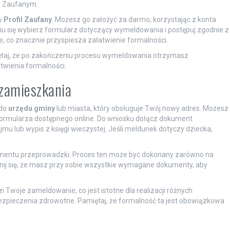
lu Zaufanym.
y
Profil Zaufany
. Możesz go założyć za darmo, korzystając z konta
u się wybierz formularz dotyczący wymeldowania i postępuj zgodnie z
ne, co znacznie przyspiesza załatwienie formalności.
taj, że po zakończeniu procesu wymeldowania otrzymasz
twienia formalności.
zamieszkania
 do
urzędu gminy
lub miasta, który obsługuje Twój nowy adres. Możesz
 formularza dostępnego online. Do wniosku dołącz dokument
jmu lub wypis z księgi wieczystej. Jeśli meldunek dotyczy dziecka,
entu przeprowadzki. Proces ten może być dokonany zarówno na
ij się, że masz przy sobie wszystkie wymagane dokumenty, aby
 Twoje zameldowanie, co jest istotne dla realizacji różnych
ubezpieczenia zdrowotne. Pamiętaj, że formalność ta jest obowiązkowa