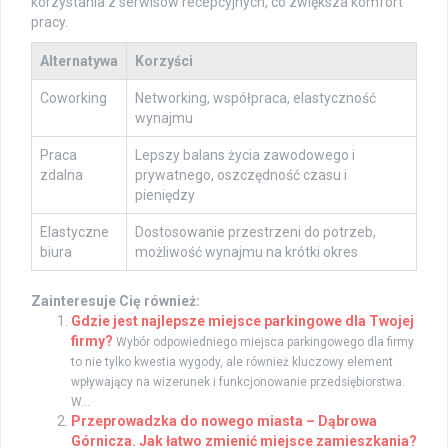
korzystania z serwisów recepcyjnych, co zwiększa komfort
pracy.
Alternatywa
Korzyści
Coworking
Networking, współpraca, elastyczność
wynajmu
Praca
Lepszy balans życia zawodowego i
zdalna
prywatnego, oszczędność czasu i
pieniędzy
Elastyczne
Dostosowanie przestrzeni do potrzeb,
biura
możliwość wynajmu na krótki okres
Zainteresuje Cię również:
Gdzie jest najlepsze miejsce parkingowe dla Twojej
firmy?
Wybór odpowiedniego miejsca parkingowego dla firmy
to nie tylko kwestia wygody, ale również kluczowy element
wpływający na wizerunek i funkcjonowanie przedsiębiorstwa.
W...
Przeprowadzka do nowego miasta – Dąbrowa
Górnicza. Jak łatwo zmienić miejsce zamieszkania?