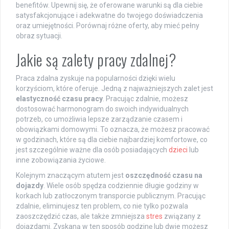
benefitów. Upewnij się, że oferowane warunki są dla ciebie
satysfakcjonujące i adekwatne do twojego doświadczenia
oraz umiejętności. Porównaj różne oferty, aby mieć pełny
obraz sytuacji.
Jakie są zalety pracy zdalnej?
Praca zdalna zyskuje na popularności dzięki wielu
korzyściom, które oferuje. Jedną z najważniejszych zalet jest
elastyczność czasu pracy
. Pracując zdalnie, możesz
dostosować harmonogram do swoich indywidualnych
potrzeb, co umożliwia lepsze zarządzanie czasem i
obowiązkami domowymi. To oznacza, że możesz pracować
w godzinach, które są dla ciebie najbardziej komfortowe, co
jest szczególnie ważne dla osób posiadających
dzieci
lub
inne zobowiązania życiowe.
Kolejnym znaczącym atutem jest
oszczędność czasu na
dojazdy
. Wiele osób spędza codziennie długie godziny w
korkach lub zatłoczonym transporcie publicznym. Pracując
zdalnie, eliminujesz ten problem, co nie tylko pozwala
zaoszczędzić czas, ale także zmniejsza
stres
związany z
dojazdami. Zyskaną w ten sposób godzinę lub dwie możesz