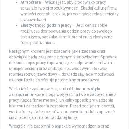
Atmosfera
– Ważne jest, aby środowisko pracy
sprzyjało twojej produktywności. Zbadaj kulturę firmy,
wartości zespołu oraz to, jak wyglądają relacje między
pracownikami.
Elastyczność godzin pracy
– Jeśli cenisz sobie
możliwość dostosowania godzin pracy do swojego
trybu życia, poszukaj firm, które oferują elastyczne
formy zatrudnienia.
Następnym krokiem jest zbadanie, jakie zadania oraz
obowiązki będą związane z danym stanowiskiem. Sprawdź
dokładnie opis pracy i upewnij się, że odpowiada on twoim
umiejętnościom oraz ambicjom zawodowym. Rozważ
również rozwój zawodowy – dowiedz się, jakie możliwości
awansu i szkoleń oferuje potencjalny pracodawca.
Warto także zastanowić się nad
różnicami w stylu
zarządzania
, które mogą wpływać na twoje zadowolenie z
pracy. Każda firma ma swój unikalny sposób prowadzenia
biznesu i zarządzania zespołem. Przed podjęciem decyzji,
warto skorzystać z rozmów z pracownikami lub zapoznać
się z recenzjami na temat danej firmy.
Wreszcie, nie zapomnij o aspekcie wynagrodzenia oraz