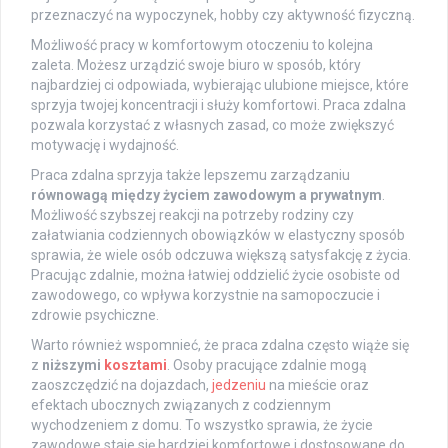
przeznaczyć na wypoczynek, hobby czy aktywność fizyczną.
Możliwość pracy w komfortowym otoczeniu to kolejna
zaleta. Możesz urządzić swoje biuro w sposób, który
najbardziej ci odpowiada, wybierając ulubione miejsce, które
sprzyja twojej koncentracji i służy komfortowi. Praca zdalna
pozwala korzystać z własnych zasad, co może zwiększyć
motywację i wydajność.
Praca zdalna sprzyja także lepszemu zarządzaniu
równowagą między życiem zawodowym a prywatnym
.
Możliwość szybszej reakcji na potrzeby rodziny czy
załatwiania codziennych obowiązków w elastyczny sposób
sprawia, że wiele osób odczuwa większą satysfakcję z życia.
Pracując zdalnie, można łatwiej oddzielić życie osobiste od
zawodowego, co wpływa korzystnie na samopoczucie i
zdrowie psychiczne.
Warto również wspomnieć, że praca zdalna często wiąże się
z
niższymi
kosztami
. Osoby pracujące zdalnie mogą
zaoszczędzić na dojazdach,
jedzeniu
na mieście oraz
efektach ubocznych związanych z codziennym
wychodzeniem z domu. To wszystko sprawia, że życie
zawodowe staje się bardziej komfortowe i dostosowane do