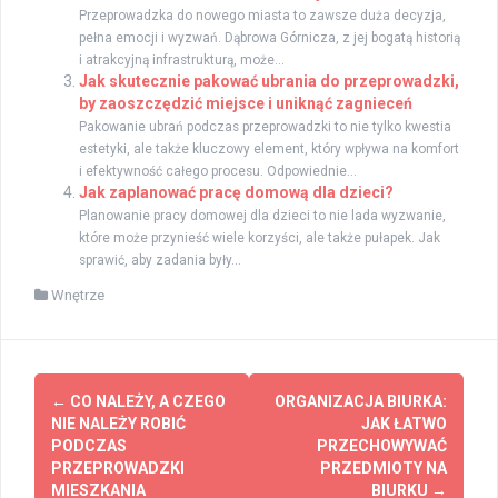
Przeprowadzka do nowego miasta to zawsze duża decyzja,
pełna emocji i wyzwań. Dąbrowa Górnicza, z jej bogatą historią
i atrakcyjną infrastrukturą, może...
Jak skutecznie pakować ubrania do przeprowadzki,
by zaoszczędzić miejsce i uniknąć zagnieceń
Pakowanie ubrań podczas przeprowadzki to nie tylko kwestia
estetyki, ale także kluczowy element, który wpływa na komfort
i efektywność całego procesu. Odpowiednie...
Jak zaplanować pracę domową dla dzieci?
Planowanie pracy domowej dla dzieci to nie lada wyzwanie,
które może przynieść wiele korzyści, ale także pułapek. Jak
sprawić, aby zadania były...
Wnętrze
Post
←
CO NALEŻY, A CZEGO
ORGANIZACJA BIURKA:
navigation
NIE NALEŻY ROBIĆ
JAK ŁATWO
PODCZAS
PRZECHOWYWAĆ
PRZEPROWADZKI
PRZEDMIOTY NA
MIESZKANIA
BIURKU
→