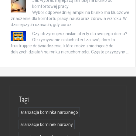
Jak wybrać najlepszą lampkę na biurko do
komfortowej pracy
Wybór odpowiedniej lampki na biurko ma kluczowe
znaczenie dla komfortu pracy, nauki oraz zdrowia wzroku. W
dzisiejszych czasach, gdy coraz …
Czy otrzymujesz niskie oferty dla swojego domu?
Otrzymywanie niskich ofert za swój dom to
frustrujące doświadczenie, które może zniechęcać do
dalszych działań na rynku nieruchomości. Często przyczyny …
Tagi
aranżacja kominka narożnego
aranżacje kominek narożny