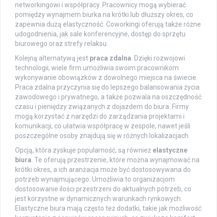
networkingowi i współpracy. Pracownicy mogą wybierać
pomiędzy wynajmem biurka na krótki lub dłuższy okres, co
zapewnia dużą elastyczność. Coworkingi oferują także różne
udogodnienia, jak sale konferencyjne, dostęp do sprzętu
biurowego oraz strefy relaksu.
Kolejną alternatywą jest
praca zdalna
. Dzięki rozwojowi
technologii, wiele firm umożliwia swoim pracownikom
wykonywanie obowiązków z dowolnego miejsca na świecie.
Praca zdalna przyczynia się do lepszego balansowania życia
zawodowego i prywatnego, a także pozwala na oszczędność
czasu i pieniędzy związanych z dojazdem do biura. Firmy
mogą korzystać z narzędzi do zarządzania projektami i
komunikacji, co ułatwia współpracę w zespole, nawet jeśli
poszczególne osoby znajdują się w różnych lokalizacjach.
Opcją, która zyskuje popularność, są również
elastyczne
biura
. Te oferują przestrzenie, które można wynajmować na
krótki okres, a ich aranżacja może być dostosowywana do
potrzeb wynajmującego. Umożliwia to organizacjom
dostosowanie ilości przestrzeni do aktualnych potrzeb, co
jest korzystne w dynamicznych warunkach rynkowych.
Elastyczne biura mają często też dodatki, takie jak możliwość