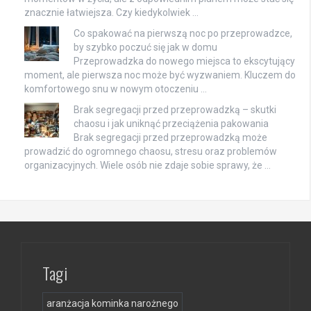
znacznie łatwiejsza. Czy kiedykolwiek …
Co spakować na pierwszą noc po przeprowadzce,
by szybko poczuć się jak w domu
Przeprowadzka do nowego miejsca to ekscytujący
moment, ale pierwsza noc może być wyzwaniem. Kluczem do
komfortowego snu w nowym otoczeniu …
Brak segregacji przed przeprowadzką – skutki
chaosu i jak uniknąć przeciążenia pakowania
Brak segregacji przed przeprowadzką może
prowadzić do ogromnego chaosu, stresu oraz problemów
organizacyjnych. Wiele osób nie zdaje sobie sprawy, że …
Tagi
aranżacja kominka narożnego