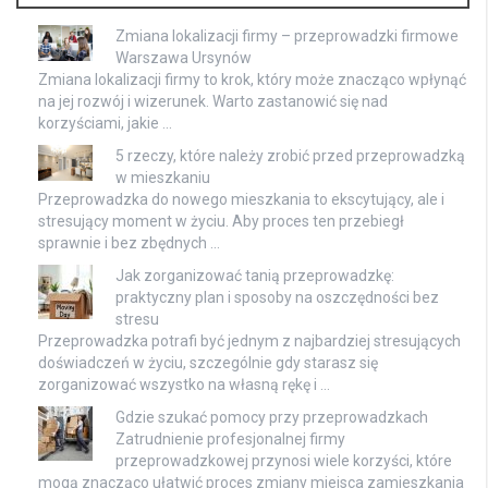
Zmiana lokalizacji firmy – przeprowadzki firmowe
Warszawa Ursynów
Zmiana lokalizacji firmy to krok, który może znacząco wpłynąć
na jej rozwój i wizerunek. Warto zastanowić się nad
korzyściami, jakie …
5 rzeczy, które należy zrobić przed przeprowadzką
w mieszkaniu
Przeprowadzka do nowego mieszkania to ekscytujący, ale i
stresujący moment w życiu. Aby proces ten przebiegł
sprawnie i bez zbędnych …
Jak zorganizować tanią przeprowadzkę:
praktyczny plan i sposoby na oszczędności bez
stresu
Przeprowadzka potrafi być jednym z najbardziej stresujących
doświadczeń w życiu, szczególnie gdy starasz się
zorganizować wszystko na własną rękę i …
Gdzie szukać pomocy przy przeprowadzkach
Zatrudnienie profesjonalnej firmy
przeprowadzkowej przynosi wiele korzyści, które
mogą znacząco ułatwić proces zmiany miejsca zamieszkania