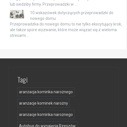
lub siedziby firmy. Przeprowadzki w …
10 wskazówek dotyczących przeprowadzki do
nowego domu
Przeprowadzka do nowego domu to nie tylko ekscytujący krok,
ale także spore wyzwanie, które może wiązać się z wieloma
stresami …
Tagi
aranżacja kominka narożnego
aranżacje kominek narożny
aranżacje kominka narożnego
Autobus do wynajęcia Rzeszów