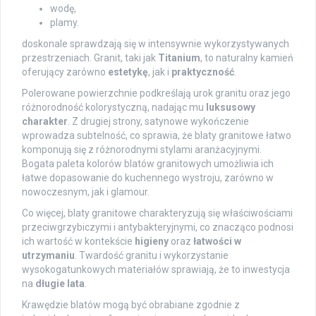
wodę,
plamy.
doskonale sprawdzają się w intensywnie wykorzystywanych
przestrzeniach. Granit, taki jak
Titanium
, to naturalny kamień
oferujący zarówno
estetykę
, jak i
praktyczność
.
Polerowane powierzchnie podkreślają urok granitu oraz jego
różnorodność kolorystyczną, nadając mu
luksusowy
charakter
. Z drugiej strony, satynowe wykończenie
wprowadza subtelność, co sprawia, że blaty granitowe łatwo
komponują się z różnorodnymi stylami aranżacyjnymi.
Bogata paleta kolorów blatów granitowych umożliwia ich
łatwe dopasowanie do kuchennego wystroju, zarówno w
nowoczesnym, jak i glamour.
Co więcej, blaty granitowe charakteryzują się właściwościami
przeciwgrzybiczymi i antybakteryjnymi, co znacząco podnosi
ich wartość w kontekście
higieny
oraz
łatwości w
utrzymaniu
. Twardość granitu i wykorzystanie
wysokogatunkowych materiałów sprawiają, że to inwestycja
na
długie lata
.
Krawędzie blatów mogą być obrabiane zgodnie z