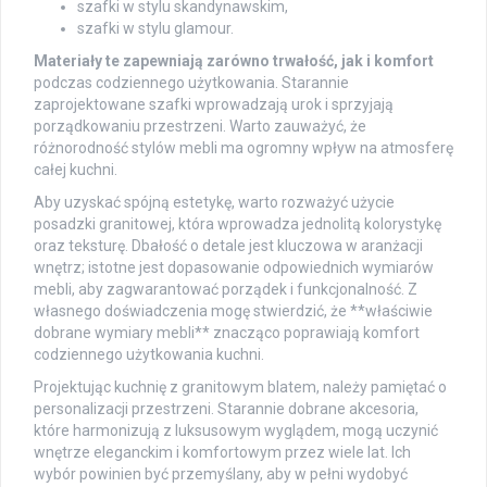
szafki w stylu skandynawskim,
szafki w stylu glamour.
Materiały te zapewniają zarówno trwałość, jak i komfort
podczas codziennego użytkowania. Starannie
zaprojektowane szafki wprowadzają urok i sprzyjają
porządkowaniu przestrzeni. Warto zauważyć, że
różnorodność stylów mebli ma ogromny wpływ na atmosferę
całej kuchni.
Aby uzyskać spójną estetykę, warto rozważyć użycie
posadzki granitowej, która wprowadza jednolitą kolorystykę
oraz teksturę. Dbałość o detale jest kluczowa w aranżacji
wnętrz; istotne jest dopasowanie odpowiednich wymiarów
mebli, aby zagwarantować porządek i funkcjonalność. Z
własnego doświadczenia mogę stwierdzić, że **właściwie
dobrane wymiary mebli** znacząco poprawiają komfort
codziennego użytkowania kuchni.
Projektując kuchnię z granitowym blatem, należy pamiętać o
personalizacji przestrzeni. Starannie dobrane akcesoria,
które harmonizują z luksusowym wyglądem, mogą uczynić
wnętrze eleganckim i komfortowym przez wiele lat. Ich
wybór powinien być przemyślany, aby w pełni wydobyć