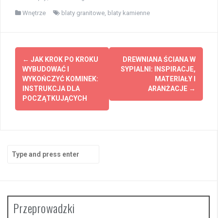
Wnętrze
blaty granitowe
,
blaty kamienne
Post
←
JAK KROK PO KROKU
DREWNIANA ŚCIANA W
navigation
WYBUDOWAĆ I
SYPIALNI: INSPIRACJE,
WYKOŃCZYĆ KOMINEK:
MATERIAŁY I
INSTRUKCJA DLA
ARANŻACJE
→
POCZĄTKUJĄCYCH
Search
for:
Przeprowadzki