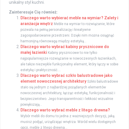
unikalny styl kuchni.
Zainteresuje Cię również:
Dlaczego warto wybierać meble na wymiar? Zalety i
aranżacja wnętrz
Meble na wymiar to rozwiązanie, które
pozwala na pełną personalizację i kreatywne
zagospodarowanie przestrzeni. Dzięki nim można osiągnąć
harmonijną równowagę między estetyką...
Dlaczego warto wybrać kabiny prysznicowe do
małej łazienki
Kabiny prysznicowe to nie tylko
najpopularniejsze rozwiązanie w nowoczesnych łazienkach,
ale także niezwykle funkcjonalny element, który łączy w sobie
estetykę i praktyczność....
Dlaczego warto wybrać szkło balustradowe jako
element nowoczesnej architektury
Szkło balustradowe
stało się jednym z najbardziej pożądanych elementów
nowoczesnej architektury, łącząc estetykę, funkcjonalność i
bezpieczeństwo. Jego transparentność i lekkość wizualnie
powiększają...
Dlaczego warto wybrać meble z litego drewna?
Wybór mebli do domu to jedna z ważniejszych decyzji, jaką
musisz podjąć, urządzając wnętrza. Wśród wielu dostępnych
opcji, meble z litego drewna...