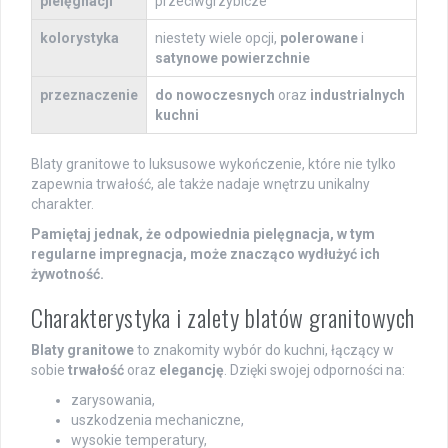
pielęgnacji
przeciwgrzybicze
kolorystyka
niestety wiele opcji,
polerowane
i
satynowe powierzchnie
przeznaczenie
do nowoczesnych
oraz
industrialnych
kuchni
Blaty granitowe to luksusowe wykończenie, które nie tylko
zapewnia trwałość, ale także nadaje wnętrzu unikalny
charakter.
Pamiętaj jednak, że odpowiednia pielęgnacja, w tym
regularne impregnacja, może znacząco wydłużyć ich
żywotność.
Charakterystyka i zalety blatów granitowych
Blaty granitowe
to znakomity wybór do kuchni, łączący w
sobie
trwałość
oraz
elegancję
. Dzięki swojej odporności na:
zarysowania,
uszkodzenia mechaniczne,
wysokie temperatury,