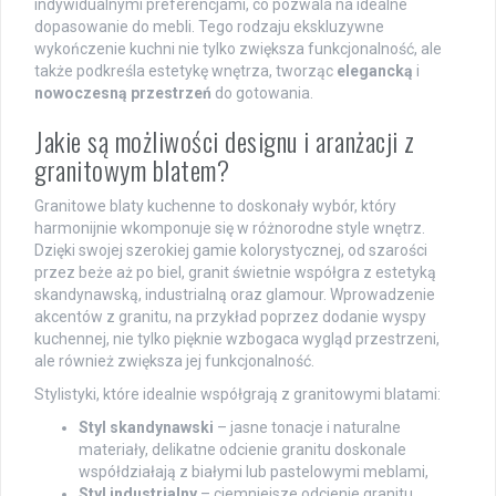
indywidualnymi preferencjami, co pozwala na idealne
dopasowanie do mebli. Tego rodzaju ekskluzywne
wykończenie kuchni nie tylko zwiększa funkcjonalność, ale
także podkreśla estetykę wnętrza, tworząc
elegancką
i
nowoczesną przestrzeń
do gotowania.
Jakie są możliwości designu i aranżacji z
granitowym blatem?
Granitowe blaty kuchenne to doskonały wybór, który
harmonijnie wkomponuje się w różnorodne style wnętrz.
Dzięki swojej szerokiej gamie kolorystycznej, od szarości
przez beże aż po biel, granit świetnie współgra z estetyką
skandynawską, industrialną oraz glamour. Wprowadzenie
akcentów z granitu, na przykład poprzez dodanie wyspy
kuchennej, nie tylko pięknie wzbogaca wygląd przestrzeni,
ale również zwiększa jej funkcjonalność.
Stylistyki, które idealnie współgrają z granitowymi blatami:
Styl skandynawski
– jasne tonacje i naturalne
materiały, delikatne odcienie granitu doskonale
współdziałają z białymi lub pastelowymi meblami,
Styl industrialny
– ciemniejsze odcienie granitu