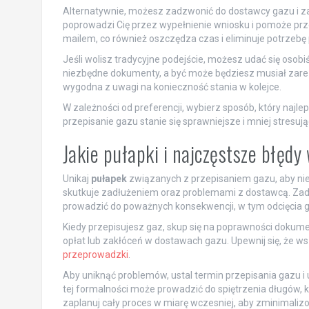
Alternatywnie, możesz zadzwonić do dostawcy gazu i za
poprowadzi Cię przez wypełnienie wniosku i pomoże pr
mailem, co również oszczędza czas i eliminuje potrzeb
Jeśli wolisz tradycyjne podejście, możesz udać się osobi
niezbędne dokumenty, a być może będziesz musiał zarez
wygodna z uwagi na konieczność stania w kolejce.
W zależności od preferencji, wybierz sposób, który najl
przepisanie gazu stanie się sprawniejsze i mniej stresują
Jakie pułapki i najczęstsze błędy
Unikaj
pułapek
związanych z przepisaniem gazu, aby nie 
skutkuje zadłużeniem oraz problemami z dostawcą. Zadb
prowadzić do poważnych konsekwencji, w tym odcięcia 
Kiedy przepisujesz gaz, skup się na poprawności dokum
opłat lub zakłóceń w dostawach gazu. Upewnij się, że w
przeprowadzki
.
Aby uniknąć problemów, ustal termin przepisania gazu i u
tej formalności może prowadzić do spiętrzenia długów, 
zaplanuj cały proces w miarę wczesniej, aby zminimaliz