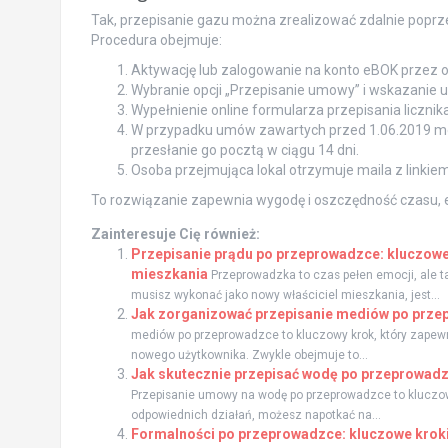
Tak, przepisanie gazu można zrealizować zdalnie poprze
Procedura obejmuje:
Aktywację lub zalogowanie na konto eBOK przez os
Wybranie opcji „Przepisanie umowy” i wskazanie 
Wypełnienie online formularza przepisania licznika
W przypadku umów zawartych przed 1.06.2019 mo
przesłanie go pocztą w ciągu 14 dni.
Osoba przejmująca lokal otrzymuje maila z linki
To rozwiązanie zapewnia wygodę i oszczędność czasu, e
Zainteresuje Cię również:
Przepisanie prądu po przeprowadzce: kluczowe 
mieszkania
Przeprowadzka to czas pełen emocji, ale t
musisz wykonać jako nowy właściciel mieszkania, jest...
Jak zorganizować przepisanie mediów po przep
mediów po przeprowadzce to kluczowy krok, który zapew
nowego użytkownika. Zwykle obejmuje to...
Jak skutecznie przepisać wodę po przeprowadzc
Przepisanie umowy na wodę po przeprowadzce to kluczowy 
odpowiednich działań, możesz napotkać na...
Formalności po przeprowadzce: kluczowe kroki