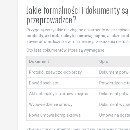
Jakie formalności i dokumenty są
przeprowadzce?
Przygotuj wszystkie niezbędne dokumenty do przepisan
osobisty
,
akt notarialny
lub
umowę najmu
, a także
prot
zawierać stan licznika w momencie przekazania nieruch
Oto lista dokumentów, które są wymagane:
Dokument
Opis
Protokół zdawczo-odbiorczy
Dokument potwie
Dowód osobisty
Potwierdzenie t
Akt notarialny lub umowa najmu
Dokument potwier
Wypowiedzenie umowy
Dokument wypow
Nowa umowa kompleksowa
Umowa na dostaw
Zbierając te dokumenty, upewnisz się, że proces przepis