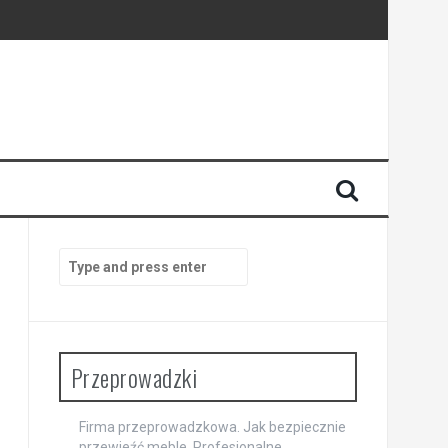
Search
for:
Przeprowadzki
Firma przeprowadzkowa. Jak bezpiecznie
przewieźć meble. Profesjonalne