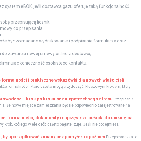
z system eBOK, jeśli dostawca gazu oferuje taką funkcjonalność.
obę przepisującą licznik.
umowy do przepisania.
.
że być wymagane wydrukowanie i podpisanie formularza oraz
em do zawarcia nowej umowy online z dostawcą.
liminując konieczność osobistego kontaktu.
formalności i praktyczne wskazówki dla nowych właścicieli
akże formalności, które często mogą przytłoczyć. Kluczowym krokiem, który
rowadzce – krok po kroku bez niepotrzebnego stresu
Przepisanie
nia, że nowe miejsce zamieszkania będzie odpowiednio zarejestrowane na
e: formalności, dokumenty i najczęstsze pułapki do uniknięcia
krok, którego wiele osób często bagatelizuje. Jeśli nie podejmiesz
, by uporządkować zmiany bez pomyłek i opóźnień
Przeprowadzka to