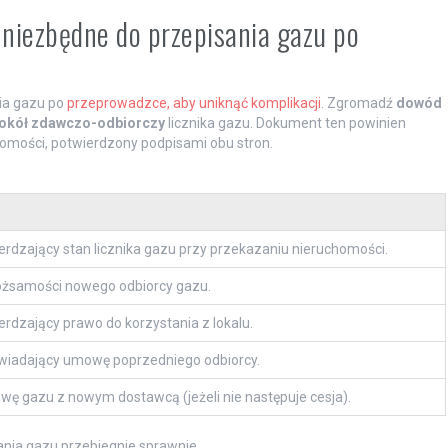
 niezbędne do przepisania gazu po
ia gazu po
przeprowadzce, aby uniknąć komplikacji
. Zgromadź
dowód
okół zdawczo-odbiorczy
licznika gazu. Dokument ten powinien
omości, potwierdzony podpisami obu stron.
rdzający stan licznika gazu przy przekazaniu nieruchomości.
ożsamości nowego odbiorcy gazu.
dzający prawo do korzystania z lokalu.
iadający umowę poprzedniego odbiorcy.
ę gazu z nowym dostawcą (jeżeli nie następuje cesja).
ania gazu przebiegnie sprawnie.