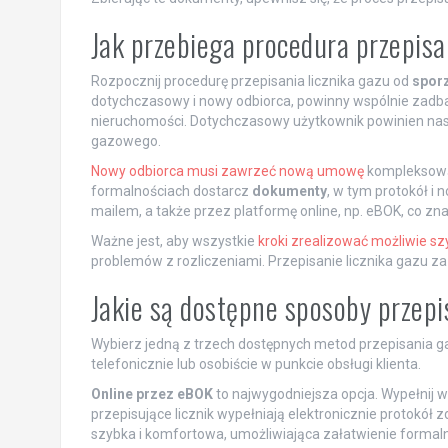
Jak przebiega procedura przepisa
Rozpocznij procedurę przepisania licznika gazu od
spor
dotychczasowy i nowy odbiorca, powinny wspólnie zadbać
nieruchomości. Dotychczasowy użytkownik powinien na
gazowego.
Nowy odbiorca musi zawrzeć nową umowę
kompleksową 
formalnościach dostarcz
dokumenty
, w tym protokół i
mailem, a także przez platformę online, np. eBOK, co zn
Ważne jest, aby wszystkie
kroki zrealizować możliwie szy
problemów z rozliczeniami. Przepisanie licznika gazu z
Jakie są dostępne sposoby przepi
Wybierz jedną z trzech dostępnych metod przepisania ga
telefonicznie lub osobiście w punkcie obsługi klienta.
Online przez eBOK
to najwygodniejsza opcja. Wypełnij wn
przepisujące licznik wypełniają elektronicznie protokół 
szybka i komfortowa, umożliwiająca załatwienie formal