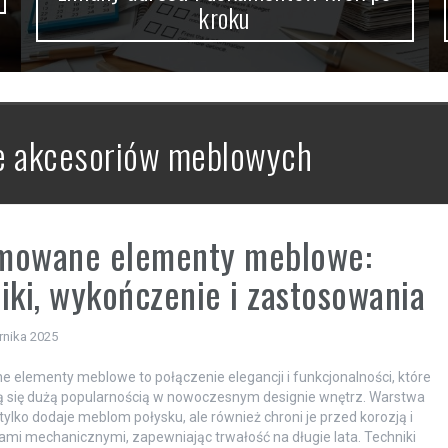
kroku
 akcesoriów meblowych
mowane elementy meblowe:
iki, wykończenie i zastosowania
rnika 2025
elementy meblowe to połączenie elegancji i funkcjonalności, które
zą się dużą popularnością w nowoczesnym designie wnętrz. Warstwa
tylko dodaje meblom połysku, ale również chroni je przed korozją i
mi mechanicznymi, zapewniając trwałość na długie lata. Techniki