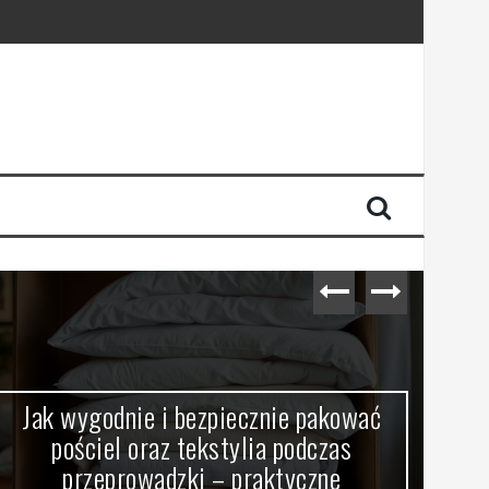
Jak wygodnie i bezpiecznie pakować
Br
pościel oraz tekstylia podczas
przeprowadzki – praktyczne