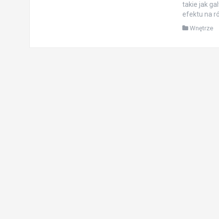
takie jak g
efektu na r
Wnętrze