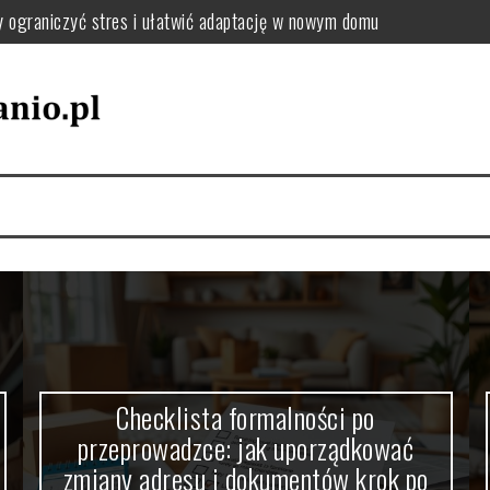
: jak uporządkować zmiany adresu i dokumentów krok po kroku
el oraz tekstylia podczas przeprowadzki – praktyczne wskazówki
utki chaosu i jak uniknąć przeciążenia pakowania
jak wybrać sposób, który zminimalizuje stres i koszty
zki, by uniknąć chaosu i dobrze się zorganizować
Checklista formalności po
przeprowadzce: jak uporządkować
zmiany adresu i dokumentów krok po