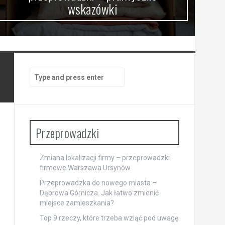
wskazówki
Search
for:
Przeprowadzki
Zmiana lokalizacji firmy – przeprowadzki
firmowe Warszawa Ursynów
Przeprowadzka do nowego miasta –
Dąbrowa Górnicza. Jak łatwo zmienić
miejsce zamieszkania?
Top 9 rzeczy, które trzeba wziąć pod uwagę