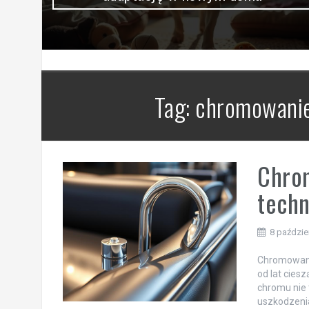
Tag:
chromowanie
Chro
techn
8 paździe
Chromowane 
od lat cies
chromu nie 
uszkodzenia