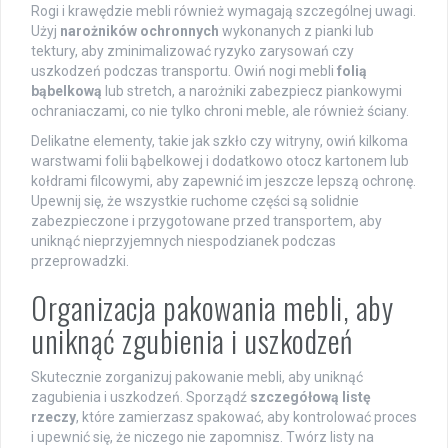
Rogi i krawędzie mebli również wymagają szczególnej uwagi.
Użyj
narożników ochronnych
wykonanych z pianki lub
tektury, aby zminimalizować ryzyko zarysowań czy
uszkodzeń podczas transportu. Owiń nogi mebli
folią
bąbelkową
lub stretch, a narożniki zabezpiecz piankowymi
ochraniaczami, co nie tylko chroni meble, ale również ściany.
Delikatne elementy, takie jak szkło czy witryny, owiń kilkoma
warstwami folii bąbelkowej i dodatkowo otocz kartonem lub
kołdrami filcowymi, aby zapewnić im jeszcze lepszą ochronę.
Upewnij się, że wszystkie ruchome części są solidnie
zabezpieczone i przygotowane przed transportem, aby
uniknąć nieprzyjemnych niespodzianek podczas
przeprowadzki.
Organizacja pakowania mebli, aby
uniknąć zgubienia i uszkodzeń
Skutecznie zorganizuj pakowanie mebli, aby uniknąć
zagubienia i uszkodzeń. Sporządź
szczegółową listę
rzeczy
, które zamierzasz spakować, aby kontrolować proces
i upewnić się, że niczego nie zapomnisz. Twórz listy na