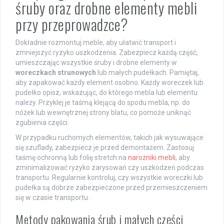
śruby oraz drobne elementy mebli
przy przeprowadzce?
Dokładnie rozmontuj meble, aby ułatwić transport i
zmniejszyć ryzyko uszkodzenia. Zabezpiecz każdą część,
umieszczając wszystkie śruby i drobne elementy w
woreczkach strunowych
lub małych pudełkach. Pamiętaj,
aby zapakować każdy element osobno. Każdy woreczek lub
pudełko opisz, wskazując, do którego mebla lub elementu
należy. Przyklej je taśmą klejącą do spodu mebla, np. do
nóżek lub wewnętrznej strony blatu, co pomoże uniknąć
zgubienia części.
W przypadku ruchomych elementów, takich jak wysuwające
się szuflady, zabezpiecz je przed demontażem. Zastosuj
taśmę ochronną lub folię stretch na
narożniki mebli
, aby
zminimalizować ryzyko zarysowań czy uszkodzeń podczas
transportu. Regularnie kontroluj, czy wszystkie woreczki lub
pudełka są dobrze zabezpieczone przed przemieszczeniem
się w czasie transportu.
Metody pakowania śrub i małych części