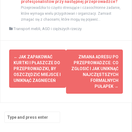
profesjonalistów przy następnej przeprowadzce?
Przeprowadzka to często stresujące i czasochłonne zadanie,
które wymaga wielu przygotowań i organizacji. Zamiast
zmagać się z chaosami, które mogą się pojawić...
Transport mebli, AGD i cięższych rzeczy
Post
←
JAK ZAPAKOWAĆ
ZMIANA ADRESU PO
navigation
KURTKI I PŁASZCZE DO
PRZEPROWADZCE: CO
PRZEPROWADZKI, BY
ZGŁOSIĆ I JAK UNIKNĄĆ
OSZCZĘDZIĆ MIEJSCE I
NAJCZĘSTSZYCH
UNIKNĄĆ ZAGNIECEŃ
FORMALNYCH
PUŁAPEK
→
Search
for: