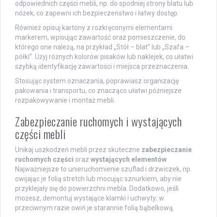
odpowiednich części mebli, np. do spodniej strony blatu lub
nóżek, co zapewni ich bezpieczeństwo i łatwy dostęp.
Również opisuj kartony z rozkręconymi elementami
markerem, wpisując zawartość oraz pomieszczenie, do
którego one należą, na przykład „Stół – blat” lub „Szafa –
półki”. Użyj różnych kolorów pisaków lub naklejek, co ułatwi
szybką identyfikację zawartości i miejsca przeznaczenia.
Stosując system oznaczania, poprawiasz organizację
pakowania i transportu, co znacząco ułatwi późniejsze
rozpakowywanie i montaż mebli.
Zabezpieczanie ruchomych i wystających
części mebli
Unikaj uszkodzeń mebli przez skuteczne
zabezpieczanie
ruchomych części
oraz
wystających elementów
.
Najważniejsze to unieruchomienie szuflad i drzwiczek, np.
owijając je folią stretch lub mocując sznurkiem, aby nie
przyklejały się do powierzchni mebla. Dodatkowo, jeśli
możesz, demontuj wystające klamki i uchwyty; w
przeciwnym razie owiń je starannie folią bąbelkową.