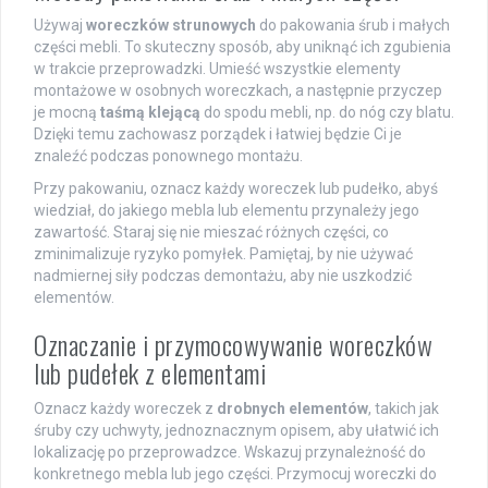
Używaj
woreczków strunowych
do pakowania śrub i małych
części mebli. To skuteczny sposób, aby uniknąć ich zgubienia
w trakcie przeprowadzki. Umieść wszystkie elementy
montażowe w osobnych woreczkach, a następnie przyczep
je mocną
taśmą klejącą
do spodu mebli, np. do nóg czy blatu.
Dzięki temu zachowasz porządek i łatwiej będzie Ci je
znaleźć podczas ponownego montażu.
Przy pakowaniu, oznacz każdy woreczek lub pudełko, abyś
wiedział, do jakiego mebla lub elementu przynależy jego
zawartość. Staraj się nie mieszać różnych części, co
zminimalizuje ryzyko pomyłek. Pamiętaj, by nie używać
nadmiernej siły podczas demontażu, aby nie uszkodzić
elementów.
Oznaczanie i przymocowywanie woreczków
lub pudełek z elementami
Oznacz każdy woreczek z
drobnych elementów
, takich jak
śruby czy uchwyty, jednoznacznym opisem, aby ułatwić ich
lokalizację po przeprowadzce. Wskazuj przynależność do
konkretnego mebla lub jego części. Przymocuj woreczki do