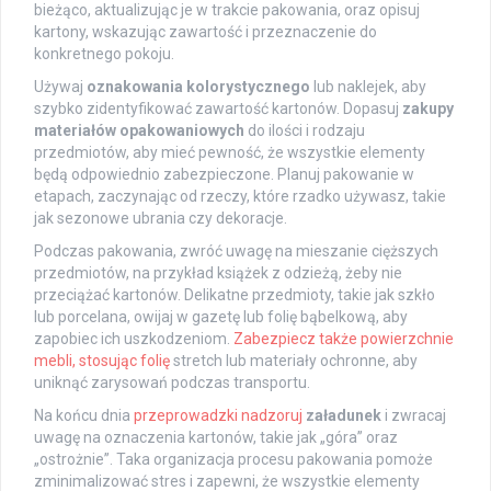
bieżąco, aktualizując je w trakcie pakowania, oraz opisuj
kartony, wskazując zawartość i przeznaczenie do
konkretnego pokoju.
Używaj
oznakowania kolorystycznego
lub naklejek, aby
szybko zidentyfikować zawartość kartonów. Dopasuj
zakupy
materiałów opakowaniowych
do ilości i rodzaju
przedmiotów, aby mieć pewność, że wszystkie elementy
będą odpowiednio zabezpieczone. Planuj pakowanie w
etapach, zaczynając od rzeczy, które rzadko używasz, takie
jak sezonowe ubrania czy dekoracje.
Podczas pakowania, zwróć uwagę na mieszanie cięższych
przedmiotów, na przykład książek z odzieżą, żeby nie
przeciążać kartonów. Delikatne przedmioty, takie jak szkło
lub porcelana, owijaj w gazetę lub folię bąbelkową, aby
zapobiec ich uszkodzeniom.
Zabezpiecz także powierzchnie
mebli, stosując folię
stretch lub materiały ochronne, aby
uniknąć zarysowań podczas transportu.
Na końcu dnia
przeprowadzki nadzoruj
załadunek
i zwracaj
uwagę na oznaczenia kartonów, takie jak „góra” oraz
„ostrożnie”. Taka organizacja procesu pakowania pomoże
zminimalizować stres i zapewni, że wszystkie elementy